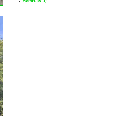
WordPress.org