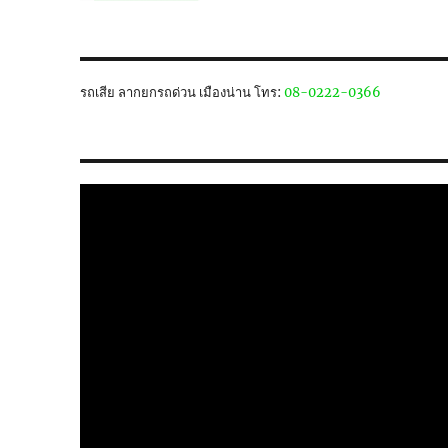
รถเสีย ลากยกรถด่วน เมืองน่าน โทร:
08-0222-0366