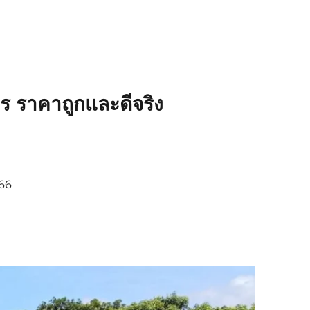
ร ราคาถูกและดีจริง
366