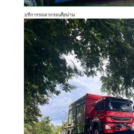
บริการรถลากรถเสียน่าน