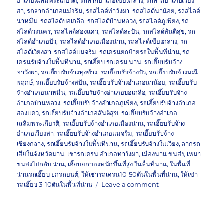
อำเภอเฉลิมพระเกียรติ
,
รถลากอำเภอเชียงกลาง
,
รถลากอำเภอเวียง
สา
,
รถลากอำเภอแม่จริม
,
รถสไลด์ท่าวังผา
,
รถสไลด์นาน้อย
,
รถสไลด์
นาหมื่น
,
รถสไลด์บ่อเกลือ
,
รถสไลด์บ้านหลวง
,
รถสไลด์ภูเพียง
,
รถ
สไลด์วรนคร
,
รถสไลด์สองแคว
,
รถสไลด์สะปัน
,
รถสไลด์สันติสุข
,
รถ
สไลด์อำเภอปัว
,
รถสไลด์อำเภอเมืองน่าน
,
รถสไลด์เชียงกลาง
,
รถ
สไลด์เวียงสา
,
รถสไลด์แม่จริม
,
รถเครนยกย้ายรถในพื้นที่น่าน
,
รถ
เครนรับจ้างในพื้นที่น่าน
,
รถเฮี๊ยบ รถเครน น่าน
,
รถเฮี๊ยบรับจ้าง
ท่าวังผา
,
รถเฮี๊ยบรับจ้างทุ่งช้าง
,
รถเฮี๊ยบรับจ้างปัว
,
รถเฮี๊ยบรับจ้างมณี
พฤกษ์
,
รถเฮี๊ยบรับจ้างสปัน
,
รถเฮี๊ยบรับจ้างอำเภอนาน้อย
,
รถเฮี๊ยบรับ
จ้างอำเภอนาหมื่น
,
รถเฮี๊ยบรับจ้างอำเภอบ่อเกลือ
,
รถเฮี๊ยบรับจ้าง
อำเภอบ้านหลวง
,
รถเฮี๊ยบรับจ้างอำเภอภูเพียง
,
รถเฮี๊ยบรับจ้างอำเภอ
สองแคว
,
รถเฮี๊ยบรับจ้างอำเภอสันติสุข
,
รถเฮี๊ยบรับจ้างอำเภอ
เฉลิมพระเกียรติ
,
รถเฮี๊ยบรับจ้างอำเภอเมืองน่าน
,
รถเฮี๊ยบรับจ้าง
อำเภอเวียงสา
,
รถเฮี๊ยบรับจ้างอำเภอแม่จริม
,
รถเฮี๊ยบรับจ้าง
เชียงกลาง
,
รถเฮี๊ยบรับจ้างในพื้นที่น่าน
,
รถเฮี๊ยบรับจ้างในเวียง
,
ลากรถ
เสียในจังหวัดน่าน
,
เช่ารถเครน อำเภอท่าวังผา
,
เมืองน่าน ขนส่ง
,
เหมา
ขนส่งไปกลับ น่าน
,
เฮี๊ยบยกของหนักขึ้นที่สูง ในพื้นที่น่าน
,
ในพื้นที่
น่านรถเฮี๊ยบ ยกรถยนต์
,
ให้เช่ารถเครน10-50ตันในพื้นที่น่าน
,
ให้เช่า
on
รถเฮี๊ยบ 3-10ตันในพื้นที่น่าน
Leave a comment
รถ
ยก
รถ