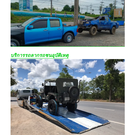
บริการรถลากรถชนอุบัติเหตุ