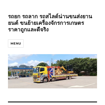
รถยก รถลาก รถสไลด์น่านขนส่งยาน
ยนต์ ขนย้ายเครื่องจักรการเกษตร
ราคาถูกและดีจริง
MENU