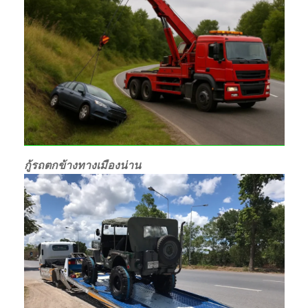
กู้รถตกข้างทางเมืองน่าน