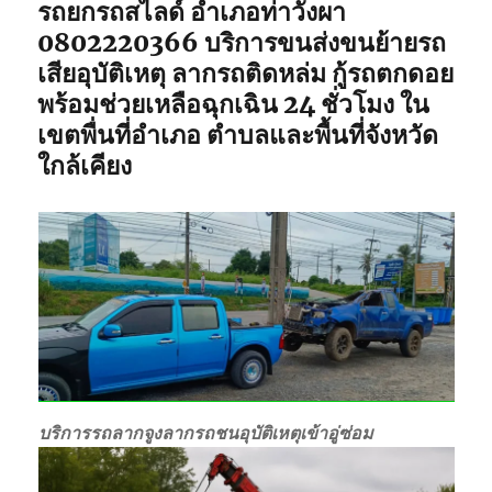
รถยกรถสไลด์ อำเภอท่าวังผา
0802220366 บริการขนส่งขนย้ายรถ
เสียอุบัติเหตุ ลากรถติดหล่ม กู้รถตกดอย
พร้อมช่วยเหลือฉุกเฉิน 24 ชั่วโมง ใน
เขตพื่นที่อำเภอ ตำบลและพื้นที่จังหวัด
ใกล้เคียง
บริการรถลากจูงลากรถชนอุบัติเหตุเข้าอู่ซ่อม