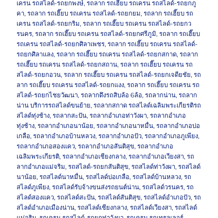
เครน รถสไลด์-รถยกพงษ์
,
รถลาก รถเฮี๊ยบ รถเครน รถสไลด์-รถยกภู
คา
,
รถลาก รถเฮี๊ยบ รถเครน รถสไลด์-รถยกยม
,
รถลาก รถเฮี๊ยบ รถ
เครน รถสไลด์-รถยกริม
,
รถลาก รถเฮี๊ยบ รถเครน รถสไลด์-รถยกว
รนคร
,
รถลาก รถเฮี๊ยบ รถเครน รถสไลด์-รถยกศรีภูมิ
,
รถลาก รถเฮี๊ยบ
รถเครน รถสไลด์-รถยกศิลาเพชร
,
รถลาก รถเฮี๊ยบ รถเครน รถสไลด์-
รถยกศิลาแลง
,
รถลาก รถเฮี๊ยบ รถเครน รถสไลด์-รถยกสกาด
,
รถลาก
รถเฮี๊ยบ รถเครน รถสไลด์-รถยกสถาน
,
รถลาก รถเฮี๊ยบ รถเครน รถ
สไลด์-รถยกอวน
,
รถลาก รถเฮี๊ยบ รถเครน รถสไลด์-รถยกเจดียชัย
,
รถ
ลาก รถเฮี๊ยบ รถเครน รถสไลด์-รถยกแงง
,
รถลาก รถเฮี๊ยบ รถเครน รถ
สไลด์-รถยกไชยวัฒนา
,
รถลากดึงรถสิบล้อ 6ล้อ
,
รถลากน่าน
,
รถลาก
น่าน บริการรถสไลด์ขนย้าย
,
รถลากสกาด รถสไลด์เฉลิมพระเกียรติรถ
สไลด์ทุ่งช้าง
,
รถลากสะปัน
,
รถลากอำเภอท่าวังผา
,
รถลากอำเภอ
ทุ่งช้าง
,
รถลากอำเภอนาน้อย
,
รถลากอำเภอนาหมื่น
,
รถลากอำเภอบ่อ
เกลือ
,
รถลากอำเภอบ้านหลวง
,
รถลากอำเภอปัว
,
รถลากอำเภอภูเพียง
,
รถลากอำเภอสองแคว
,
รถลากอำเภอสันติสุข
,
รถลากอำเภอ
เฉลิมพระเกียรติ
,
รถลากอำเภอเชียงกลาง
,
รถลากอำเภอเวียงสา
,
รถ
ลากอำเภอแม่จริม
,
รถสไลด์-รถยกสันติสุข
,
รถสไลด์ท่าวังผา
,
รถสไลด์
นาน้อย
,
รถสไลด์นาหมื่น
,
รถสไลด์บ่อเกลือ
,
รถสไลด์บ้านหลวง
,
รถ
สไลด์ภูเพียง
,
รถสไลด์รับจ้างขนส่งรถยนต์น่าน
,
รถสไลด์วรนคร
,
รถ
สไลด์สองแคว
,
รถสไลด์สะปัน
,
รถสไลด์สันติสุข
,
รถสไลด์อำเภอปัว
,
รถ
สไลด์อำเภอเมืองน่าน
,
รถสไลด์เชียงกลาง
,
รถสไลด์เวียงสา
,
รถสไลด์
แม่จริม
,
รถเครน รถสไลด์-รถยกท่าวังผา
,
รถเครน รถเทรลเลอร์