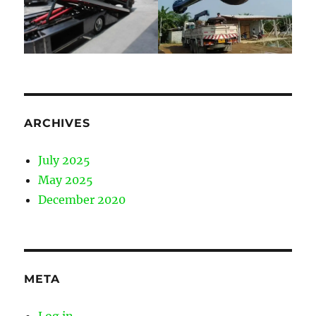
ARCHIVES
July 2025
May 2025
December 2020
META
Log in