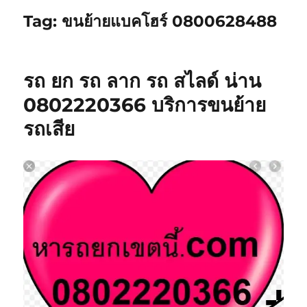
Tag:
ขนย้ายแบคโฮร์ 0800628488
รถ ยก รถ ลาก รถ สไลด์ น่าน
0802220366 บริการขนย้าย
รถเสีย