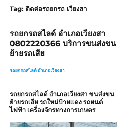
Tag:
ติดต่อรถยกรถ เวียงสา
รถยกรถสไลด์ อำเภอเวียงสา
0802220366 บริการขนส่งขน
ย้ายรถเสีย
รถยกรถสไลด์ อำเภอเวียงสา
รถยกรถสไลด์ อำเภอเวียงสา
ขนส่งขน
ย้ายรถเสีย รถใหม่ป้ายแดง รถยนต์
ไฟฟ้า เครื่องจักรทางการเกษตร