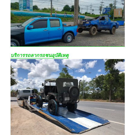
บริการรถลากรถชนอุบัติเหตุ