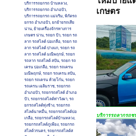
ใหม่ป้ายแ
บริการรถยกรถ บ้านหลวง
,
เกษตร
บริการรถยกรถ อำเภอปัว
,
บริการรถยกรถ แม่จริม
,
พิกัดรถ
ยกรถ อำเภอปัว
,
ยกย้ายรถเสีย
น่าน
,
ย้ายเครื่องจักรทางการ
เกษตร น่าน
,
รถยก ปัว
,
รถยก รถ
ลาก รถสไลด์ บ่อเกลือ
,
รถยก รถ
ลาก รถสไลด์ ปางแก
,
รถยก รถ
ลาก รถสไลด์ มณีพฤกษ์
,
รถยก
รถลาก รถสไลด์ สปัน
,
รถยก รถ
เครน บ่อเกลือ
,
รถยก รถเครน
มณีพฤกษ์
,
รถยก รถเครน สปัน
,
รถยก รถเครน ห้วยโก๋น
,
รถยก
รถเครน เฉลิมราช
,
รถยกรถ
อำเภอปัว
,
รถยกรถสไลด์ อำเภอ
ปัว
,
รถยกรถสไลด์ท่าวังผา
,
รถ
ยกรถสไลด์ทุ่งช้าง
,
รถยกรถ
สไลด์นาหมื่น
,
รถยกรถสไลด์บ่อ
บริการรถลากรถชนอุ
เกลือ
,
รถยกรถสไลด์บ้านหลวง
,
รถยกรถสไลด์ภูเพียง
,
รถยกรถ
สไลด์วรนคร
,
รถยกรถสไลด์ส