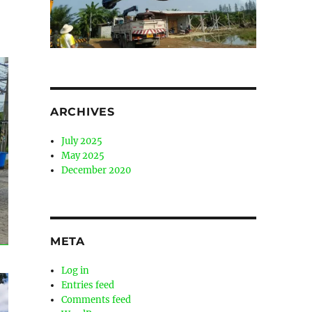
ARCHIVES
July 2025
May 2025
December 2020
META
Log in
Entries feed
Comments feed