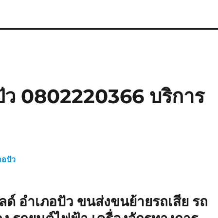
ปัว 0802220366 บริการ
อปัว
ด์ อำเภอปั
ว ขนส่งขนย้ายรถเสีย รถ