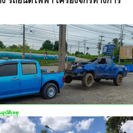
ดง รถยนต์ไฟฟ้า เครื่องจักรทางการ
บัติเหตุ