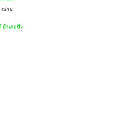
องน่าน
 อำเภอปัว