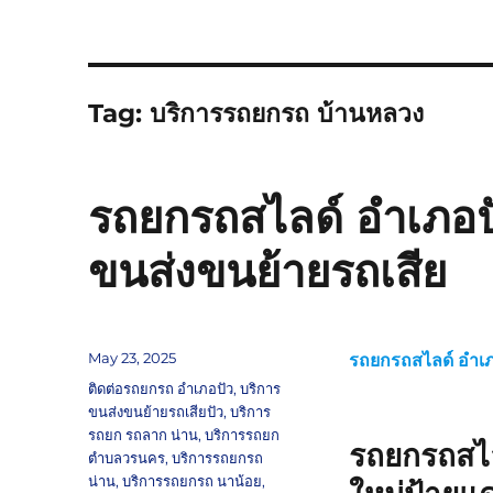
Tag:
บริการรถยกรถ บ้านหลวง
รถยกรถสไลด์ อำเภอ
ขนส่งขนย้ายรถเสีย
Posted
May 23, 2025
รถยกรถสไลด์ อำเภ
on
Tags
ติดต่อรถยกรถ อำเภอปัว
,
บริการ
ขนส่งขนย้ายรถเสียปัว
,
บริการ
รถยก รถลาก น่าน
,
บริการรถยก
รถยกรถสไล
ตำบลวรนคร
,
บริการรถยกรถ
น่าน
,
บริการรถยกรถ นาน้อย
,