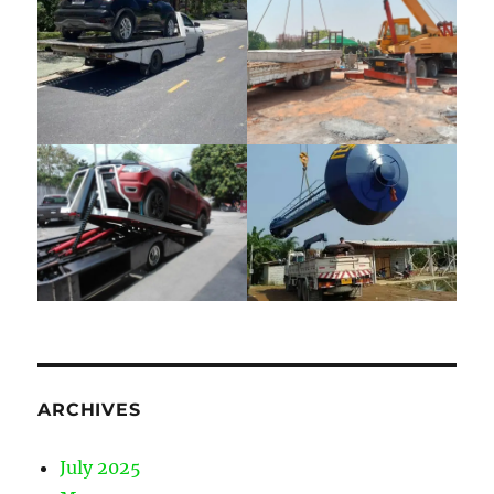
ARCHIVES
July 2025