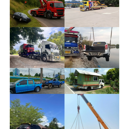
ขน
ย้าย
รถ
เสีย