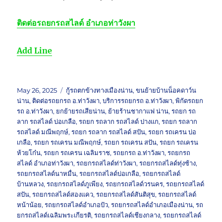
ติดต่อ
รถยกรถสไลด์ อำเภอท่าวังผา
Add Line
Posted
Tags
May 26, 2025
กู้รถตกข้างทางเมืองน่าน
,
ขนย้ายบ้านน็อคดาว์น
on
น่าน
,
ติดต่อรถยกรถ อ.ท่าวังผา
,
บริการรถยกรถ อ.ท่าวังผา
,
พิกัดรถยก
รถ อ.ท่าวังผา
,
ยกย้ายรถเสียน่าน
,
ย้ายร้านชากาแฟ น่าน
,
รถยก รถ
ลาก รถสไลด์ บ่อเกลือ
,
รถยก รถลาก รถสไลด์ ปางแก
,
รถยก รถลาก
รถสไลด์ มณีพฤกษ์
,
รถยก รถลาก รถสไลด์ สปัน
,
รถยก รถเครน บ่อ
เกลือ
,
รถยก รถเครน มณีพฤกษ์
,
รถยก รถเครน สปัน
,
รถยก รถเครน
ห้วยโก๋น
,
รถยก รถเครน เฉลิมราช
,
รถยกรถ อ.ท่าวังผา
,
รถยกรถ
สไลด์ อำเภอท่าวังผา
,
รถยกรถสไลด์ท่าวังผา
,
รถยกรถสไลด์ทุ่งช้าง
,
รถยกรถสไลด์นาหมื่น
,
รถยกรถสไลด์บ่อเกลือ
,
รถยกรถสไลด์
บ้านหลวง
,
รถยกรถสไลด์ภูเพียง
,
รถยกรถสไลด์วรนคร
,
รถยกรถสไลด์
สปัน
,
รถยกรถสไลด์สองแคว
,
รถยกรถสไลด์สันติสุข
,
รถยกรถสไลด์
หน้าน้อย
,
รถยกรถสไลด์อำเภอปัว
,
รถยกรถสไลด์อำเภอเมืองน่าน
,
รถ
ยกรถสไลด์เฉลิมพระเกียรติ
,
รถยกรถสไลด์เชียงกลาง
,
รถยกรถสไลด์