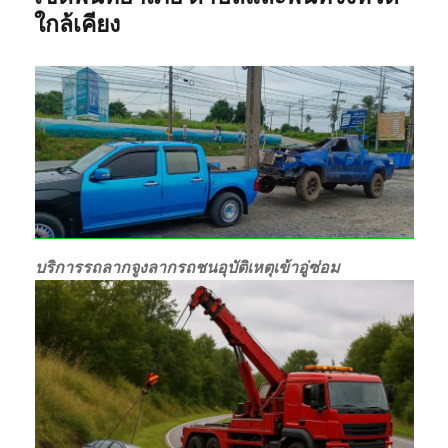
ใกล้เคียง
บริการรถลากจูงลากรถชนอุบัติเหตุเข้าอู่ซ่อม