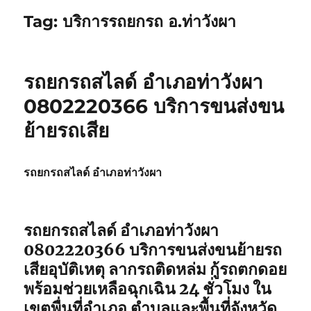
Tag:
บริการรถยกรถ อ.ท่าวังผา
รถยกรถสไลด์ อำเภอท่าวังผา
0802220366 บริการขนส่งขน
ย้ายรถเสีย
รถยกรถสไลด์ อำเภอท่าวังผา
รถยกรถสไลด์ อำเภอท่าวังผา
0802220366 บริการขนส่งขนย้ายรถ
เสียอุบัติเหตุ ลากรถติดหล่ม กู้รถตกดอย
พร้อมช่วยเหลือฉุกเฉิน 24 ชั่วโมง ใน
เขตพื่นที่อำเภอ ตำบลและพื้นที่จังหวัด