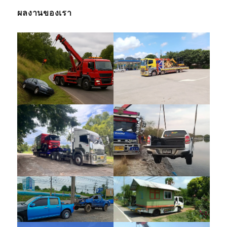
อำเภอ
ผลงานของเรา
บ่อ
เกลือ
0802220366
บริการ
ขนส่ง
ขน
ย้าย
รถ
เสีย