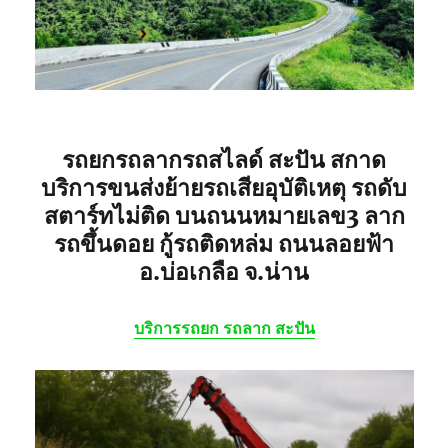
รถยกรถลากรถสไลด์ สะปัน
สกาด
บริการขนส่งย้ายรถเสียอุบัติเหตุ รถดับ
สตาร์ทไม่ติด บนถนนหมายเลข3 ลาก
รถขึ้นดอย กู้รถติดหล่ม ถนนลอยฟ้า
อ.บ่อเกลือ จ.น่าน
บริการรถยก รถลาก สะปัน