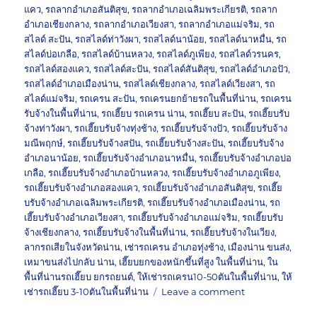
แคว
,
รถลากอำเภอสันติสุข
,
รถลากอำเภอเฉลิมพระเกียรติ
,
รถลาก
อำเภอเชียงกลาง
,
รถลากอำเภอเวียงสา
,
รถลากอำเภอแม่จริม
,
รถ
สไลด์ สะปัน
,
รถสไลด์ท่าวังผา
,
รถสไลด์นาน้อย
,
รถสไลด์นาหมื่น
,
รถ
สไลด์บ่อเกลือ
,
รถสไลด์บ้านหลวง
,
รถสไลด์ภูเพียง
,
รถสไลด์วรนคร
,
รถสไลด์สองแคว
,
รถสไลด์สะปัน
,
รถสไลด์สันติสุข
,
รถสไลด์อำเภอปัว
,
รถสไลด์อำเภอเมืองน่าน
,
รถสไลด์เชียงกลาง
,
รถสไลด์เวียงสา
,
รถ
สไลด์แม่จริม
,
รถเครน สะปัน
,
รถเครนยกย้ายรถในพื้นที่น่าน
,
รถเครน
รับจ้างในพื้นที่น่าน
,
รถเฮี๊ยบ รถเครน น่าน
,
รถเฮี๊ยบ สะปัน
,
รถเฮี๊ยบรับ
จ้างท่าวังผา
,
รถเฮี๊ยบรับจ้างทุ่งช้าง
,
รถเฮี๊ยบรับจ้างปัว
,
รถเฮี๊ยบรับจ้าง
มณีพฤกษ์
,
รถเฮี๊ยบรับจ้างสปัน
,
รถเฮี๊ยบรับจ้างสะปัน
,
รถเฮี๊ยบรับจ้าง
อำเภอนาน้อย
,
รถเฮี๊ยบรับจ้างอำเภอนาหมื่น
,
รถเฮี๊ยบรับจ้างอำเภอบ่อ
เกลือ
,
รถเฮี๊ยบรับจ้างอำเภอบ้านหลวง
,
รถเฮี๊ยบรับจ้างอำเภอภูเพียง
,
รถเฮี๊ยบรับจ้างอำเภอสองแคว
,
รถเฮี๊ยบรับจ้างอำเภอสันติสุข
,
รถเฮี๊ย
บรับจ้างอำเภอเฉลิมพระเกียรติ
,
รถเฮี๊ยบรับจ้างอำเภอเมืองน่าน
,
รถ
เฮี๊ยบรับจ้างอำเภอเวียงสา
,
รถเฮี๊ยบรับจ้างอำเภอแม่จริม
,
รถเฮี๊ยบรับ
จ้างเชียงกลาง
,
รถเฮี๊ยบรับจ้างในพื้นที่น่าน
,
รถเฮี๊ยบรับจ้างในเวียง
,
ลากรถเสียในจังหวัดน่าน
,
เช่ารถเครน อำเภอทุ่งช้าง
,
เมืองน่าน ขนส่ง
,
เหมาขนส่งไปกลับ น่าน
,
เฮี๊ยบยกของหนักขึ้นที่สูง ในพื้นที่น่าน
,
ใน
พื้นที่น่านรถเฮี๊ยบ ยกรถยนต์
,
ให้เช่ารถเครน10-50ตันในพื้นที่น่าน
,
ให้
on
เช่ารถเฮี๊ยบ 3-10ตันในพื้นที่น่าน
Leave a comment
รถ