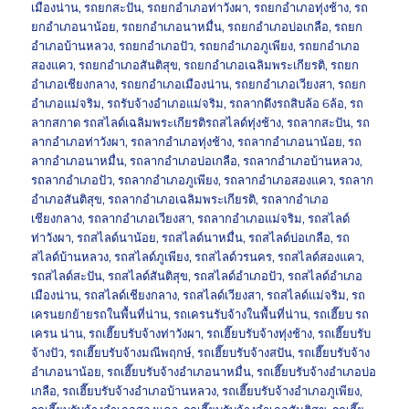
เมืองน่าน
,
รถยกสะปัน
,
รถยกอำเภอท่าวังผา
,
รถยกอำเภอทุ่งช้าง
,
รถ
ยกอำเภอนาน้อย
,
รถยกอำเภอนาหมื่น
,
รถยกอำเภอบ่อเกลือ
,
รถยก
อำเภอบ้านหลวง
,
รถยกอำเภอปัว
,
รถยกอำเภอภูเพียง
,
รถยกอำเภอ
สองแคว
,
รถยกอำเภอสันติสุข
,
รถยกอำเภอเฉลิมพระเกียรติ
,
รถยก
อำเภอเชียงกลาง
,
รถยกอำเภอเมืองน่าน
,
รถยกอำเภอเวียงสา
,
รถยก
อำเภอแม่จริม
,
รถรับจ้างอำเภอแม่จริม
,
รถลากดึงรถสิบล้อ 6ล้อ
,
รถ
ลากสกาด รถสไลด์เฉลิมพระเกียรติรถสไลด์ทุ่งช้าง
,
รถลากสะปัน
,
รถ
ลากอำเภอท่าวังผา
,
รถลากอำเภอทุ่งช้าง
,
รถลากอำเภอนาน้อย
,
รถ
ลากอำเภอนาหมื่น
,
รถลากอำเภอบ่อเกลือ
,
รถลากอำเภอบ้านหลวง
,
รถลากอำเภอปัว
,
รถลากอำเภอภูเพียง
,
รถลากอำเภอสองแคว
,
รถลาก
อำเภอสันติสุข
,
รถลากอำเภอเฉลิมพระเกียรติ
,
รถลากอำเภอ
เชียงกลาง
,
รถลากอำเภอเวียงสา
,
รถลากอำเภอแม่จริม
,
รถสไลด์
ท่าวังผา
,
รถสไลด์นาน้อย
,
รถสไลด์นาหมื่น
,
รถสไลด์บ่อเกลือ
,
รถ
สไลด์บ้านหลวง
,
รถสไลด์ภูเพียง
,
รถสไลด์วรนคร
,
รถสไลด์สองแคว
,
รถสไลด์สะปัน
,
รถสไลด์สันติสุข
,
รถสไลด์อำเภอปัว
,
รถสไลด์อำเภอ
เมืองน่าน
,
รถสไลด์เชียงกลาง
,
รถสไลด์เวียงสา
,
รถสไลด์แม่จริม
,
รถ
เครนยกย้ายรถในพื้นที่น่าน
,
รถเครนรับจ้างในพื้นที่น่าน
,
รถเฮี๊ยบ รถ
เครน น่าน
,
รถเฮี๊ยบรับจ้างท่าวังผา
,
รถเฮี๊ยบรับจ้างทุ่งช้าง
,
รถเฮี๊ยบรับ
จ้างปัว
,
รถเฮี๊ยบรับจ้างมณีพฤกษ์
,
รถเฮี๊ยบรับจ้างสปัน
,
รถเฮี๊ยบรับจ้าง
อำเภอนาน้อย
,
รถเฮี๊ยบรับจ้างอำเภอนาหมื่น
,
รถเฮี๊ยบรับจ้างอำเภอบ่อ
เกลือ
,
รถเฮี๊ยบรับจ้างอำเภอบ้านหลวง
,
รถเฮี๊ยบรับจ้างอำเภอภูเพียง
,