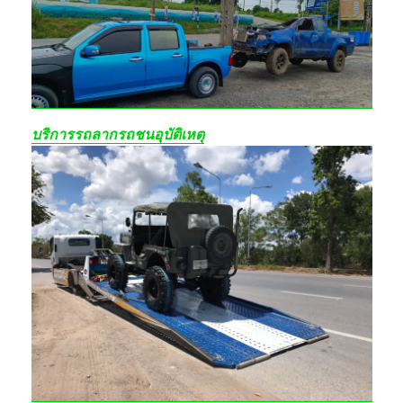
บริการรถลากรถชนอุบัติเหตุ