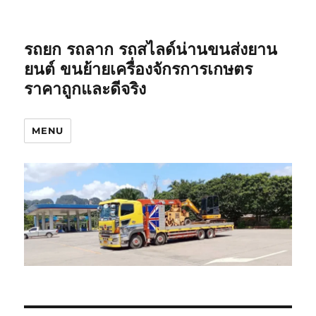
รถยก รถลาก รถสไลด์น่านขนส่งยาน
ยนต์ ขนย้ายเครื่องจักรการเกษตร
ราคาถูกและดีจริง
MENU