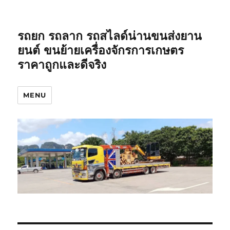
รถยก รถลาก รถสไลด์น่านขนส่งยาน
ยนต์ ขนย้ายเครื่องจักรการเกษตร
ราคาถูกและดีจริง
MENU