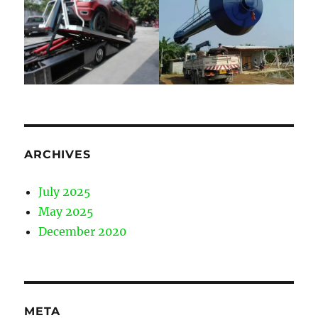
ARCHIVES
July 2025
May 2025
December 2020
META