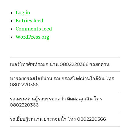
Log in
Entries feed
Comments feed
WordPress.org
เบอร์โทรศัพท์รถยก น่าน 0802220366 รถยกด่วน
หารถยกรถสไลด์น่าน รถยกรถสไลด์น่านใกล้ฉัน โทร
0802220366
รถเครนน่านกู้รถบรรทุกคว่ำ ติดต่อฉุกเฉิน โทร
0802220366
รถเฮี๊ยบกู้รถน่าน ยกรถจมน้ำ โทร 0802220366