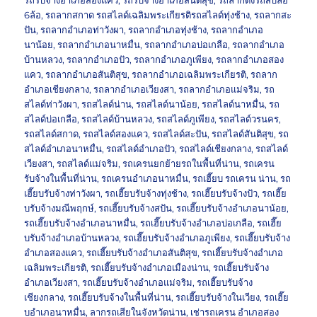
6ล้อ
,
รถลากสกาด รถสไลด์เฉลิมพระเกียรติรถสไลด์ทุ่งช้าง
,
รถลากสะ
ปัน
,
รถลากอำเภอท่าวังผา
,
รถลากอำเภอทุ่งช้าง
,
รถลากอำเภอ
นาน้อย
,
รถลากอำเภอนาหมื่น
,
รถลากอำเภอบ่อเกลือ
,
รถลากอำเภอ
บ้านหลวง
,
รถลากอำเภอปัว
,
รถลากอำเภอภูเพียง
,
รถลากอำเภอสอง
แคว
,
รถลากอำเภอสันติสุข
,
รถลากอำเภอเฉลิมพระเกียรติ
,
รถลาก
อำเภอเชียงกลาง
,
รถลากอำเภอเวียงสา
,
รถลากอำเภอแม่จริม
,
รถ
สไลด์ท่าวังผา
,
รถสไลด์น่าน
,
รถสไลด์นาน้อย
,
รถสไลด์นาหมื่น
,
รถ
สไลด์บ่อเกลือ
,
รถสไลด์บ้านหลวง
,
รถสไลด์ภูเพียง
,
รถสไลด์วรนคร
,
รถสไลด์สกาด
,
รถสไลด์สองแคว
,
รถสไลด์สะปัน
,
รถสไลด์สันติสุข
,
รถ
สไลด์อำเภอนาหมื่น
,
รถสไลด์อำเภอปัว
,
รถสไลด์เชียงกลาง
,
รถสไลด์
เวียงสา
,
รถสไลด์แม่จริม
,
รถเครนยกย้ายรถในพื้นที่น่าน
,
รถเครน
รับจ้างในพื้นที่น่าน
,
รถเครนอำเภอนาหมื่น
,
รถเฮี๊ยบ รถเครน น่าน
,
รถ
เฮี๊ยบรับจ้างท่าวังผา
,
รถเฮี๊ยบรับจ้างทุ่งช้าง
,
รถเฮี๊ยบรับจ้างปัว
,
รถเฮี๊ย
บรับจ้างมณีพฤกษ์
,
รถเฮี๊ยบรับจ้างสปัน
,
รถเฮี๊ยบรับจ้างอำเภอนาน้อย
,
รถเฮี๊ยบรับจ้างอำเภอนาหมื่น
,
รถเฮี๊ยบรับจ้างอำเภอบ่อเกลือ
,
รถเฮี๊ย
บรับจ้างอำเภอบ้านหลวง
,
รถเฮี๊ยบรับจ้างอำเภอภูเพียง
,
รถเฮี๊ยบรับจ้าง
อำเภอสองแคว
,
รถเฮี๊ยบรับจ้างอำเภอสันติสุข
,
รถเฮี๊ยบรับจ้างอำเภอ
เฉลิมพระเกียรติ
,
รถเฮี๊ยบรับจ้างอำเภอเมืองน่าน
,
รถเฮี๊ยบรับจ้าง
อำเภอเวียงสา
,
รถเฮี๊ยบรับจ้างอำเภอแม่จริม
,
รถเฮี๊ยบรับจ้าง
เชียงกลาง
,
รถเฮี๊ยบรับจ้างในพื้นที่น่าน
,
รถเฮี๊ยบรับจ้างในเวียง
,
รถเฮี๊ย
บอำเภอนาหมื่น
,
ลากรถเสียในจังหวัดน่าน
,
เช่ารถเครน อำเภอสอง