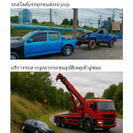
รถสไลด์บรรทุกขนส่งรถ jeep
บริการรถลากจูงลากรถชนอุบัติเหตุเข้าอู่ซ่อม