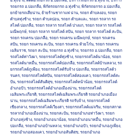
รถยกรถ อ.บ่อเกลือ
,
พิกัดรถยกรถ อ.ทุ่งช้าง
,
พิกัดรถยกรถ อ.บ่อเกลือ
,
ยกย้ายรถเสียน่าน
,
ย้ายร้านชากาแฟ น่าน
,
รถยก ตำบลงอบ
,
รถยก
ตำบลทุ่งช้าง
,
รถยก ตำบลปอน
,
รถยก ตำบลและ
,
รถยก รถลาก รถ
สไลด์ บ่อเกลือ
,
รถยก รถลาก รถสไลด์ ปางแก
,
รถยก รถลาก รถสไลด์
มณีพฤกษ์
,
รถยก รถลาก รถสไลด์ สปัน
,
รถยก รถลาก รถสไลด์ สะปัน
,
รถยก รถเครน บ่อเกลือ
,
รถยก รถเครน มณีพฤกษ์
,
รถยก รถเครน
สปัน
,
รถยก รถเครน สะปัน
,
รถยก รถเครน ห้วยโก๋น
,
รถยก รถเครน
เฉลิมราช
,
รถยก สะปัน
,
รถยกรถ อ.ทุ่งช้าง
,
รถยกรถ อ.บ่อเกลือ
,
รถยก
รถสไลด์ท่าวังผา
,
รถยกรถสไลด์ทุ่งช้าง
,
รถยกรถสไลด์นาน้อย
,
รถยก
รถสไลด์นาหมื่น
,
รถยกรถสไลด์บ่อเกลือ
,
รถยกรถสไลด์บ้านหลวง
,
รถ
ยกรถสไลด์ภูเพียง
,
รถยกรถสไลด์รับจ้าง บ่อเกลือ
,
รถยกรถสไลด์ว
รนคร
,
รถยกรถสไลด์สปัน
,
รถยกรถสไลด์สองแคว
,
รถยกรถสไลด์สะ
ปัน
,
รถยกรถสไลด์สันติสุข
,
รถยกรถสไลด์หน้าน้อย
,
รถยกรถสไลด์
อำเภอปัว
,
รถยกรถสไลด์อำเภอเมืองน่าน
,
รถยกรถสไลด์
เฉลิมพระเกียรติ
,
รถยกรถสไลด์เฉลิมพระเกียรติ รถยกอำเภอเมือง
น่าน
,
รถยกรถสไลด์เฉลิมพระเกียรติ รถรับจ้าง
,
รถยกรถสไลด์
เชียงกลาง
,
รถยกรถสไลด์เวียงสา
,
รถยกรถสไลด์แม่จริม
,
รถยกสกาด
รถลากอำเภอเมืองน่าน
,
รถยกสะปัน
,
รถยกอำเภอท่าวังผา
,
รถยก
อำเภอทุ่งช้าง
,
รถยกอำเภอนาน้อย
,
รถยกอำเภอนาหมื่น
,
รถยกอำเภอ
บ่อเกลือ
,
รถยกอำเภอบ้านหลวง
,
รถยกอำเภอปัว
,
รถยกอำเภอภูเพียง
,
รถยกอำเภอสองแคว
,
รถยกอำเภอสันติสุข
,
รถยกอำเภอ