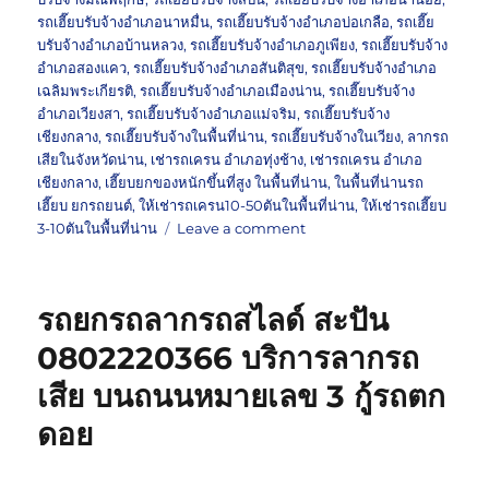
รถเฮี๊ยบรับจ้างอำเภอนาหมื่น
,
รถเฮี๊ยบรับจ้างอำเภอบ่อเกลือ
,
รถเฮี๊ย
บรับจ้างอำเภอบ้านหลวง
,
รถเฮี๊ยบรับจ้างอำเภอภูเพียง
,
รถเฮี๊ยบรับจ้าง
อำเภอสองแคว
,
รถเฮี๊ยบรับจ้างอำเภอสันติสุข
,
รถเฮี๊ยบรับจ้างอำเภอ
เฉลิมพระเกียรติ
,
รถเฮี๊ยบรับจ้างอำเภอเมืองน่าน
,
รถเฮี๊ยบรับจ้าง
อำเภอเวียงสา
,
รถเฮี๊ยบรับจ้างอำเภอแม่จริม
,
รถเฮี๊ยบรับจ้าง
เชียงกลาง
,
รถเฮี๊ยบรับจ้างในพื้นที่น่าน
,
รถเฮี๊ยบรับจ้างในเวียง
,
ลากรถ
เสียในจังหวัดน่าน
,
เช่ารถเครน อำเภอทุ่งช้าง
,
เช่ารถเครน อำเภอ
เชียงกลาง
,
เฮี๊ยบยกของหนักขึ้นที่สูง ในพื้นที่น่าน
,
ในพื้นที่น่านรถ
เฮี๊ยบ ยกรถยนต์
,
ให้เช่ารถเครน10-50ตันในพื้นที่น่าน
,
ให้เช่ารถเฮี๊ยบ
on
3-10ตันในพื้นที่น่าน
Leave a comment
รถ
ยก
รถ
รถยกรถลากรถสไลด์ สะปัน
สไลด์
อำเภอ
0802220366 บริการลากรถ
เชียงกลาง
เสีย บนถนนหมายเลข 3 กู้รถตก
0802220366
บริการ
ดอย
ขนส่ง
ขน
ย้าย