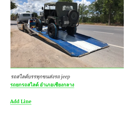
รถสไลด์บรรทุกขนส่งรถ jeep
รถยกรถสไลด์ อำเภอเชียงกลาง
Add Line