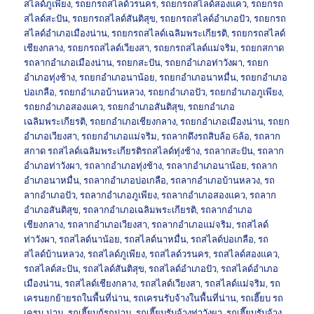
สไลด์ภูเพียง
,
รถยกรถสไลด์วรนคร
,
รถยกรถสไลด์สองแคว
,
รถยกรถ
สไลด์สะปัน
,
รถยกรถสไลด์สันติสุข
,
รถยกรถสไลด์อำเภอปัว
,
รถยกรถ
สไลด์อำเภอเมืองน่าน
,
รถยกรถสไลด์เฉลิมพระเกียรติ
,
รถยกรถสไลด์
เชียงกลาง
,
รถยกรถสไลด์เวียงสา
,
รถยกรถสไลด์แม่จริม
,
รถยกสกาด
รถลากอำเภอเมืองน่าน
,
รถยกสะปัน
,
รถยกอำเภอท่าวังผา
,
รถยก
อำเภอทุ่งช้าง
,
รถยกอำเภอนาน้อย
,
รถยกอำเภอนาหมื่น
,
รถยกอำเภอ
บ่อเกลือ
,
รถยกอำเภอบ้านหลวง
,
รถยกอำเภอปัว
,
รถยกอำเภอภูเพียง
,
รถยกอำเภอสองแคว
,
รถยกอำเภอสันติสุข
,
รถยกอำเภอ
เฉลิมพระเกียรติ
,
รถยกอำเภอเชียงกลาง
,
รถยกอำเภอเมืองน่าน
,
รถยก
อำเภอเวียงสา
,
รถยกอำเภอแม่จริม
,
รถลากดึงรถสิบล้อ 6ล้อ
,
รถลาก
สกาด รถสไลด์เฉลิมพระเกียรติรถสไลด์ทุ่งช้าง
,
รถลากสะปัน
,
รถลาก
อำเภอท่าวังผา
,
รถลากอำเภอทุ่งช้าง
,
รถลากอำเภอนาน้อย
,
รถลาก
อำเภอนาหมื่น
,
รถลากอำเภอบ่อเกลือ
,
รถลากอำเภอบ้านหลวง
,
รถ
ลากอำเภอปัว
,
รถลากอำเภอภูเพียง
,
รถลากอำเภอสองแคว
,
รถลาก
อำเภอสันติสุข
,
รถลากอำเภอเฉลิมพระเกียรติ
,
รถลากอำเภอ
เชียงกลาง
,
รถลากอำเภอเวียงสา
,
รถลากอำเภอแม่จริม
,
รถสไลด์
ท่าวังผา
,
รถสไลด์นาน้อย
,
รถสไลด์นาหมื่น
,
รถสไลด์บ่อเกลือ
,
รถ
สไลด์บ้านหลวง
,
รถสไลด์ภูเพียง
,
รถสไลด์วรนคร
,
รถสไลด์สองแคว
,
รถสไลด์สะปัน
,
รถสไลด์สันติสุข
,
รถสไลด์อำเภอปัว
,
รถสไลด์อำเภอ
เมืองน่าน
,
รถสไลด์เชียงกลาง
,
รถสไลด์เวียงสา
,
รถสไลด์แม่จริม
,
รถ
เครนยกย้ายรถในพื้นที่น่าน
,
รถเครนรับจ้างในพื้นที่น่าน
,
รถเฮี๊ยบ รถ
เครน น่าน
,
รถเฮี๊ยบกู้รถน่าน
,
รถเฮี๊ยบรับจ้างท่าวังผา
,
รถเฮี๊ยบรับจ้าง