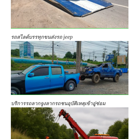
รถสไลด์บรรทุกขนส่งรถ jeep
บริการรถลากจูงลากรถชนอุบัติเหตุเข้าอู่ซ่อม