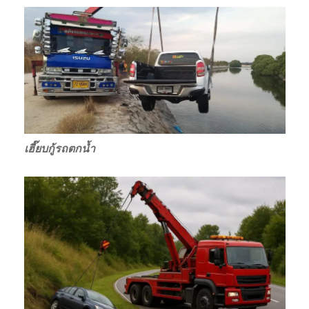
เฮี๊ยบกู้รถตกน้ำ