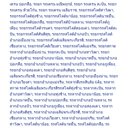
เครน บ่อเกลือ
,
รถยก รถเครน มณีพฤกษ์
,
รถยก รถเครน สะปัน
,
รถยก
รถเครน ห้วยโก๋น
,
รถยก รถเครน เฉลิมราช
,
รถยกรถสไลด์ท่าวังผา
,
รถยกรถสไลด์ทุ่งช้าง
,
รถยกรถสไลด์นาน้อย
,
รถยกรถสไลด์นาหมื่น
,
รถยกรถสไลด์บ่อเกลือ
,
รถยกรถสไลด์บ้านหลวง
,
รถยกรถสไลด์ภู
เพียง
,
รถยกรถสไลด์วรนคร
,
รถยกรถสไลด์สองแคว
,
รถยกรถสไลด์สะ
ปัน
,
รถยกรถสไลด์สันติสุข
,
รถยกรถสไลด์อำเภอปัว
,
รถยกรถสไลด์
อำเภอเมืองน่าน
,
รถยกรถสไลด์เฉลิมพระเกียรติ
,
รถยกรถสไลด์
เชียงกลาง
,
รถยกรถสไลด์เวียงสา
,
รถยกรถสไลด์แม่จริม
,
รถยกสกาด
รถลากอำเภอเมืองน่าน
,
รถยกสะปัน
,
รถยกอำเภอท่าวังผา
,
รถยก
อำเภอทุ่งช้าง
,
รถยกอำเภอนาน้อย
,
รถยกอำเภอนาหมื่น
,
รถยกอำเภอ
บ่อเกลือ
,
รถยกอำเภอบ้านหลวง
,
รถยกอำเภอปัว
,
รถยกอำเภอภูเพียง
,
รถยกอำเภอสองแคว
,
รถยกอำเภอสันติสุข
,
รถยกอำเภอ
เฉลิมพระเกียรติ
,
รถยกอำเภอเชียงกลาง
,
รถยกอำเภอเมืองน่าน
,
รถยก
อำเภอเวียงสา
,
รถยกอำเภอแม่จริม
,
รถลากดึงรถสิบล้อ 6ล้อ
,
รถลาก
สกาด รถสไลด์เฉลิมพระเกียรติรถสไลด์ทุ่งช้าง
,
รถลากสะปัน
,
รถลาก
อำเภอท่าวังผา
,
รถลากอำเภอทุ่งช้าง
,
รถลากอำเภอนาน้อย
,
รถลาก
อำเภอนาหมื่น
,
รถลากอำเภอบ่อเกลือ
,
รถลากอำเภอบ้านหลวง
,
รถ
ลากอำเภอปัว
,
รถลากอำเภอภูเพียง
,
รถลากอำเภอสองแคว
,
รถลาก
อำเภอสันติสุข
,
รถลากอำเภอเฉลิมพระเกียรติ
,
รถลากอำเภอ
เชียงกลาง
,
รถลากอำเภอเวียงสา
,
รถลากอำเภอแม่จริม
,
รถสไลด์
ท่าวังผา
,
รถสไลด์นาน้อย
,
รถสไลด์นาหมื่น
,
รถสไลด์บ่อเกลือ
,
รถ