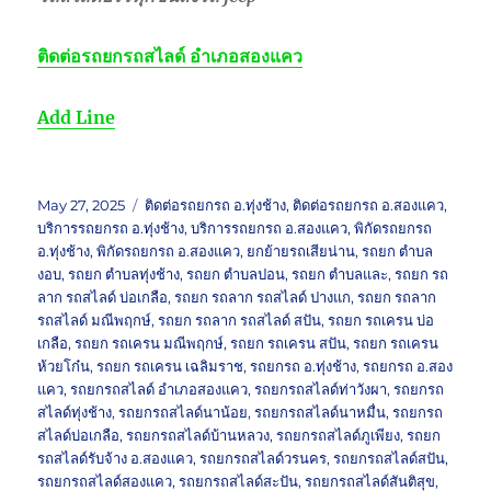
ติดต่อ
รถยกรถสไลด์ อำเภอสองแคว
Add Line
Posted
Tags
May 27, 2025
ติดต่อรถยกรถ อ.ทุ่งช้าง
,
ติดต่อรถยกรถ อ.สองแคว
,
on
บริการรถยกรถ อ.ทุ่งช้าง
,
บริการรถยกรถ อ.สองแคว
,
พิกัดรถยกรถ
อ.ทุ่งช้าง
,
พิกัดรถยกรถ อ.สองแคว
,
ยกย้ายรถเสียน่าน
,
รถยก ตำบล
งอบ
,
รถยก ตำบลทุ่งช้าง
,
รถยก ตำบลปอน
,
รถยก ตำบลและ
,
รถยก รถ
ลาก รถสไลด์ บ่อเกลือ
,
รถยก รถลาก รถสไลด์ ปางแก
,
รถยก รถลาก
รถสไลด์ มณีพฤกษ์
,
รถยก รถลาก รถสไลด์ สปัน
,
รถยก รถเครน บ่อ
เกลือ
,
รถยก รถเครน มณีพฤกษ์
,
รถยก รถเครน สปัน
,
รถยก รถเครน
ห้วยโก๋น
,
รถยก รถเครน เฉลิมราช
,
รถยกรถ อ.ทุ่งช้าง
,
รถยกรถ อ.สอง
แคว
,
รถยกรถสไลด์ อำเภอสองแคว
,
รถยกรถสไลด์ท่าวังผา
,
รถยกรถ
สไลด์ทุ่งช้าง
,
รถยกรถสไลด์นาน้อย
,
รถยกรถสไลด์นาหมื่น
,
รถยกรถ
สไลด์บ่อเกลือ
,
รถยกรถสไลด์บ้านหลวง
,
รถยกรถสไลด์ภูเพียง
,
รถยก
รถสไลด์รับจ้าง อ.สองแคว
,
รถยกรถสไลด์วรนคร
,
รถยกรถสไลด์สปัน
,
รถยกรถสไลด์สองแคว
,
รถยกรถสไลด์สะปัน
,
รถยกรถสไลด์สันติสุข
,