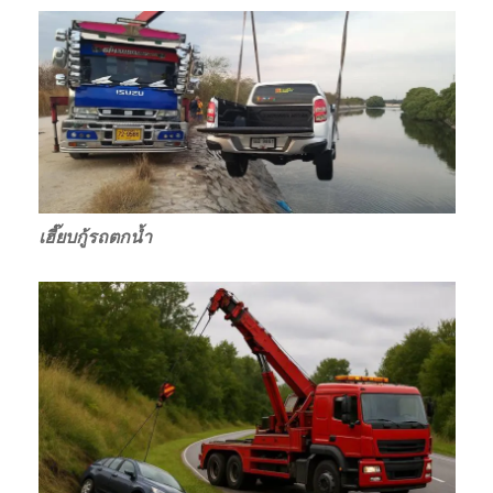
เฮี๊ยบกู้รถตกน้ำ