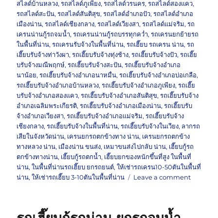
สไลด์บ้านหลวง
,
รถสไลด์ภูเพียง
,
รถสไลด์วรนคร
,
รถสไลด์สองแคว
,
รถสไลด์สะปัน
,
รถสไลด์สันติสุข
,
รถสไลด์อำเภอปัว
,
รถสไลด์อำเภอ
เมืองน่าน
,
รถสไลด์เชียงกลาง
,
รถสไลด์เวียงสา
,
รถสไลด์แม่จริม
,
รถ
เครนน่านกู้รถจมน้ำ
,
รถเครนน่านกู้รถบรรทุกคว่ำ
,
รถเครนยกย้ายรถ
ในพื้นที่น่าน
,
รถเครนรับจ้างในพื้นที่น่าน
,
รถเฮี๊ยบ รถเครน น่าน
,
รถ
เฮี๊ยบรับจ้างท่าวังผา
,
รถเฮี๊ยบรับจ้างทุ่งช้าง
,
รถเฮี๊ยบรับจ้างปัว
,
รถเฮี๊ย
บรับจ้างมณีพฤกษ์
,
รถเฮี๊ยบรับจ้างสะปัน
,
รถเฮี๊ยบรับจ้างอำเภอ
นาน้อย
,
รถเฮี๊ยบรับจ้างอำเภอนาหมื่น
,
รถเฮี๊ยบรับจ้างอำเภอบ่อเกลือ
,
รถเฮี๊ยบรับจ้างอำเภอบ้านหลวง
,
รถเฮี๊ยบรับจ้างอำเภอภูเพียง
,
รถเฮี๊ย
บรับจ้างอำเภอสองแคว
,
รถเฮี๊ยบรับจ้างอำเภอสันติสุข
,
รถเฮี๊ยบรับจ้าง
อำเภอเฉลิมพระเกียรติ
,
รถเฮี๊ยบรับจ้างอำเภอเมืองน่าน
,
รถเฮี๊ยบรับ
จ้างอำเภอเวียงสา
,
รถเฮี๊ยบรับจ้างอำเภอแม่จริม
,
รถเฮี๊ยบรับจ้าง
เชียงกลาง
,
รถเฮี๊ยบรับจ้างในพื้นที่น่าน
,
รถเฮี๊ยบรับจ้างในเวียง
,
ลากรถ
เสียในจังหวัดน่าน
,
เครนยกรถตกข้างทาง น่าน
,
เครนยกรถตกข้าง
ทางหลวง น่าน
,
เมืองน่าน ขนส่ง
,
เหมาขนส่งไปกลับ น่าน
,
เฮี๊ยบกู้รถ
ตกข้างทางน่าน
,
เฮี๊ยบกู้รถตกน้ำ
,
เฮี๊ยบยกของหนักขึ้นที่สูง ในพื้นที่
น่าน
,
ในพื้นที่น่านรถเฮี๊ยบ ยกรถยนต์
,
ให้เช่ารถเครน10-50ตันในพื้นที่
on
น่าน
,
ให้เช่ารถเฮี๊ยบ 3-10ตันในพื้นที่น่าน
Leave a comment
รถ
เครน
น่าน
กู้