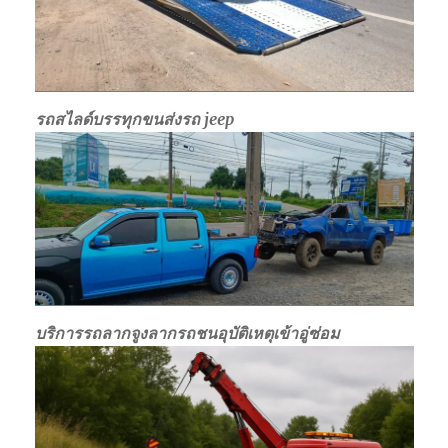
รถสไลด์บรรทุกขนส่งรถ jeep
บริการรถลากจูงลากรถชนอุบัติเหตุเข้าอู่ซ่อม