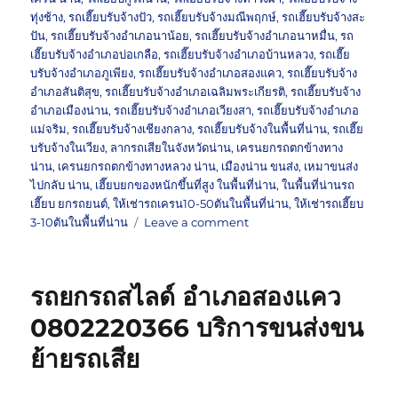
ทุ่งช้าง
,
รถเฮี๊ยบรับจ้างปัว
,
รถเฮี๊ยบรับจ้างมณีพฤกษ์
,
รถเฮี๊ยบรับจ้างสะ
ปัน
,
รถเฮี๊ยบรับจ้างอำเภอนาน้อย
,
รถเฮี๊ยบรับจ้างอำเภอนาหมื่น
,
รถ
เฮี๊ยบรับจ้างอำเภอบ่อเกลือ
,
รถเฮี๊ยบรับจ้างอำเภอบ้านหลวง
,
รถเฮี๊ย
บรับจ้างอำเภอภูเพียง
,
รถเฮี๊ยบรับจ้างอำเภอสองแคว
,
รถเฮี๊ยบรับจ้าง
อำเภอสันติสุข
,
รถเฮี๊ยบรับจ้างอำเภอเฉลิมพระเกียรติ
,
รถเฮี๊ยบรับจ้าง
อำเภอเมืองน่าน
,
รถเฮี๊ยบรับจ้างอำเภอเวียงสา
,
รถเฮี๊ยบรับจ้างอำเภอ
แม่จริม
,
รถเฮี๊ยบรับจ้างเชียงกลาง
,
รถเฮี๊ยบรับจ้างในพื้นที่น่าน
,
รถเฮี๊ย
บรับจ้างในเวียง
,
ลากรถเสียในจังหวัดน่าน
,
เครนยกรถตกข้างทาง
น่าน
,
เครนยกรถตกข้างทางหลวง น่าน
,
เมืองน่าน ขนส่ง
,
เหมาขนส่ง
ไปกลับ น่าน
,
เฮี๊ยบยกของหนักขึ้นที่สูง ในพื้นที่น่าน
,
ในพื้นที่น่านรถ
เฮี๊ยบ ยกรถยนต์
,
ให้เช่ารถเครน10-50ตันในพื้นที่น่าน
,
ให้เช่ารถเฮี๊ยบ
on
3-10ตันในพื้นที่น่าน
Leave a comment
รถ
เฮี๊ย
บกู้
รถยกรถสไลด์ อำเภอสองแคว
รถ
น่าน
0802220366 บริการขนส่งขน
ยก
ย้ายรถเสีย
รถ
จม
น้ำ