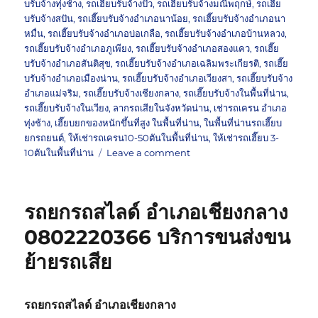
บรับจ้างทุ่งช้าง
,
รถเฮี๊ยบรับจ้างปัว
,
รถเฮี๊ยบรับจ้างมณีพฤกษ์
,
รถเฮี๊ย
บรับจ้างสปัน
,
รถเฮี๊ยบรับจ้างอำเภอนาน้อย
,
รถเฮี๊ยบรับจ้างอำเภอนา
หมื่น
,
รถเฮี๊ยบรับจ้างอำเภอบ่อเกลือ
,
รถเฮี๊ยบรับจ้างอำเภอบ้านหลวง
,
รถเฮี๊ยบรับจ้างอำเภอภูเพียง
,
รถเฮี๊ยบรับจ้างอำเภอสองแคว
,
รถเฮี๊ย
บรับจ้างอำเภอสันติสุข
,
รถเฮี๊ยบรับจ้างอำเภอเฉลิมพระเกียรติ
,
รถเฮี๊ย
บรับจ้างอำเภอเมืองน่าน
,
รถเฮี๊ยบรับจ้างอำเภอเวียงสา
,
รถเฮี๊ยบรับจ้าง
อำเภอแม่จริม
,
รถเฮี๊ยบรับจ้างเชียงกลาง
,
รถเฮี๊ยบรับจ้างในพื้นที่น่าน
,
รถเฮี๊ยบรับจ้างในเวียง
,
ลากรถเสียในจังหวัดน่าน
,
เช่ารถเครน อำเภอ
ทุ่งช้าง
,
เฮี๊ยบยกของหนักขึ้นที่สูง ในพื้นที่น่าน
,
ในพื้นที่น่านรถเฮี๊ยบ
ยกรถยนต์
,
ให้เช่ารถเครน10-50ตันในพื้นที่น่าน
,
ให้เช่ารถเฮี๊ยบ 3-
on
10ตันในพื้นที่น่าน
Leave a comment
รถ
ยก
รถ
รถยกรถสไลด์ อำเภอเชียงกลาง
สไลด์
อำเภอ
0802220366 บริการขนส่งขน
สอง
ย้ายรถเสีย
แคว
0802220366
บริการ
ขนส่ง
รถยกรถสไลด์ อำเภอเชียงกลาง
ขน