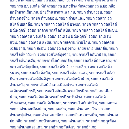
รถยกรถ อ.บ่อเกลือ
,
พิกัดรถยกรถ อ.ทุ่งช้าง
,
พิกัดรถยกรถ อ.บ่อเกลือ
,
ยกย้ายรถเสียน่าน
,
ย้ายร้านชากาแฟ น่าน
,
รถยก ตำบลงอบ
,
รถยก
ตำบลทุ่งช้าง
,
รถยก ตำบลปอน
,
รถยก ตำบลและ
,
รถยก รถลาก รถ
สไลด์ บ่อเกลือ
,
รถยก รถลาก รถสไลด์ ปางแก
,
รถยก รถลาก รถสไลด์
มณีพฤกษ์
,
รถยก รถลาก รถสไลด์ สปัน
,
รถยก รถลาก รถสไลด์ สะปัน
,
รถยก รถเครน บ่อเกลือ
,
รถยก รถเครน มณีพฤกษ์
,
รถยก รถเครน
สปัน
,
รถยก รถเครน สะปัน
,
รถยก รถเครน ห้วยโก๋น
,
รถยก รถเครน
เฉลิมราช
,
รถยก สะปัน
,
รถยกรถ อ.ทุ่งช้าง
,
รถยกรถ อ.บ่อเกลือ
,
รถยก
รถสไลด์ท่าวังผา
,
รถยกรถสไลด์ทุ่งช้าง
,
รถยกรถสไลด์นาน้อย
,
รถยก
รถสไลด์นาหมื่น
,
รถยกรถสไลด์บ่อเกลือ
,
รถยกรถสไลด์บ้านหลวง
,
รถ
ยกรถสไลด์ภูเพียง
,
รถยกรถสไลด์รับจ้าง บ่อเกลือ
,
รถยกรถสไลด์ว
รนคร
,
รถยกรถสไลด์สปัน
,
รถยกรถสไลด์สองแคว
,
รถยกรถสไลด์สะ
ปัน
,
รถยกรถสไลด์สันติสุข
,
รถยกรถสไลด์หน้าน้อย
,
รถยกรถสไลด์
อำเภอปัว
,
รถยกรถสไลด์อำเภอเมืองน่าน
,
รถยกรถสไลด์
เฉลิมพระเกียรติ
,
รถยกรถสไลด์เฉลิมพระเกียรติ รถยกอำเภอเมือง
น่าน
,
รถยกรถสไลด์เฉลิมพระเกียรติ รถรับจ้าง
,
รถยกรถสไลด์
เชียงกลาง
,
รถยกรถสไลด์เวียงสา
,
รถยกรถสไลด์แม่จริม
,
รถยกสกาด
รถลากอำเภอเมืองน่าน
,
รถยกสะปัน
,
รถยกอำเภอท่าวังผา
,
รถยก
อำเภอทุ่งช้าง
,
รถยกอำเภอนาน้อย
,
รถยกอำเภอนาหมื่น
,
รถยกอำเภอ
บ่อเกลือ
,
รถยกอำเภอบ้านหลวง
,
รถยกอำเภอปัว
,
รถยกอำเภอภูเพียง
,
รถยกอำเภอสองแคว
,
รถยกอำเภอสันติสุข
,
รถยกอำเภอ