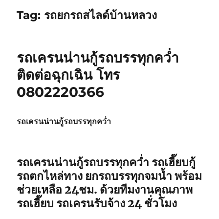
Tag:
รถยกรถสไลด์บ้านหลวง
รถเครนน่านกู้รถบรรทุกคว่ำ
ติดต่อฉุกเฉิน โทร
0802220366
รถเครนน่านกู้รถบรรทุกคว่ำ
รถเครนน่านกู้รถบรรทุกคว่ำ
รถเฮี๊ยบกู้
รถตกไหล่ทาง ยกรถบรรทุกจมน้ำ พร้อม
ช่วยเหลือ 24ชม. ด้วยทีมงานคุณภาพ
รถเฮี๊ยบ รถเครนรับจ้าง 24 ชั่วโมง