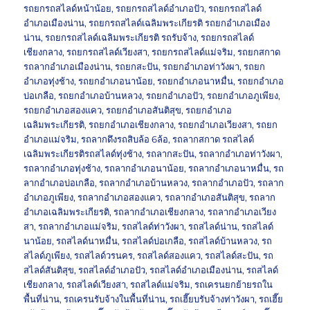
รถยกรถสไลด์หน้าน้อย
,
รถยกรถสไลด์อำเภอปัว
,
รถยกรถสไลด์
อำเภอเมืองน่าน
,
รถยกรถสไลด์เฉลิมพระเกียรติ รถยกอำเภอเมือง
น่าน
,
รถยกรถสไลด์เฉลิมพระเกียรติ รถรับจ้าง
,
รถยกรถสไลด์
เชียงกลาง
,
รถยกรถสไลด์เวียงสา
,
รถยกรถสไลด์แม่จริม
,
รถยกสกาด
รถลากอำเภอเมืองน่าน
,
รถยกสะปัน
,
รถยกอำเภอท่าวังผา
,
รถยก
อำเภอทุ่งช้าง
,
รถยกอำเภอนาน้อย
,
รถยกอำเภอนาหมื่น
,
รถยกอำเภอ
บ่อเกลือ
,
รถยกอำเภอบ้านหลวง
,
รถยกอำเภอปัว
,
รถยกอำเภอภูเพียง
,
รถยกอำเภอสองแคว
,
รถยกอำเภอสันติสุข
,
รถยกอำเภอ
เฉลิมพระเกียรติ
,
รถยกอำเภอเชียงกลาง
,
รถยกอำเภอเวียงสา
,
รถยก
อำเภอแม่จริม
,
รถลากดึงรถสิบล้อ 6ล้อ
,
รถลากสกาด รถสไลด์
เฉลิมพระเกียรติรถสไลด์ทุ่งช้าง
,
รถลากสะปัน
,
รถลากอำเภอท่าวังผา
,
รถลากอำเภอทุ่งช้าง
,
รถลากอำเภอนาน้อย
,
รถลากอำเภอนาหมื่น
,
รถ
ลากอำเภอบ่อเกลือ
,
รถลากอำเภอบ้านหลวง
,
รถลากอำเภอปัว
,
รถลาก
อำเภอภูเพียง
,
รถลากอำเภอสองแคว
,
รถลากอำเภอสันติสุข
,
รถลาก
อำเภอเฉลิมพระเกียรติ
,
รถลากอำเภอเชียงกลาง
,
รถลากอำเภอเวียง
สา
,
รถลากอำเภอแม่จริม
,
รถสไลด์ท่าวังผา
,
รถสไลด์น่าน
,
รถสไลด์
นาน้อย
,
รถสไลด์นาหมื่น
,
รถสไลด์บ่อเกลือ
,
รถสไลด์บ้านหลวง
,
รถ
สไลด์ภูเพียง
,
รถสไลด์วรนคร
,
รถสไลด์สองแคว
,
รถสไลด์สะปัน
,
รถ
สไลด์สันติสุข
,
รถสไลด์อำเภอปัว
,
รถสไลด์อำเภอเมืองน่าน
,
รถสไลด์
เชียงกลาง
,
รถสไลด์เวียงสา
,
รถสไลด์แม่จริม
,
รถเครนยกย้ายรถใน
พื้นที่น่าน
,
รถเครนรับจ้างในพื้นที่น่าน
,
รถเฮี๊ยบรับจ้างท่าวังผา
,
รถเฮี๊ย