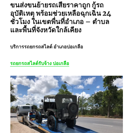
ถนน
ขนส่งขนย้ายรถเสียราคาถูก กู้รถ
หมายเลข
อุบัติเหตุ พร้อมช่วยเหลือฉุกเฉิน 24
3
ชั่วโมง ในเขตพื่นที่อำเภอ – ตำบล
กู้
รถ
และพื้นที่จังหวัดใกล้เคียง
ตก
ดอย
บริการ
รถยกรถสไลด์ อำเภอบ่อเกลือ
รถยกรถสไลด์รับจ้าง
บ่อเกลือ