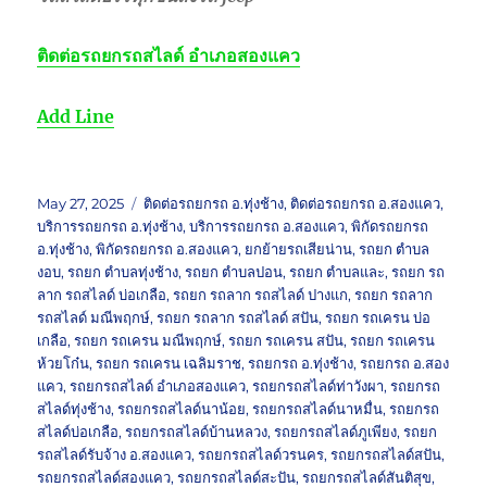
ติดต่อ
รถยกรถสไลด์ อำเภอสองแคว
Add Line
Posted
Tags
May 27, 2025
ติดต่อรถยกรถ อ.ทุ่งช้าง
,
ติดต่อรถยกรถ อ.สองแคว
,
on
บริการรถยกรถ อ.ทุ่งช้าง
,
บริการรถยกรถ อ.สองแคว
,
พิกัดรถยกรถ
อ.ทุ่งช้าง
,
พิกัดรถยกรถ อ.สองแคว
,
ยกย้ายรถเสียน่าน
,
รถยก ตำบล
งอบ
,
รถยก ตำบลทุ่งช้าง
,
รถยก ตำบลปอน
,
รถยก ตำบลและ
,
รถยก รถ
ลาก รถสไลด์ บ่อเกลือ
,
รถยก รถลาก รถสไลด์ ปางแก
,
รถยก รถลาก
รถสไลด์ มณีพฤกษ์
,
รถยก รถลาก รถสไลด์ สปัน
,
รถยก รถเครน บ่อ
เกลือ
,
รถยก รถเครน มณีพฤกษ์
,
รถยก รถเครน สปัน
,
รถยก รถเครน
ห้วยโก๋น
,
รถยก รถเครน เฉลิมราช
,
รถยกรถ อ.ทุ่งช้าง
,
รถยกรถ อ.สอง
แคว
,
รถยกรถสไลด์ อำเภอสองแคว
,
รถยกรถสไลด์ท่าวังผา
,
รถยกรถ
สไลด์ทุ่งช้าง
,
รถยกรถสไลด์นาน้อย
,
รถยกรถสไลด์นาหมื่น
,
รถยกรถ
สไลด์บ่อเกลือ
,
รถยกรถสไลด์บ้านหลวง
,
รถยกรถสไลด์ภูเพียง
,
รถยก
รถสไลด์รับจ้าง อ.สองแคว
,
รถยกรถสไลด์วรนคร
,
รถยกรถสไลด์สปัน
,
รถยกรถสไลด์สองแคว
,
รถยกรถสไลด์สะปัน
,
รถยกรถสไลด์สันติสุข
,