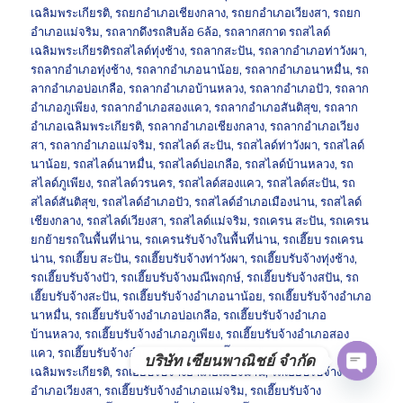
เฉลิมพระเกียรติ
,
รถยกอำเภอเชียงกลาง
,
รถยกอำเภอเวียงสา
,
รถยก
อำเภอแม่จริม
,
รถลากดึงรถสิบล้อ 6ล้อ
,
รถลากสกาด รถสไลด์
เฉลิมพระเกียรติรถสไลด์ทุ่งช้าง
,
รถลากสะปัน
,
รถลากอำเภอท่าวังผา
,
รถลากอำเภอทุ่งช้าง
,
รถลากอำเภอนาน้อย
,
รถลากอำเภอนาหมื่น
,
รถ
ลากอำเภอบ่อเกลือ
,
รถลากอำเภอบ้านหลวง
,
รถลากอำเภอปัว
,
รถลาก
อำเภอภูเพียง
,
รถลากอำเภอสองแคว
,
รถลากอำเภอสันติสุข
,
รถลาก
อำเภอเฉลิมพระเกียรติ
,
รถลากอำเภอเชียงกลาง
,
รถลากอำเภอเวียง
สา
,
รถลากอำเภอแม่จริม
,
รถสไลด์ สะปัน
,
รถสไลด์ท่าวังผา
,
รถสไลด์
นาน้อย
,
รถสไลด์นาหมื่น
,
รถสไลด์บ่อเกลือ
,
รถสไลด์บ้านหลวง
,
รถ
สไลด์ภูเพียง
,
รถสไลด์วรนคร
,
รถสไลด์สองแคว
,
รถสไลด์สะปัน
,
รถ
สไลด์สันติสุข
,
รถสไลด์อำเภอปัว
,
รถสไลด์อำเภอเมืองน่าน
,
รถสไลด์
เชียงกลาง
,
รถสไลด์เวียงสา
,
รถสไลด์แม่จริม
,
รถเครน สะปัน
,
รถเครน
ยกย้ายรถในพื้นที่น่าน
,
รถเครนรับจ้างในพื้นที่น่าน
,
รถเฮี๊ยบ รถเครน
น่าน
,
รถเฮี๊ยบ สะปัน
,
รถเฮี๊ยบรับจ้างท่าวังผา
,
รถเฮี๊ยบรับจ้างทุ่งช้าง
,
รถเฮี๊ยบรับจ้างปัว
,
รถเฮี๊ยบรับจ้างมณีพฤกษ์
,
รถเฮี๊ยบรับจ้างสปัน
,
รถ
เฮี๊ยบรับจ้างสะปัน
,
รถเฮี๊ยบรับจ้างอำเภอนาน้อย
,
รถเฮี๊ยบรับจ้างอำเภอ
นาหมื่น
,
รถเฮี๊ยบรับจ้างอำเภอบ่อเกลือ
,
รถเฮี๊ยบรับจ้างอำเภอ
บ้านหลวง
,
รถเฮี๊ยบรับจ้างอำเภอภูเพียง
,
รถเฮี๊ยบรับจ้างอำเภอสอง
แคว
,
รถเฮี๊ยบรับจ้างอำเภอสันติสุข
,
รถเฮี๊ยบรับจ้างอำเภอ
บริษัท เซียนพาณิชย์ จำกัด
เฉลิมพระเกียรติ
,
รถเฮี๊ยบรับจ้างอำเภอเมืองน่าน
,
รถเฮี๊ยบรับจ้าง
OPE
อำเภอเวียงสา
,
รถเฮี๊ยบรับจ้างอำเภอแม่จริม
,
รถเฮี๊ยบรับจ้าง
CHAT