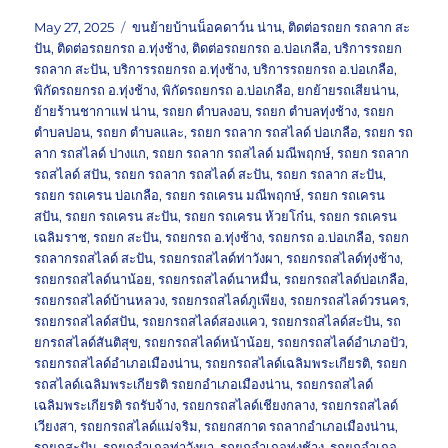
Posted
Tags
May 27, 2025
ขนย้ายบ้านน็อคดาว์น น่าน
,
ติดต่อรถยก รถลาก สะ
on
ปัน
,
ติดต่อรถยกรถ อ.ทุ่งช้าง
,
ติดต่อรถยกรถ อ.บ่อเกลือ
,
บริการรถยก
รถลาก สะปัน
,
บริการรถยกรถ อ.ทุ่งช้าง
,
บริการรถยกรถ อ.บ่อเกลือ
,
พิกัดรถยกรถ อ.ทุ่งช้าง
,
พิกัดรถยกรถ อ.บ่อเกลือ
,
ยกย้ายรถเสียน่าน
,
ย้ายร้านชากาแฟ น่าน
,
รถยก ตำบลงอบ
,
รถยก ตำบลทุ่งช้าง
,
รถยก
ตำบลปอน
,
รถยก ตำบลและ
,
รถยก รถลาก รถสไลด์ บ่อเกลือ
,
รถยก รถ
ลาก รถสไลด์ ปางแก
,
รถยก รถลาก รถสไลด์ มณีพฤกษ์
,
รถยก รถลาก
รถสไลด์ สปัน
,
รถยก รถลาก รถสไลด์ สะปัน
,
รถยก รถลาก สะปัน
,
รถยก รถเครน บ่อเกลือ
,
รถยก รถเครน มณีพฤกษ์
,
รถยก รถเครน
สปัน
,
รถยก รถเครน สะปัน
,
รถยก รถเครน ห้วยโก๋น
,
รถยก รถเครน
เฉลิมราช
,
รถยก สะปัน
,
รถยกรถ อ.ทุ่งช้าง
,
รถยกรถ อ.บ่อเกลือ
,
รถยก
รถลากรถสไลด์ สะปัน
,
รถยกรถสไลด์ท่าวังผา
,
รถยกรถสไลด์ทุ่งช้าง
,
รถยกรถสไลด์นาน้อย
,
รถยกรถสไลด์นาหมื่น
,
รถยกรถสไลด์บ่อเกลือ
,
รถยกรถสไลด์บ้านหลวง
,
รถยกรถสไลด์ภูเพียง
,
รถยกรถสไลด์วรนคร
,
รถยกรถสไลด์สปัน
,
รถยกรถสไลด์สองแคว
,
รถยกรถสไลด์สะปัน
,
รถ
ยกรถสไลด์สันติสุข
,
รถยกรถสไลด์หน้าน้อย
,
รถยกรถสไลด์อำเภอปัว
,
รถยกรถสไลด์อำเภอเมืองน่าน
,
รถยกรถสไลด์เฉลิมพระเกียรติ
,
รถยก
รถสไลด์เฉลิมพระเกียรติ รถยกอำเภอเมืองน่าน
,
รถยกรถสไลด์
เฉลิมพระเกียรติ รถรับจ้าง
,
รถยกรถสไลด์เชียงกลาง
,
รถยกรถสไลด์
เวียงสา
,
รถยกรถสไลด์แม่จริม
,
รถยกสกาด รถลากอำเภอเมืองน่าน
,
รถยกสะปัน
,
รถยกอำเภอท่าวังผา
,
รถยกอำเภอทุ่งช้าง
,
รถยกอำเภอ