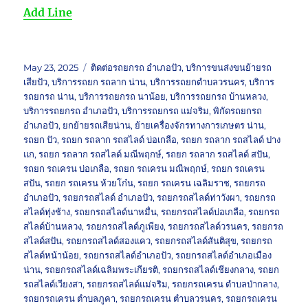
Add Line
Posted
Tags
May 23, 2025
ติดต่อรถยกรถ อำเภอปัว
,
บริการขนส่งขนย้ายรถ
on
เสียปัว
,
บริการรถยก รถลาก น่าน
,
บริการรถยกตำบลวรนคร
,
บริการ
รถยกรถ น่าน
,
บริการรถยกรถ นาน้อย
,
บริการรถยกรถ บ้านหลวง
,
บริการรถยกรถ อำเภอปัว
,
บริการรถยกรถ แม่จริม
,
พิกัดรถยกรถ
อำเภอปัว
,
ยกย้ายรถเสียน่าน
,
ย้ายเครื่องจักรทางการเกษตร น่าน
,
รถยก ปัว
,
รถยก รถลาก รถสไลด์ บ่อเกลือ
,
รถยก รถลาก รถสไลด์ ปาง
แก
,
รถยก รถลาก รถสไลด์ มณีพฤกษ์
,
รถยก รถลาก รถสไลด์ สปัน
,
รถยก รถเครน บ่อเกลือ
,
รถยก รถเครน มณีพฤกษ์
,
รถยก รถเครน
สปัน
,
รถยก รถเครน ห้วยโก๋น
,
รถยก รถเครน เฉลิมราช
,
รถยกรถ
อำเภอปัว
,
รถยกรถสไลด์ อำเภอปัว
,
รถยกรถสไลด์ท่าวังผา
,
รถยกรถ
สไลด์ทุ่งช้าง
,
รถยกรถสไลด์นาหมื่น
,
รถยกรถสไลด์บ่อเกลือ
,
รถยกรถ
สไลด์บ้านหลวง
,
รถยกรถสไลด์ภูเพียง
,
รถยกรถสไลด์วรนคร
,
รถยกรถ
สไลด์สปัน
,
รถยกรถสไลด์สองแคว
,
รถยกรถสไลด์สันติสุข
,
รถยกรถ
สไลด์หน้าน้อย
,
รถยกรถสไลด์อำเภอปัว
,
รถยกรถสไลด์อำเภอเมือง
น่าน
,
รถยกรถสไลด์เฉลิมพระเกียรติ
,
รถยกรถสไลด์เชียงกลาง
,
รถยก
รถสไลด์เวียงสา
,
รถยกรถสไลด์แม่จริม
,
รถยกรถเครน ตำบลป่ากลาง
,
รถยกรถเครน ตำบลภูคา
,
รถยกรถเครน ตำบลวรนคร
,
รถยกรถเครน