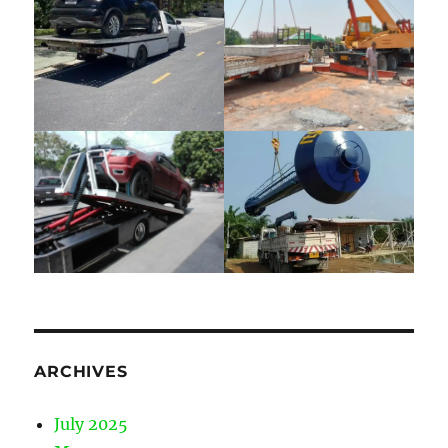
ARCHIVES
July 2025