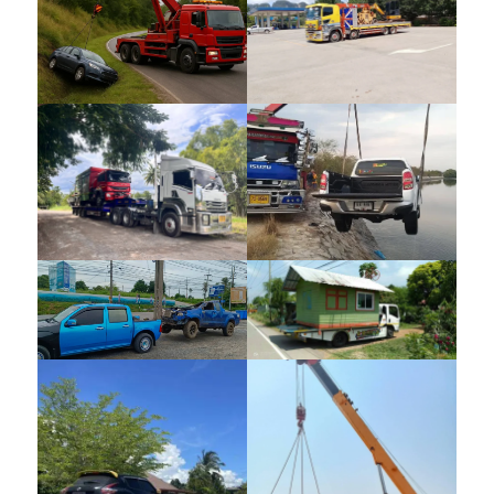
ขน
ย้าย
รถ
เสีย