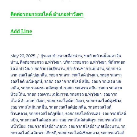
ติดต่อ
รถยกรถสไลด์ อำเภอท่าวังผา
Add Line
Posted
Tags
May 26, 2025
กู้รถตกข้างทางเมืองน่าน
,
ขนย้ายบ้านน็อคดาว์น
on
น่าน
,
ติดต่อรถยกรถ อ.ท่าวังผา
,
บริการรถยกรถ อ.ท่าวังผา
,
พิกัดรถยก
รถ อ.ท่าวังผา
,
ยกย้ายรถเสียน่าน
,
ย้ายร้านชากาแฟ น่าน
,
รถยก รถ
ลาก รถสไลด์ บ่อเกลือ
,
รถยก รถลาก รถสไลด์ ปางแก
,
รถยก รถลาก
รถสไลด์ มณีพฤกษ์
,
รถยก รถลาก รถสไลด์ สปัน
,
รถยก รถเครน บ่อ
เกลือ
,
รถยก รถเครน มณีพฤกษ์
,
รถยก รถเครน สปัน
,
รถยก รถเครน
ห้วยโก๋น
,
รถยก รถเครน เฉลิมราช
,
รถยกรถ อ.ท่าวังผา
,
รถยกรถ
สไลด์ อำเภอท่าวังผา
,
รถยกรถสไลด์ท่าวังผา
,
รถยกรถสไลด์ทุ่งช้าง
,
รถยกรถสไลด์นาหมื่น
,
รถยกรถสไลด์บ่อเกลือ
,
รถยกรถสไลด์
บ้านหลวง
,
รถยกรถสไลด์ภูเพียง
,
รถยกรถสไลด์วรนคร
,
รถยกรถสไลด์
สปัน
,
รถยกรถสไลด์สองแคว
,
รถยกรถสไลด์สันติสุข
,
รถยกรถสไลด์
หน้าน้อย
,
รถยกรถสไลด์อำเภอปัว
,
รถยกรถสไลด์อำเภอเมืองน่าน
,
รถ
ยกรถสไลด์เฉลิมพระเกียรติ
,
รถยกรถสไลด์เชียงกลาง
,
รถยกรถสไลด์