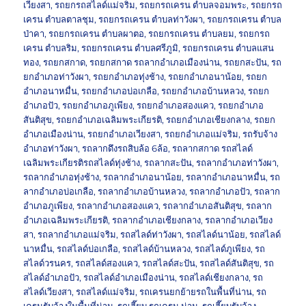
เวียงสา
,
รถยกรถสไลด์แม่จริม
,
รถยกรถเครน ตำบลจอมพระ
,
รถยกรถ
เครน ตำบลตาลชุม
,
รถยกรถเครน ตำบลท่าวังผา
,
รถยกรถเครน ตำบล
ป่าคา
,
รถยกรถเครน ตำบลผาตอ
,
รถยกรถเครน ตำบลยม
,
รถยกรถ
เครน ตำบลริม
,
รถยกรถเครน ตำบลศรีภูมิ
,
รถยกรถเครน ตำบลแสน
ทอง
,
รถยกสกาด
,
รถยกสกาด รถลากอำเภอเมืองน่าน
,
รถยกสะปัน
,
รถ
ยกอำเภอท่าวังผา
,
รถยกอำเภอทุ่งช้าง
,
รถยกอำเภอนาน้อย
,
รถยก
อำเภอนาหมื่น
,
รถยกอำเภอบ่อเกลือ
,
รถยกอำเภอบ้านหลวง
,
รถยก
อำเภอปัว
,
รถยกอำเภอภูเพียง
,
รถยกอำเภอสองแคว
,
รถยกอำเภอ
สันติสุข
,
รถยกอำเภอเฉลิมพระเกียรติ
,
รถยกอำเภอเชียงกลาง
,
รถยก
อำเภอเมืองน่าน
,
รถยกอำเภอเวียงสา
,
รถยกอำเภอแม่จริม
,
รถรับจ้าง
อำเภอท่าวังผา
,
รถลากดึงรถสิบล้อ 6ล้อ
,
รถลากสกาด รถสไลด์
เฉลิมพระเกียรติรถสไลด์ทุ่งช้าง
,
รถลากสะปัน
,
รถลากอำเภอท่าวังผา
,
รถลากอำเภอทุ่งช้าง
,
รถลากอำเภอนาน้อย
,
รถลากอำเภอนาหมื่น
,
รถ
ลากอำเภอบ่อเกลือ
,
รถลากอำเภอบ้านหลวง
,
รถลากอำเภอปัว
,
รถลาก
อำเภอภูเพียง
,
รถลากอำเภอสองแคว
,
รถลากอำเภอสันติสุข
,
รถลาก
อำเภอเฉลิมพระเกียรติ
,
รถลากอำเภอเชียงกลาง
,
รถลากอำเภอเวียง
สา
,
รถลากอำเภอแม่จริม
,
รถสไลด์ท่าวังผา
,
รถสไลด์นาน้อย
,
รถสไลด์
นาหมื่น
,
รถสไลด์บ่อเกลือ
,
รถสไลด์บ้านหลวง
,
รถสไลด์ภูเพียง
,
รถ
สไลด์วรนคร
,
รถสไลด์สองแคว
,
รถสไลด์สะปัน
,
รถสไลด์สันติสุข
,
รถ
สไลด์อำเภอปัว
,
รถสไลด์อำเภอเมืองน่าน
,
รถสไลด์เชียงกลาง
,
รถ
สไลด์เวียงสา
,
รถสไลด์แม่จริม
,
รถเครนยกย้ายรถในพื้นที่น่าน
,
รถ
เครนรับจ้างในพื้นที่น่าน
,
รถเฮี๊ยบ รถเครน น่าน
,
รถเฮี๊ยบรับจ้าง