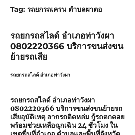
Tag:
รถยกรถเครน ตำบลผาตอ
รถยกรถสไลด์ อำเภอท่าวังผา
0802220366 บริการขนส่งขน
ย้ายรถเสีย
รถยกรถสไลด์ อำเภอท่าวังผา
รถยกรถสไลด์ อำเภอท่าวังผา
0802220366 บริการขนส่งขนย้ายรถ
เสียอุบัติเหตุ ลากรถติดหล่ม กู้รถตกดอย
พร้อมช่วยเหลือฉุกเฉิน 24 ชั่วโมง ใน
เขตพื่นที่อำเภอ ตำบลและพื้นที่จังหวัด