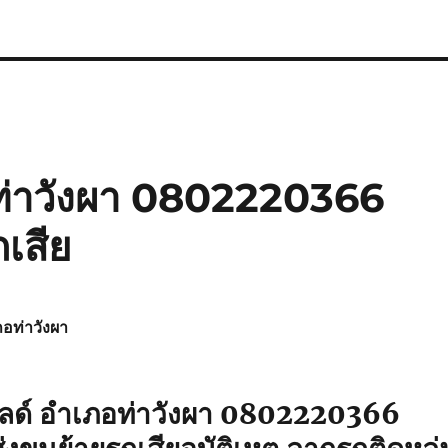
ท่าวังผา 0802220366
เสีย
อท่าวังผา
ลด์ อำเภอท่าวังผา 0802220366