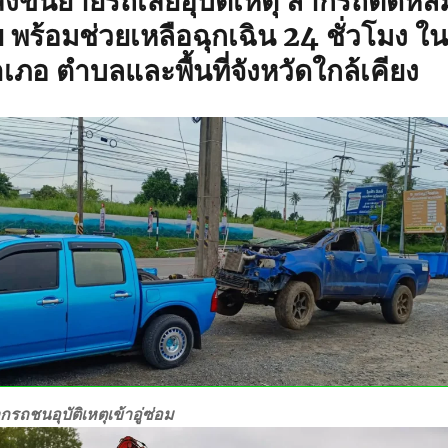
งขนย้ายรถเสียอุบัติเหตุ ลากรถติดหล่
 พร้อมช่วยเหลือฉุกเฉิน 24 ชั่วโมง ใน
อำเภอ ตำบลและพื้นที่จังหวัดใกล้เคียง
รถชนอุบัติเหตุเข้าอู่ซ่อม