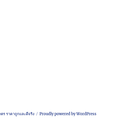
ตร ราคาถูกและดีจริง
Proudly powered by WordPress