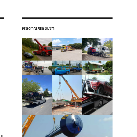
ผลงานของเรา