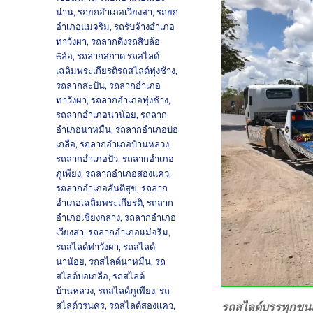
น่าน
,
รถยกอำเภอเวียงสา
,
รถยก
อำเภอแม่จริม
,
รถรับจ้างอำเภอ
ท่าวังผา
,
รถลากดึงรถสิบล้อ
6ล้อ
,
รถลากสกาด รถสไลด์
เฉลิมพระเกียรติรถสไลด์ทุ่งช้าง
,
รถลากสะปัน
,
รถลากอำเภอ
ท่าวังผา
,
รถลากอำเภอทุ่งช้าง
,
รถลากอำเภอนาน้อย
,
รถลาก
อำเภอนาหมื่น
,
รถลากอำเภอบ่อ
เกลือ
,
รถลากอำเภอบ้านหลวง
,
รถลากอำเภอปัว
,
รถลากอำเภอ
ภูเพียง
,
รถลากอำเภอสองแคว
,
รถลากอำเภอสันติสุข
,
รถลาก
อำเภอเฉลิมพระเกียรติ
,
รถลาก
อำเภอเชียงกลาง
,
รถลากอำเภอ
เวียงสา
,
รถลากอำเภอแม่จริม
,
รถสไลด์ท่าวังผา
,
รถสไลด์
นาน้อย
,
รถสไลด์นาหมื่น
,
รถ
สไลด์บ่อเกลือ
,
รถสไลด์
บ้านหลวง
,
รถสไลด์ภูเพียง
,
รถ
รถสไลด์บรรทุกขนส
สไลด์วรนคร
,
รถสไลด์สองแคว
,