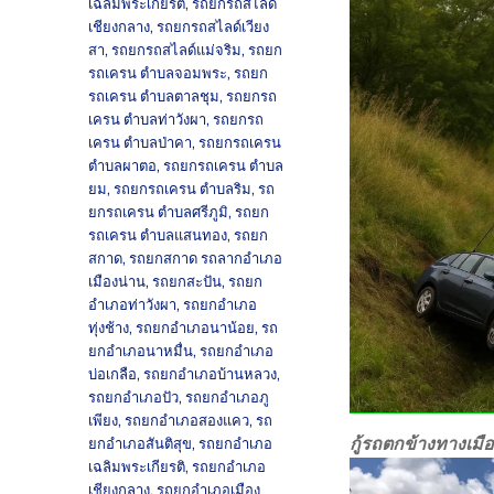
เฉลิมพระเกียรติ
,
รถยกรถสไลด์
เชียงกลาง
,
รถยกรถสไลด์เวียง
สา
,
รถยกรถสไลด์แม่จริม
,
รถยก
รถเครน ตำบลจอมพระ
,
รถยก
รถเครน ตำบลตาลชุม
,
รถยกรถ
เครน ตำบลท่าวังผา
,
รถยกรถ
เครน ตำบลป่าคา
,
รถยกรถเครน
ตำบลผาตอ
,
รถยกรถเครน ตำบล
ยม
,
รถยกรถเครน ตำบลริม
,
รถ
ยกรถเครน ตำบลศรีภูมิ
,
รถยก
รถเครน ตำบลแสนทอง
,
รถยก
สกาด
,
รถยกสกาด รถลากอำเภอ
เมืองน่าน
,
รถยกสะปัน
,
รถยก
อำเภอท่าวังผา
,
รถยกอำเภอ
ทุ่งช้าง
,
รถยกอำเภอนาน้อย
,
รถ
ยกอำเภอนาหมื่น
,
รถยกอำเภอ
บ่อเกลือ
,
รถยกอำเภอบ้านหลวง
,
รถยกอำเภอปัว
,
รถยกอำเภอภู
เพียง
,
รถยกอำเภอสองแคว
,
รถ
กู้รถตกข้างทางเมื
ยกอำเภอสันติสุข
,
รถยกอำเภอ
เฉลิมพระเกียรติ
,
รถยกอำเภอ
เชียงกลาง
,
รถยกอำเภอเมือง