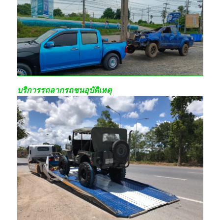
บริการรถลากรถชนอุบัติเหตุ