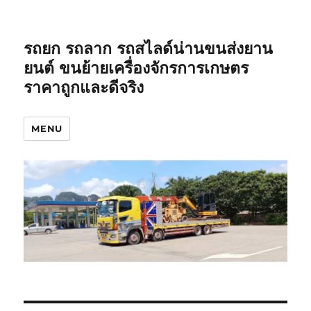
รถยก รถลาก รถสไลด์น่านขนส่งยาน
ยนต์ ขนย้ายเครื่องจักรการเกษตร
ราคาถูกและดีจริง
MENU