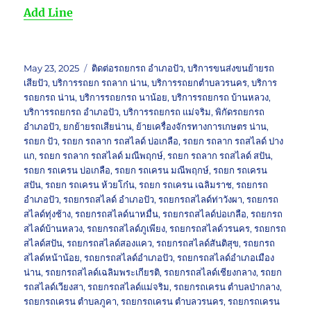
Add Line
Posted
Tags
May 23, 2025
ติดต่อรถยกรถ อำเภอปัว
,
บริการขนส่งขนย้ายรถ
on
เสียปัว
,
บริการรถยก รถลาก น่าน
,
บริการรถยกตำบลวรนคร
,
บริการ
รถยกรถ น่าน
,
บริการรถยกรถ นาน้อย
,
บริการรถยกรถ บ้านหลวง
,
บริการรถยกรถ อำเภอปัว
,
บริการรถยกรถ แม่จริม
,
พิกัดรถยกรถ
อำเภอปัว
,
ยกย้ายรถเสียน่าน
,
ย้ายเครื่องจักรทางการเกษตร น่าน
,
รถยก ปัว
,
รถยก รถลาก รถสไลด์ บ่อเกลือ
,
รถยก รถลาก รถสไลด์ ปาง
แก
,
รถยก รถลาก รถสไลด์ มณีพฤกษ์
,
รถยก รถลาก รถสไลด์ สปัน
,
รถยก รถเครน บ่อเกลือ
,
รถยก รถเครน มณีพฤกษ์
,
รถยก รถเครน
สปัน
,
รถยก รถเครน ห้วยโก๋น
,
รถยก รถเครน เฉลิมราช
,
รถยกรถ
อำเภอปัว
,
รถยกรถสไลด์ อำเภอปัว
,
รถยกรถสไลด์ท่าวังผา
,
รถยกรถ
สไลด์ทุ่งช้าง
,
รถยกรถสไลด์นาหมื่น
,
รถยกรถสไลด์บ่อเกลือ
,
รถยกรถ
สไลด์บ้านหลวง
,
รถยกรถสไลด์ภูเพียง
,
รถยกรถสไลด์วรนคร
,
รถยกรถ
สไลด์สปัน
,
รถยกรถสไลด์สองแคว
,
รถยกรถสไลด์สันติสุข
,
รถยกรถ
สไลด์หน้าน้อย
,
รถยกรถสไลด์อำเภอปัว
,
รถยกรถสไลด์อำเภอเมือง
น่าน
,
รถยกรถสไลด์เฉลิมพระเกียรติ
,
รถยกรถสไลด์เชียงกลาง
,
รถยก
รถสไลด์เวียงสา
,
รถยกรถสไลด์แม่จริม
,
รถยกรถเครน ตำบลป่ากลาง
,
รถยกรถเครน ตำบลภูคา
,
รถยกรถเครน ตำบลวรนคร
,
รถยกรถเครน