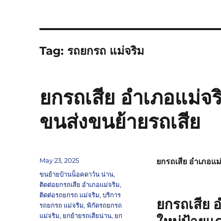
Tag:
รถยกรถ แม่จริม
ยกรถเสีย อำเภอแม่จ
ขนส่งขนย้ายรถเสีย
Posted
May 23, 2025
ยกรถเสีย อำเภอแม่
on
Tags
ขนย้ายบ้านน็อคดาว์น น่าน
,
ติดต่อยกรถเสีย อำเภอแม่จริม
,
ติดต่อรถยกรถ แม่จริม
,
บริการ
ยกรถเสีย 
รถยกรถ แม่จริม
,
พิกัดรถยกรถ
แม่จริม
,
ยกย้ายรถเสียน่าน
,
ยก