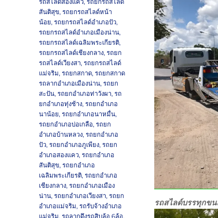
รถสไลด์สองแคว
,
รถยกรถสไลด์
สันติสุข
,
รถยกรถสไลด์หน้า
น้อย
,
รถยกรถสไลด์อำเภอปัว
,
รถยกรถสไลด์อำเภอเมืองน่าน
,
รถยกรถสไลด์เฉลิมพระเกียรติ
,
รถยกรถสไลด์เชียงกลาง
,
รถยก
รถสไลด์เวียงสา
,
รถยกรถสไลด์
แม่จริม
,
รถยกสกาด
,
รถยกสกาด
รถลากอำเภอเมืองน่าน
,
รถยก
สะปัน
,
รถยกอำเภอท่าวังผา
,
รถ
ยกอำเภอทุ่งช้าง
,
รถยกอำเภอ
นาน้อย
,
รถยกอำเภอนาหมื่น
,
รถยกอำเภอบ่อเกลือ
,
รถยก
อำเภอบ้านหลวง
,
รถยกอำเภอ
ปัว
,
รถยกอำเภอภูเพียง
,
รถยก
อำเภอสองแคว
,
รถยกอำเภอ
สันติสุข
,
รถยกอำเภอ
เฉลิมพระเกียรติ
,
รถยกอำเภอ
เชียงกลาง
,
รถยกอำเภอเมือง
น่าน
,
รถยกอำเภอเวียงสา
,
รถยก
รถสไลด์บรรทุกขนส
อำเภอแม่จริม
,
รถรับจ้างอำเภอ
แม่จริม
,
รถลากดึงรถสิบล้อ 6ล้อ
,