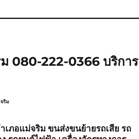
ริม 080-222-0366 บริการ
จริม
อำเภอแม่จริม ขนส่งขนย้ายรถเสีย รถ