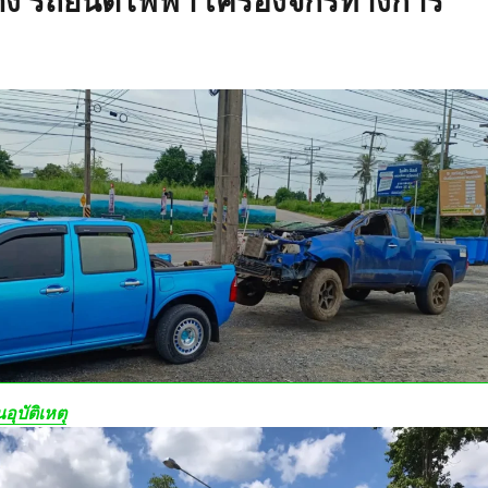
ดง รถยนต์ไฟฟ้า เครื่องจักรทางการ
บัติเหตุ