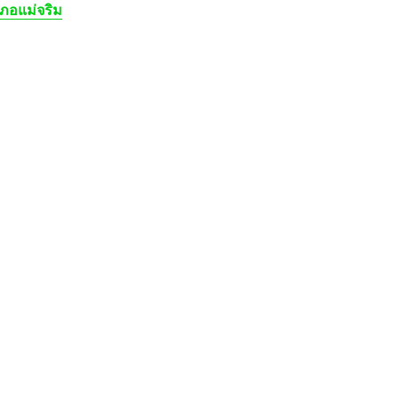
เภอแม่จริม