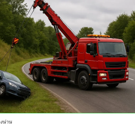
องน่าน