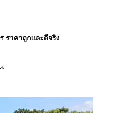
ร ราคาถูกและดีจริง
366