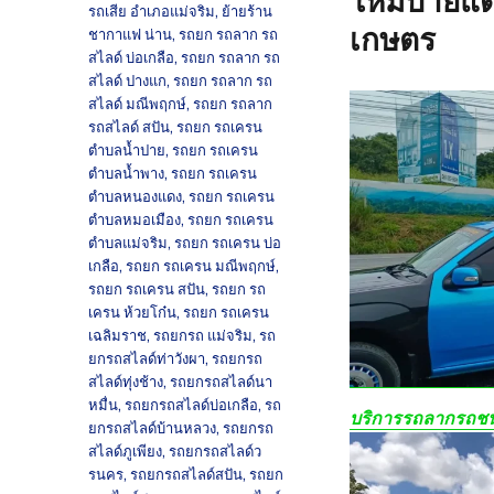
ใหม่ป้ายแ
รถเสีย อำเภอแม่จริม
,
ย้ายร้าน
เกษตร
ชากาแฟ น่าน
,
รถยก รถลาก รถ
สไลด์ บ่อเกลือ
,
รถยก รถลาก รถ
สไลด์ ปางแก
,
รถยก รถลาก รถ
สไลด์ มณีพฤกษ์
,
รถยก รถลาก
รถสไลด์ สปัน
,
รถยก รถเครน
ตำบลน้ำปาย
,
รถยก รถเครน
ตำบลน้ำพาง
,
รถยก รถเครน
ตำบลหนองแดง
,
รถยก รถเครน
ตำบลหมอเมือง
,
รถยก รถเครน
ตำบลแม่จริม
,
รถยก รถเครน บ่อ
เกลือ
,
รถยก รถเครน มณีพฤกษ์
,
รถยก รถเครน สปัน
,
รถยก รถ
เครน ห้วยโก๋น
,
รถยก รถเครน
เฉลิมราช
,
รถยกรถ แม่จริม
,
รถ
ยกรถสไลด์ท่าวังผา
,
รถยกรถ
สไลด์ทุ่งช้าง
,
รถยกรถสไลด์นา
หมื่น
,
รถยกรถสไลด์บ่อเกลือ
,
รถ
บริการรถลากรถชนอุ
ยกรถสไลด์บ้านหลวง
,
รถยกรถ
สไลด์ภูเพียง
,
รถยกรถสไลด์ว
รนคร
,
รถยกรถสไลด์สปัน
,
รถยก