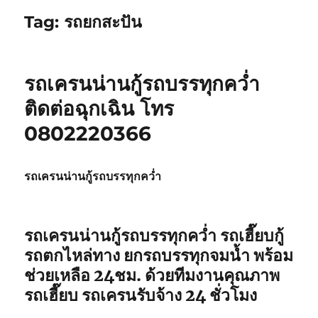
Tag:
รถยกสะปัน
รถเครนน่านกู้รถบรรทุกคว่ำ
ติดต่อฉุกเฉิน โทร
0802220366
รถเครนน่านกู้รถบรรทุกคว่ำ
รถเครนน่านกู้รถบรรทุกคว่ำ
รถเฮี๊ยบกู้
รถตกไหล่ทาง ยกรถบรรทุกจมน้ำ พร้อม
ช่วยเหลือ 24ชม. ด้วยทีมงานคุณภาพ
รถเฮี๊ยบ รถเครนรับจ้าง 24 ชั่วโมง