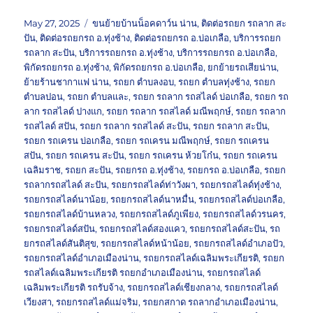
Posted
Tags
May 27, 2025
ขนย้ายบ้านน็อคดาว์น น่าน
,
ติดต่อรถยก รถลาก สะ
on
ปัน
,
ติดต่อรถยกรถ อ.ทุ่งช้าง
,
ติดต่อรถยกรถ อ.บ่อเกลือ
,
บริการรถยก
รถลาก สะปัน
,
บริการรถยกรถ อ.ทุ่งช้าง
,
บริการรถยกรถ อ.บ่อเกลือ
,
พิกัดรถยกรถ อ.ทุ่งช้าง
,
พิกัดรถยกรถ อ.บ่อเกลือ
,
ยกย้ายรถเสียน่าน
,
ย้ายร้านชากาแฟ น่าน
,
รถยก ตำบลงอบ
,
รถยก ตำบลทุ่งช้าง
,
รถยก
ตำบลปอน
,
รถยก ตำบลและ
,
รถยก รถลาก รถสไลด์ บ่อเกลือ
,
รถยก รถ
ลาก รถสไลด์ ปางแก
,
รถยก รถลาก รถสไลด์ มณีพฤกษ์
,
รถยก รถลาก
รถสไลด์ สปัน
,
รถยก รถลาก รถสไลด์ สะปัน
,
รถยก รถลาก สะปัน
,
รถยก รถเครน บ่อเกลือ
,
รถยก รถเครน มณีพฤกษ์
,
รถยก รถเครน
สปัน
,
รถยก รถเครน สะปัน
,
รถยก รถเครน ห้วยโก๋น
,
รถยก รถเครน
เฉลิมราช
,
รถยก สะปัน
,
รถยกรถ อ.ทุ่งช้าง
,
รถยกรถ อ.บ่อเกลือ
,
รถยก
รถลากรถสไลด์ สะปัน
,
รถยกรถสไลด์ท่าวังผา
,
รถยกรถสไลด์ทุ่งช้าง
,
รถยกรถสไลด์นาน้อย
,
รถยกรถสไลด์นาหมื่น
,
รถยกรถสไลด์บ่อเกลือ
,
รถยกรถสไลด์บ้านหลวง
,
รถยกรถสไลด์ภูเพียง
,
รถยกรถสไลด์วรนคร
,
รถยกรถสไลด์สปัน
,
รถยกรถสไลด์สองแคว
,
รถยกรถสไลด์สะปัน
,
รถ
ยกรถสไลด์สันติสุข
,
รถยกรถสไลด์หน้าน้อย
,
รถยกรถสไลด์อำเภอปัว
,
รถยกรถสไลด์อำเภอเมืองน่าน
,
รถยกรถสไลด์เฉลิมพระเกียรติ
,
รถยก
รถสไลด์เฉลิมพระเกียรติ รถยกอำเภอเมืองน่าน
,
รถยกรถสไลด์
เฉลิมพระเกียรติ รถรับจ้าง
,
รถยกรถสไลด์เชียงกลาง
,
รถยกรถสไลด์
เวียงสา
,
รถยกรถสไลด์แม่จริม
,
รถยกสกาด รถลากอำเภอเมืองน่าน
,