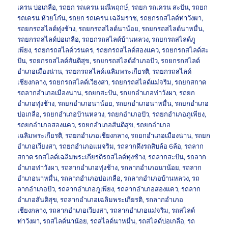
เครน บ่อเกลือ
,
รถยก รถเครน มณีพฤกษ์
,
รถยก รถเครน สะปัน
,
รถยก
รถเครน ห้วยโก๋น
,
รถยก รถเครน เฉลิมราช
,
รถยกรถสไลด์ท่าวังผา
,
รถยกรถสไลด์ทุ่งช้าง
,
รถยกรถสไลด์นาน้อย
,
รถยกรถสไลด์นาหมื่น
,
รถยกรถสไลด์บ่อเกลือ
,
รถยกรถสไลด์บ้านหลวง
,
รถยกรถสไลด์ภู
เพียง
,
รถยกรถสไลด์วรนคร
,
รถยกรถสไลด์สองแคว
,
รถยกรถสไลด์สะ
ปัน
,
รถยกรถสไลด์สันติสุข
,
รถยกรถสไลด์อำเภอปัว
,
รถยกรถสไลด์
อำเภอเมืองน่าน
,
รถยกรถสไลด์เฉลิมพระเกียรติ
,
รถยกรถสไลด์
เชียงกลาง
,
รถยกรถสไลด์เวียงสา
,
รถยกรถสไลด์แม่จริม
,
รถยกสกาด
รถลากอำเภอเมืองน่าน
,
รถยกสะปัน
,
รถยกอำเภอท่าวังผา
,
รถยก
อำเภอทุ่งช้าง
,
รถยกอำเภอนาน้อย
,
รถยกอำเภอนาหมื่น
,
รถยกอำเภอ
บ่อเกลือ
,
รถยกอำเภอบ้านหลวง
,
รถยกอำเภอปัว
,
รถยกอำเภอภูเพียง
,
รถยกอำเภอสองแคว
,
รถยกอำเภอสันติสุข
,
รถยกอำเภอ
เฉลิมพระเกียรติ
,
รถยกอำเภอเชียงกลาง
,
รถยกอำเภอเมืองน่าน
,
รถยก
อำเภอเวียงสา
,
รถยกอำเภอแม่จริม
,
รถลากดึงรถสิบล้อ 6ล้อ
,
รถลาก
สกาด รถสไลด์เฉลิมพระเกียรติรถสไลด์ทุ่งช้าง
,
รถลากสะปัน
,
รถลาก
อำเภอท่าวังผา
,
รถลากอำเภอทุ่งช้าง
,
รถลากอำเภอนาน้อย
,
รถลาก
อำเภอนาหมื่น
,
รถลากอำเภอบ่อเกลือ
,
รถลากอำเภอบ้านหลวง
,
รถ
ลากอำเภอปัว
,
รถลากอำเภอภูเพียง
,
รถลากอำเภอสองแคว
,
รถลาก
อำเภอสันติสุข
,
รถลากอำเภอเฉลิมพระเกียรติ
,
รถลากอำเภอ
เชียงกลาง
,
รถลากอำเภอเวียงสา
,
รถลากอำเภอแม่จริม
,
รถสไลด์
ท่าวังผา
,
รถสไลด์นาน้อย
,
รถสไลด์นาหมื่น
,
รถสไลด์บ่อเกลือ
,
รถ