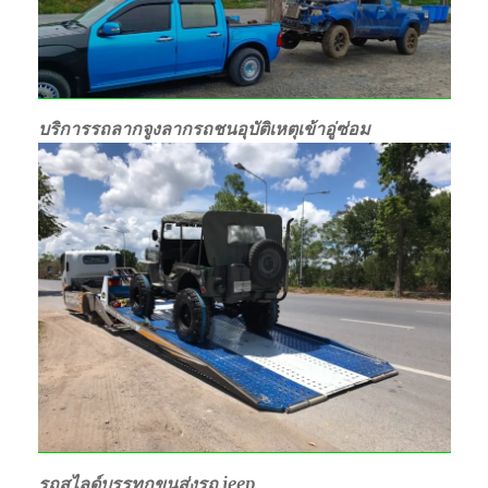
บริการรถลากจูงลากรถชนอุบัติเหตุเข้าอู่ซ่อม
รถสไลด์บรรทุกขนส่งรถ jeep