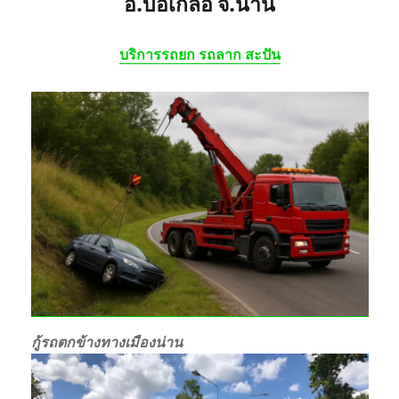
อ.บ่อเกลือ จ.น่าน
บริการรถยก รถลาก สะปัน
กู้รถตกข้างทางเมืองน่าน