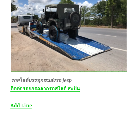
รถสไลด์บรรทุกขนส่งรถ jeep
ติดต่อ
รถยกรถลากรถสไลด์ สะปัน
Add Line