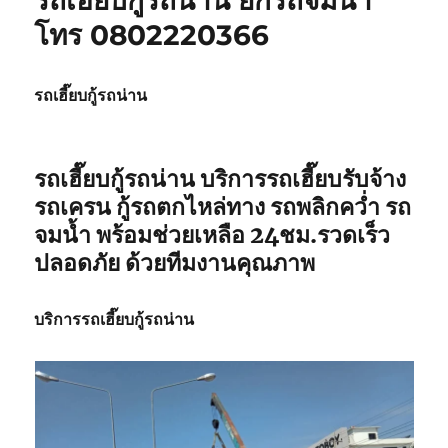
รถเฮี๊ยบกู้รถน่าน ยกรถจมน้ำ
รถ
โทร 0802220366
บรรทุก
คว่ำ
ติดต่อ
รถเฮี๊ยบกู้รถน่าน
ฉุกเฉิน
โทร
0802220
รถเฮี๊ยบกู้รถน่าน บริการรถเฮี๊ยบรับจ้าง
รถเครน กู้รถตกไหล่ทาง รถพลิกคว่ำ รถ
จมน้ำ พร้อมช่วยเหลือ 24ชม.รวดเร็ว
ปลอดภัย ด้วยทีมงานคุณภาพ
บริการรถเฮี๊ยบกู้รถน่าน