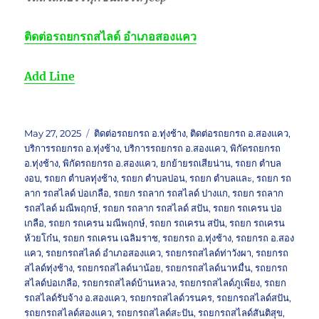
ติดต่อ
รถยกรถสไลด์ อำเภอสองแคว
Add Line
Posted
Tags
May 27, 2025
ติดต่อรถยกรถ อ.ทุ่งช้าง
,
ติดต่อรถยกรถ อ.สองแคว
,
on
บริการรถยกรถ อ.ทุ่งช้าง
,
บริการรถยกรถ อ.สองแคว
,
พิกัดรถยกรถ
อ.ทุ่งช้าง
,
พิกัดรถยกรถ อ.สองแคว
,
ยกย้ายรถเสียน่าน
,
รถยก ตำบล
งอบ
,
รถยก ตำบลทุ่งช้าง
,
รถยก ตำบลปอน
,
รถยก ตำบลและ
,
รถยก รถ
ลาก รถสไลด์ บ่อเกลือ
,
รถยก รถลาก รถสไลด์ ปางแก
,
รถยก รถลาก
รถสไลด์ มณีพฤกษ์
,
รถยก รถลาก รถสไลด์ สปัน
,
รถยก รถเครน บ่อ
เกลือ
,
รถยก รถเครน มณีพฤกษ์
,
รถยก รถเครน สปัน
,
รถยก รถเครน
ห้วยโก๋น
,
รถยก รถเครน เฉลิมราช
,
รถยกรถ อ.ทุ่งช้าง
,
รถยกรถ อ.สอง
แคว
,
รถยกรถสไลด์ อำเภอสองแคว
,
รถยกรถสไลด์ท่าวังผา
,
รถยกรถ
สไลด์ทุ่งช้าง
,
รถยกรถสไลด์นาน้อย
,
รถยกรถสไลด์นาหมื่น
,
รถยกรถ
สไลด์บ่อเกลือ
,
รถยกรถสไลด์บ้านหลวง
,
รถยกรถสไลด์ภูเพียง
,
รถยก
รถสไลด์รับจ้าง อ.สองแคว
,
รถยกรถสไลด์วรนคร
,
รถยกรถสไลด์สปัน
,
รถยกรถสไลด์สองแคว
,
รถยกรถสไลด์สะปัน
,
รถยกรถสไลด์สันติสุข
,