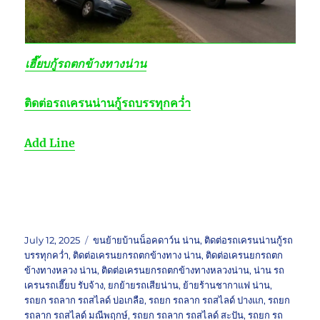
เฮี๊ยบกู้รถตกข้างทางน่าน
ติดต่อรถเครนน่านกู้รถบรรทุกคว่ำ
Add Line
Posted
Tags
July 12, 2025
ขนย้ายบ้านน็อคดาว์น น่าน
,
ติดต่อรถเครนน่านกู้รถ
on
บรรทุกคว่ำ
,
ติดต่อเครนยกรถตกข้างทาง น่าน
,
ติดต่อเครนยกรถตก
ข้างทางหลวง น่าน
,
ติดต่อเครนยกรถตกข้างทางหลวงน่าน
,
น่าน รถ
เครนรถเฮี๊ยบ รับจ้าง
,
ยกย้ายรถเสียน่าน
,
ย้ายร้านชากาแฟ น่าน
,
รถยก รถลาก รถสไลด์ บ่อเกลือ
,
รถยก รถลาก รถสไลด์ ปางแก
,
รถยก
รถลาก รถสไลด์ มณีพฤกษ์
,
รถยก รถลาก รถสไลด์ สะปัน
,
รถยก รถ