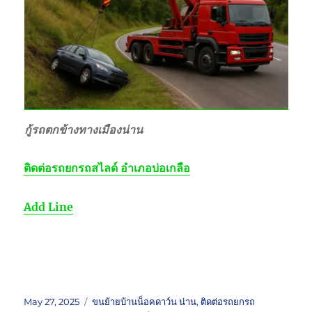
กู้รถตกข้างทางเมืองน่าน
ติดต่อ
รถยกรถสไลด์ อำเภอบ่อเกลือ
Add Line
Posted
Tags
May 27, 2025
ขนย้ายบ้านน็อคดาว์น น่าน
,
ติดต่อรถยกรถ