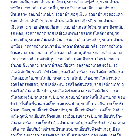
รถยกสะปัน
,
รถยกอำเภอท่าวังผา
,
รถยกอำเภอทุ่งช้าง
,
รถยกอำเภอ
นาน้อย
,
รถยกอำเภอนาหมื่น
,
รถยกอำเภอบ่อเกลือ
,
รถยกอำเภอ
บ้านหลวง
,
รถยกอำเภอปัว
,
รถยกอำเภอภูเพียง
,
รถยกอำเภอสองแคว
,
รถยกอำเภอสันติสุข
,
รถยกอำเภอเฉลิมพระเกียรติ
,
รถยกอำเภอ
เชียงกลาง
,
รถยกอำเภอเวียงสา
,
รถยกอำเภอแม่จริม
,
รถลากดึงรถสิบ
ล้อ 6ล้อ
,
รถลากสกาด รถสไลด์เฉลิมพระเกียรติรถสไลด์ทุ่งช้าง
,
รถ
ลากสะปัน
,
รถลากอำเภอท่าวังผา
,
รถลากอำเภอทุ่งช้าง
,
รถลากอำเภอ
นาน้อย
,
รถลากอำเภอนาหมื่น
,
รถลากอำเภอบ่อเกลือ
,
รถลากอำเภอ
บ้านหลวง
,
รถลากอำเภอปัว
,
รถลากอำเภอภูเพียง
,
รถลากอำเภอสอง
แคว
,
รถลากอำเภอสันติสุข
,
รถลากอำเภอเฉลิมพระเกียรติ
,
รถลาก
อำเภอเชียงกลาง
,
รถลากอำเภอเวียงสา
,
รถลากอำเภอแม่จริม
,
รถ
สไลด์ สะปัน
,
รถสไลด์ท่าวังผา
,
รถสไลด์นาน้อย
,
รถสไลด์นาหมื่น
,
รถ
สไลด์บ่อเกลือ
,
รถสไลด์บ้านหลวง
,
รถสไลด์ภูเพียง
,
รถสไลด์วรนคร
,
รถสไลด์สองแคว
,
รถสไลด์สะปัน
,
รถสไลด์สันติสุข
,
รถสไลด์อำเภอปัว
,
รถสไลด์อำเภอเมืองน่าน
,
รถสไลด์เชียงกลาง
,
รถสไลด์เวียงสา
,
รถ
สไลด์แม่จริม
,
รถเครน สะปัน
,
รถเครนยกย้ายรถในพื้นที่น่าน
,
รถเครน
รับจ้างในพื้นที่น่าน
,
รถเฮี๊ยบ รถเครน น่าน
,
รถเฮี๊ยบ สะปัน
,
รถเฮี๊ยบรับ
จ้างท่าวังผา
,
รถเฮี๊ยบรับจ้างทุ่งช้าง
,
รถเฮี๊ยบรับจ้างปัว
,
รถเฮี๊ยบรับจ้าง
มณีพฤกษ์
,
รถเฮี๊ยบรับจ้างสปัน
,
รถเฮี๊ยบรับจ้างสะปัน
,
รถเฮี๊ยบรับจ้าง
อำเภอนาน้อย
,
รถเฮี๊ยบรับจ้างอำเภอนาหมื่น
,
รถเฮี๊ยบรับจ้างอำเภอบ่อ
เกลือ
,
รถเฮี๊ยบรับจ้างอำเภอบ้านหลวง
,
รถเฮี๊ยบรับจ้างอำเภอภูเพียง
,
รถเฮี๊ยบรับจ้างอำเภอสองแคว
,
รถเฮี๊ยบรับจ้างอำเภอสันติสุข
,
รถเฮี๊ย