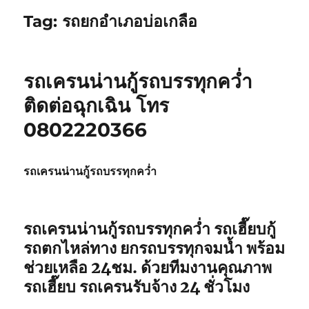
Tag:
รถยกอำเภอบ่อเกลือ
รถเครนน่านกู้รถบรรทุกคว่ำ
ติดต่อฉุกเฉิน โทร
0802220366
รถเครนน่านกู้รถบรรทุกคว่ำ
รถเครนน่านกู้รถบรรทุกคว่ำ
รถเฮี๊ยบกู้
รถตกไหล่ทาง ยกรถบรรทุกจมน้ำ พร้อม
ช่วยเหลือ 24ชม. ด้วยทีมงานคุณภาพ
รถเฮี๊ยบ รถเครนรับจ้าง 24 ชั่วโมง