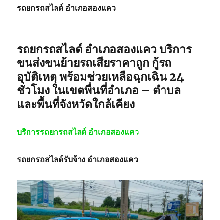
โทร
รถยกรถสไลด์ อำเภอสองแคว
0802220366
รถยกรถสไลด์ อำเภอสองแคว บริการ
ขนส่งขนย้ายรถเสียราคาถูก กู้รถ
อุบัติเหตุ พร้อมช่วยเหลือฉุกเฉิน 24
ชั่วโมง ในเขตพื่นที่อำเภอ – ตำบล
และพื้นที่จังหวัดใกล้เคียง
บริการรถยกรถสไลด์ อำเภอสองแคว
รถยกรถสไลด์รับจ้าง
อำเภอสองแคว