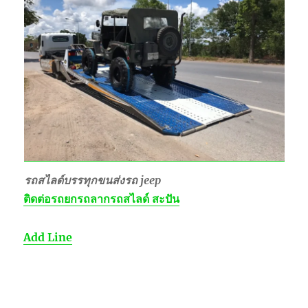
รถสไลด์บรรทุกขนส่งรถ jeep
ติดต่อ
รถยกรถลากรถสไลด์ สะปัน
Add Line