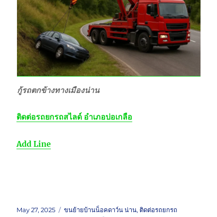
กู้รถตกข้างทางเมืองน่าน
ติดต่อ
รถยกรถสไลด์ อำเภอบ่อเกลือ
Add Line
Posted
Tags
May 27, 2025
ขนย้ายบ้านน็อคดาว์น น่าน
,
ติดต่อรถยกรถ