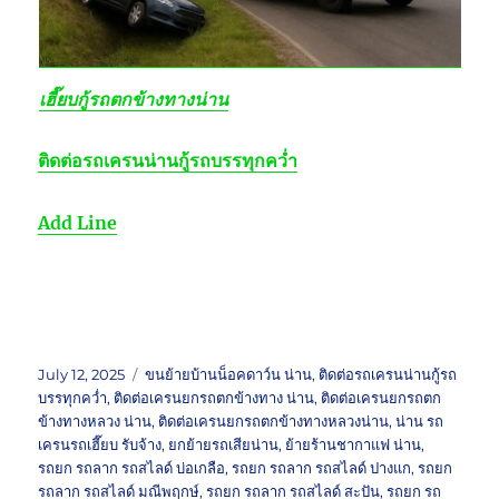
เฮี๊ยบกู้รถตกข้างทางน่าน
ติดต่อรถเครนน่านกู้รถบรรทุกคว่ำ
Add Line
Posted
Tags
July 12, 2025
ขนย้ายบ้านน็อคดาว์น น่าน
,
ติดต่อรถเครนน่านกู้รถ
on
บรรทุกคว่ำ
,
ติดต่อเครนยกรถตกข้างทาง น่าน
,
ติดต่อเครนยกรถตก
ข้างทางหลวง น่าน
,
ติดต่อเครนยกรถตกข้างทางหลวงน่าน
,
น่าน รถ
เครนรถเฮี๊ยบ รับจ้าง
,
ยกย้ายรถเสียน่าน
,
ย้ายร้านชากาแฟ น่าน
,
รถยก รถลาก รถสไลด์ บ่อเกลือ
,
รถยก รถลาก รถสไลด์ ปางแก
,
รถยก
รถลาก รถสไลด์ มณีพฤกษ์
,
รถยก รถลาก รถสไลด์ สะปัน
,
รถยก รถ