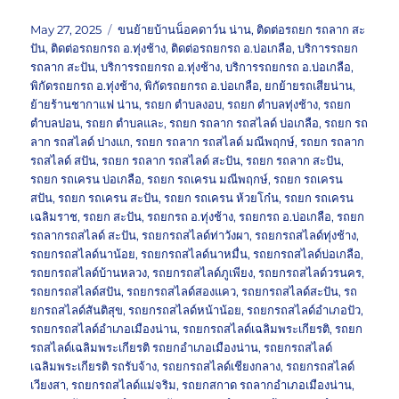
Posted
Tags
May 27, 2025
ขนย้ายบ้านน็อคดาว์น น่าน
,
ติดต่อรถยก รถลาก สะ
on
ปัน
,
ติดต่อรถยกรถ อ.ทุ่งช้าง
,
ติดต่อรถยกรถ อ.บ่อเกลือ
,
บริการรถยก
รถลาก สะปัน
,
บริการรถยกรถ อ.ทุ่งช้าง
,
บริการรถยกรถ อ.บ่อเกลือ
,
พิกัดรถยกรถ อ.ทุ่งช้าง
,
พิกัดรถยกรถ อ.บ่อเกลือ
,
ยกย้ายรถเสียน่าน
,
ย้ายร้านชากาแฟ น่าน
,
รถยก ตำบลงอบ
,
รถยก ตำบลทุ่งช้าง
,
รถยก
ตำบลปอน
,
รถยก ตำบลและ
,
รถยก รถลาก รถสไลด์ บ่อเกลือ
,
รถยก รถ
ลาก รถสไลด์ ปางแก
,
รถยก รถลาก รถสไลด์ มณีพฤกษ์
,
รถยก รถลาก
รถสไลด์ สปัน
,
รถยก รถลาก รถสไลด์ สะปัน
,
รถยก รถลาก สะปัน
,
รถยก รถเครน บ่อเกลือ
,
รถยก รถเครน มณีพฤกษ์
,
รถยก รถเครน
สปัน
,
รถยก รถเครน สะปัน
,
รถยก รถเครน ห้วยโก๋น
,
รถยก รถเครน
เฉลิมราช
,
รถยก สะปัน
,
รถยกรถ อ.ทุ่งช้าง
,
รถยกรถ อ.บ่อเกลือ
,
รถยก
รถลากรถสไลด์ สะปัน
,
รถยกรถสไลด์ท่าวังผา
,
รถยกรถสไลด์ทุ่งช้าง
,
รถยกรถสไลด์นาน้อย
,
รถยกรถสไลด์นาหมื่น
,
รถยกรถสไลด์บ่อเกลือ
,
รถยกรถสไลด์บ้านหลวง
,
รถยกรถสไลด์ภูเพียง
,
รถยกรถสไลด์วรนคร
,
รถยกรถสไลด์สปัน
,
รถยกรถสไลด์สองแคว
,
รถยกรถสไลด์สะปัน
,
รถ
ยกรถสไลด์สันติสุข
,
รถยกรถสไลด์หน้าน้อย
,
รถยกรถสไลด์อำเภอปัว
,
รถยกรถสไลด์อำเภอเมืองน่าน
,
รถยกรถสไลด์เฉลิมพระเกียรติ
,
รถยก
รถสไลด์เฉลิมพระเกียรติ รถยกอำเภอเมืองน่าน
,
รถยกรถสไลด์
เฉลิมพระเกียรติ รถรับจ้าง
,
รถยกรถสไลด์เชียงกลาง
,
รถยกรถสไลด์
เวียงสา
,
รถยกรถสไลด์แม่จริม
,
รถยกสกาด รถลากอำเภอเมืองน่าน
,