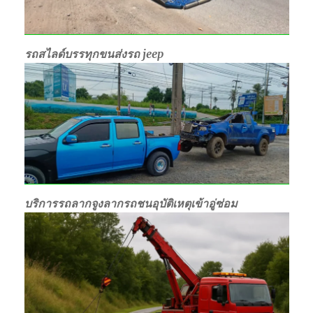
รถสไลด์บรรทุกขนส่งรถ jeep
บริการรถลากจูงลากรถชนอุบัติเหตุเข้าอู่ซ่อม