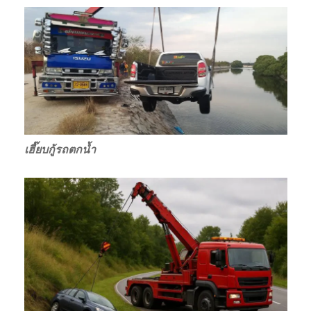
เฮี๊ยบกู้รถตกน้ำ