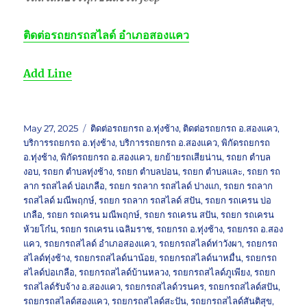
ติดต่อ
รถยกรถสไลด์ อำเภอสองแคว
Add Line
Posted
Tags
May 27, 2025
ติดต่อรถยกรถ อ.ทุ่งช้าง
,
ติดต่อรถยกรถ อ.สองแคว
,
on
บริการรถยกรถ อ.ทุ่งช้าง
,
บริการรถยกรถ อ.สองแคว
,
พิกัดรถยกรถ
อ.ทุ่งช้าง
,
พิกัดรถยกรถ อ.สองแคว
,
ยกย้ายรถเสียน่าน
,
รถยก ตำบล
งอบ
,
รถยก ตำบลทุ่งช้าง
,
รถยก ตำบลปอน
,
รถยก ตำบลและ
,
รถยก รถ
ลาก รถสไลด์ บ่อเกลือ
,
รถยก รถลาก รถสไลด์ ปางแก
,
รถยก รถลาก
รถสไลด์ มณีพฤกษ์
,
รถยก รถลาก รถสไลด์ สปัน
,
รถยก รถเครน บ่อ
เกลือ
,
รถยก รถเครน มณีพฤกษ์
,
รถยก รถเครน สปัน
,
รถยก รถเครน
ห้วยโก๋น
,
รถยก รถเครน เฉลิมราช
,
รถยกรถ อ.ทุ่งช้าง
,
รถยกรถ อ.สอง
แคว
,
รถยกรถสไลด์ อำเภอสองแคว
,
รถยกรถสไลด์ท่าวังผา
,
รถยกรถ
สไลด์ทุ่งช้าง
,
รถยกรถสไลด์นาน้อย
,
รถยกรถสไลด์นาหมื่น
,
รถยกรถ
สไลด์บ่อเกลือ
,
รถยกรถสไลด์บ้านหลวง
,
รถยกรถสไลด์ภูเพียง
,
รถยก
รถสไลด์รับจ้าง อ.สองแคว
,
รถยกรถสไลด์วรนคร
,
รถยกรถสไลด์สปัน
,
รถยกรถสไลด์สองแคว
,
รถยกรถสไลด์สะปัน
,
รถยกรถสไลด์สันติสุข
,