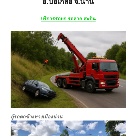
อ.บ่อเกลือ จ.น่าน
บริการรถยก รถลาก สะปัน
กู้รถตกข้างทางเมืองน่าน