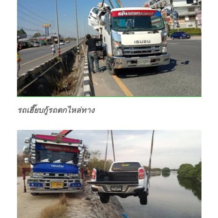
รถเฮี๊ยบกู้รถตกไหล่ทาง