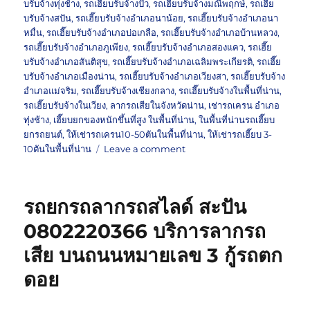
บรับจ้างทุ่งช้าง
,
รถเฮี๊ยบรับจ้างปัว
,
รถเฮี๊ยบรับจ้างมณีพฤกษ์
,
รถเฮี๊ย
บรับจ้างสปัน
,
รถเฮี๊ยบรับจ้างอำเภอนาน้อย
,
รถเฮี๊ยบรับจ้างอำเภอนา
หมื่น
,
รถเฮี๊ยบรับจ้างอำเภอบ่อเกลือ
,
รถเฮี๊ยบรับจ้างอำเภอบ้านหลวง
,
รถเฮี๊ยบรับจ้างอำเภอภูเพียง
,
รถเฮี๊ยบรับจ้างอำเภอสองแคว
,
รถเฮี๊ย
บรับจ้างอำเภอสันติสุข
,
รถเฮี๊ยบรับจ้างอำเภอเฉลิมพระเกียรติ
,
รถเฮี๊ย
บรับจ้างอำเภอเมืองน่าน
,
รถเฮี๊ยบรับจ้างอำเภอเวียงสา
,
รถเฮี๊ยบรับจ้าง
อำเภอแม่จริม
,
รถเฮี๊ยบรับจ้างเชียงกลาง
,
รถเฮี๊ยบรับจ้างในพื้นที่น่าน
,
รถเฮี๊ยบรับจ้างในเวียง
,
ลากรถเสียในจังหวัดน่าน
,
เช่ารถเครน อำเภอ
ทุ่งช้าง
,
เฮี๊ยบยกของหนักขึ้นที่สูง ในพื้นที่น่าน
,
ในพื้นที่น่านรถเฮี๊ยบ
ยกรถยนต์
,
ให้เช่ารถเครน10-50ตันในพื้นที่น่าน
,
ให้เช่ารถเฮี๊ยบ 3-
on
10ตันในพื้นที่น่าน
Leave a comment
รถ
ยก
รถ
รถยกรถลากรถสไลด์ สะปัน
สไลด์
อำเภอ
0802220366 บริการลากรถ
สอง
เสีย บนถนนหมายเลข 3 กู้รถตก
แคว
0802220366
ดอย
บริการ
ขนส่ง
ขน