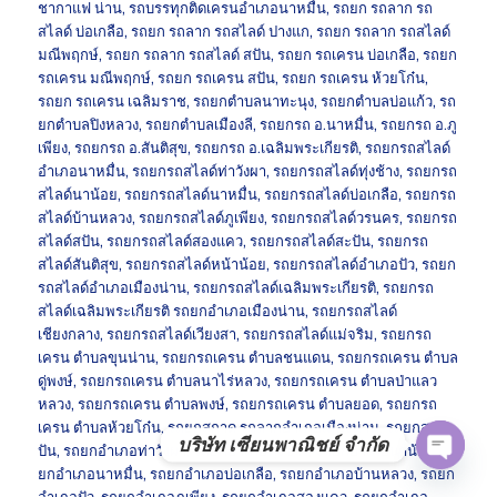
ชากาแฟ น่าน
,
รถบรรทุกติดเครนอำเภอนาหมื่น
,
รถยก รถลาก รถ
สไลด์ บ่อเกลือ
,
รถยก รถลาก รถสไลด์ ปางแก
,
รถยก รถลาก รถสไลด์
มณีพฤกษ์
,
รถยก รถลาก รถสไลด์ สปัน
,
รถยก รถเครน บ่อเกลือ
,
รถยก
รถเครน มณีพฤกษ์
,
รถยก รถเครน สปัน
,
รถยก รถเครน ห้วยโก๋น
,
รถยก รถเครน เฉลิมราช
,
รถยกตำบลนาทะนุง
,
รถยกตำบลบ่อแก้ว
,
รถ
ยกตำบลปิงหลวง
,
รถยกตำบลเมืองลี
,
รถยกรถ อ.นาหมื่น
,
รถยกรถ อ.ภู
เพียง
,
รถยกรถ อ.สันติสุข
,
รถยกรถ อ.เฉลิมพระเกียรติ
,
รถยกรถสไลด์
อำเภอนาหมื่น
,
รถยกรถสไลด์ท่าวังผา
,
รถยกรถสไลด์ทุ่งช้าง
,
รถยกรถ
สไลด์นาน้อย
,
รถยกรถสไลด์นาหมื่น
,
รถยกรถสไลด์บ่อเกลือ
,
รถยกรถ
สไลด์บ้านหลวง
,
รถยกรถสไลด์ภูเพียง
,
รถยกรถสไลด์วรนคร
,
รถยกรถ
สไลด์สปัน
,
รถยกรถสไลด์สองแคว
,
รถยกรถสไลด์สะปัน
,
รถยกรถ
สไลด์สันติสุข
,
รถยกรถสไลด์หน้าน้อย
,
รถยกรถสไลด์อำเภอปัว
,
รถยก
รถสไลด์อำเภอเมืองน่าน
,
รถยกรถสไลด์เฉลิมพระเกียรติ
,
รถยกรถ
สไลด์เฉลิมพระเกียรติ รถยกอำเภอเมืองน่าน
,
รถยกรถสไลด์
เชียงกลาง
,
รถยกรถสไลด์เวียงสา
,
รถยกรถสไลด์แม่จริม
,
รถยกรถ
เครน ตำบลขุนน่าน
,
รถยกรถเครน ตำบลชนแดน
,
รถยกรถเครน ตำบล
ดู่พงษ์
,
รถยกรถเครน ตำบลนาไร่หลวง
,
รถยกรถเครน ตำบลป่าแลว
หลวง
,
รถยกรถเครน ตำบลพงษ์
,
รถยกรถเครน ตำบลยอด
,
รถยกรถ
เครน ตำบลห้วยโก๋น
,
รถยกสกาด รถลากอำเภอเมืองน่าน
,
รถยกสะ
บริษัท เซียนพาณิชย์ จำกัด
ปัน
,
รถยกอำเภอท่าวังผา
,
รถยกอำเภอทุ่งช้าง
,
รถยกอำเภอนาน้อย
,
รถ
ยกอำเภอนาหมื่น
,
รถยกอำเภอบ่อเกลือ
,
รถยกอำเภอบ้านหลวง
,
รถยก
OPE
CHAT
อำเภอปัว
,
รถยกอำเภอภูเพียง
,
รถยกอำเภอสองแคว
,
รถยกอำเภอ