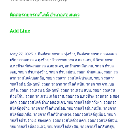
ติดต่อ
รถยกรถสไลด์ อำเภอสองแคว
Add Line
Posted
Tags
May 27, 2025
ติดต่อรถยกรถ อ.ทุ่งช้าง
,
ติดต่อรถยกรถ อ.สองแคว
,
on
บริการรถยกรถ อ.ทุ่งช้าง
,
บริการรถยกรถ อ.สองแคว
,
พิกัดรถยกรถ
อ.ทุ่งช้าง
,
พิกัดรถยกรถ อ.สองแคว
,
ยกย้ายรถเสียน่าน
,
รถยก ตำบล
งอบ
,
รถยก ตำบลทุ่งช้าง
,
รถยก ตำบลปอน
,
รถยก ตำบลและ
,
รถยก รถ
ลาก รถสไลด์ บ่อเกลือ
,
รถยก รถลาก รถสไลด์ ปางแก
,
รถยก รถลาก
รถสไลด์ มณีพฤกษ์
,
รถยก รถลาก รถสไลด์ สปัน
,
รถยก รถเครน บ่อ
เกลือ
,
รถยก รถเครน มณีพฤกษ์
,
รถยก รถเครน สปัน
,
รถยก รถเครน
ห้วยโก๋น
,
รถยก รถเครน เฉลิมราช
,
รถยกรถ อ.ทุ่งช้าง
,
รถยกรถ อ.สอง
แคว
,
รถยกรถสไลด์ อำเภอสองแคว
,
รถยกรถสไลด์ท่าวังผา
,
รถยกรถ
สไลด์ทุ่งช้าง
,
รถยกรถสไลด์นาน้อย
,
รถยกรถสไลด์นาหมื่น
,
รถยกรถ
สไลด์บ่อเกลือ
,
รถยกรถสไลด์บ้านหลวง
,
รถยกรถสไลด์ภูเพียง
,
รถยก
รถสไลด์รับจ้าง อ.สองแคว
,
รถยกรถสไลด์วรนคร
,
รถยกรถสไลด์สปัน
,
รถยกรถสไลด์สองแคว
,
รถยกรถสไลด์สะปัน
,
รถยกรถสไลด์สันติสุข
,