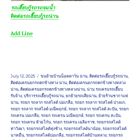
รถเฮี๊ยบกู้รถรถจมน้ำ
ติดต่อ
รถเฮี๊ยบกู้รถน่าน
Add Line
Posted
Tags
July 12, 2025
ขนย้ายบ้านน็อคดาว์น น่าน
,
ติดต่อรถเฮี๊ยบกู้รถน่าน
,
on
ติดต่อเครนยกรถตกข้างทาง น่าน
,
ติดต่อเครนยกรถตกข้างทางหลวง
น่าน
,
ติดต่อเครนยกรถตกข้างทางหลวงน่าน
,
น่าน รถเครนรถเฮี๊ยบ
รับจ้าง
,
บริการรถเฮี๊ยบกู้รถน่าน
,
ยกย้ายรถเสียน่าน
,
ย้ายร้านชากาแฟ
น่าน
,
รถยก รถลาก รถสไลด์ บ่อเกลือ
,
รถยก รถลาก รถสไลด์ ปางแก
,
รถยก รถลาก รถสไลด์ มณีพฤกษ์
,
รถยก รถลาก รถสไลด์ สะปัน
,
รถยก
รถเครน บ่อเกลือ
,
รถยก รถเครน มณีพฤกษ์
,
รถยก รถเครน สะปัน
,
รถยก รถเครน ห้วยโก๋น
,
รถยก รถเครน เฉลิมราช
,
รถยกรถสไลด์
ท่าวังผา
,
รถยกรถสไลด์ทุ่งช้าง
,
รถยกรถสไลด์นาน้อย
,
รถยกรถสไลด์
นาหมื่น
,
รถยกรถสไลด์บ่อเกลือ
,
รถยกรถสไลด์บ้านหลวง
,
รถยกรถ