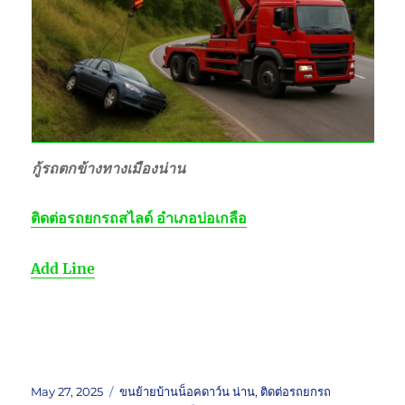
กู้รถตกข้างทางเมืองน่าน
ติดต่อ
รถยกรถสไลด์ อำเภอบ่อเกลือ
Add Line
Posted
Tags
May 27, 2025
ขนย้ายบ้านน็อคดาว์น น่าน
,
ติดต่อรถยกรถ