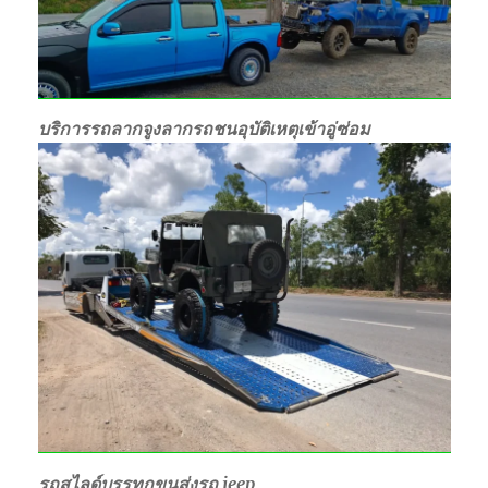
บริการรถลากจูงลากรถชนอุบัติเหตุเข้าอู่ซ่อม
รถสไลด์บรรทุกขนส่งรถ jeep