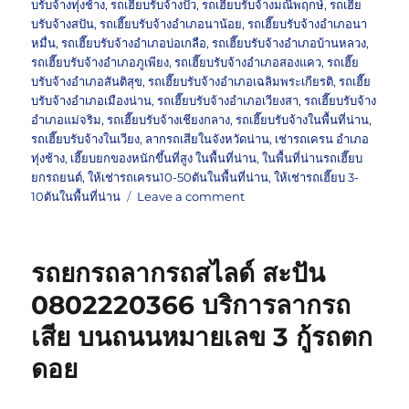
บรับจ้างทุ่งช้าง
,
รถเฮี๊ยบรับจ้างปัว
,
รถเฮี๊ยบรับจ้างมณีพฤกษ์
,
รถเฮี๊ย
บรับจ้างสปัน
,
รถเฮี๊ยบรับจ้างอำเภอนาน้อย
,
รถเฮี๊ยบรับจ้างอำเภอนา
หมื่น
,
รถเฮี๊ยบรับจ้างอำเภอบ่อเกลือ
,
รถเฮี๊ยบรับจ้างอำเภอบ้านหลวง
,
รถเฮี๊ยบรับจ้างอำเภอภูเพียง
,
รถเฮี๊ยบรับจ้างอำเภอสองแคว
,
รถเฮี๊ย
บรับจ้างอำเภอสันติสุข
,
รถเฮี๊ยบรับจ้างอำเภอเฉลิมพระเกียรติ
,
รถเฮี๊ย
บรับจ้างอำเภอเมืองน่าน
,
รถเฮี๊ยบรับจ้างอำเภอเวียงสา
,
รถเฮี๊ยบรับจ้าง
อำเภอแม่จริม
,
รถเฮี๊ยบรับจ้างเชียงกลาง
,
รถเฮี๊ยบรับจ้างในพื้นที่น่าน
,
รถเฮี๊ยบรับจ้างในเวียง
,
ลากรถเสียในจังหวัดน่าน
,
เช่ารถเครน อำเภอ
ทุ่งช้าง
,
เฮี๊ยบยกของหนักขึ้นที่สูง ในพื้นที่น่าน
,
ในพื้นที่น่านรถเฮี๊ยบ
ยกรถยนต์
,
ให้เช่ารถเครน10-50ตันในพื้นที่น่าน
,
ให้เช่ารถเฮี๊ยบ 3-
on
10ตันในพื้นที่น่าน
Leave a comment
รถ
ยก
รถ
รถยกรถลากรถสไลด์ สะปัน
สไลด์
อำเภอ
0802220366 บริการลากรถ
สอง
เสีย บนถนนหมายเลข 3 กู้รถตก
แคว
0802220366
ดอย
บริการ
ขนส่ง
ขน