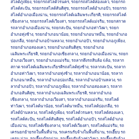
สไลด์ภูเพียง
,
รถยกรถสไลด์วรนคร
,
รถยกรถสไลด์สองแคว
,
รถยกรถ
สไลด์สะปัน
,
รถยกรถสไลด์สันติสุข
,
รถยกรถสไลด์อำเภอปัว
,
รถยกรถ
สไลด์อำเภอเมืองน่าน
,
รถยกรถสไลด์เฉลิมพระเกียรติ
,
รถยกรถสไลด์
เชียงกลาง
,
รถยกรถสไลด์เวียงสา
,
รถยกรถสไลด์แม่จริม
,
รถยกสกาด
รถลากอำเภอเมืองน่าน
,
รถยกสะปัน
,
รถยกอำเภอท่าวังผา
,
รถยก
อำเภอทุ่งช้าง
,
รถยกอำเภอนาน้อย
,
รถยกอำเภอนาหมื่น
,
รถยกอำเภอ
บ่อเกลือ
,
รถยกอำเภอบ้านหลวง
,
รถยกอำเภอปัว
,
รถยกอำเภอภูเพียง
,
รถยกอำเภอสองแคว
,
รถยกอำเภอสันติสุข
,
รถยกอำเภอ
เฉลิมพระเกียรติ
,
รถยกอำเภอเชียงกลาง
,
รถยกอำเภอเมืองน่าน
,
รถยก
อำเภอเวียงสา
,
รถยกอำเภอแม่จริม
,
รถลากดึงรถสิบล้อ 6ล้อ
,
รถลาก
สกาด รถสไลด์เฉลิมพระเกียรติรถสไลด์ทุ่งช้าง
,
รถลากสะปัน
,
รถลาก
อำเภอท่าวังผา
,
รถลากอำเภอทุ่งช้าง
,
รถลากอำเภอนาน้อย
,
รถลาก
อำเภอนาหมื่น
,
รถลากอำเภอบ่อเกลือ
,
รถลากอำเภอบ้านหลวง
,
รถ
ลากอำเภอปัว
,
รถลากอำเภอภูเพียง
,
รถลากอำเภอสองแคว
,
รถลาก
อำเภอสันติสุข
,
รถลากอำเภอเฉลิมพระเกียรติ
,
รถลากอำเภอ
เชียงกลาง
,
รถลากอำเภอเวียงสา
,
รถลากอำเภอแม่จริม
,
รถสไลด์
ท่าวังผา
,
รถสไลด์นาน้อย
,
รถสไลด์นาหมื่น
,
รถสไลด์บ่อเกลือ
,
รถ
สไลด์บ้านหลวง
,
รถสไลด์ภูเพียง
,
รถสไลด์วรนคร
,
รถสไลด์สองแคว
,
รถสไลด์สะปัน
,
รถสไลด์สันติสุข
,
รถสไลด์อำเภอปัว
,
รถสไลด์อำเภอ
เมืองน่าน
,
รถสไลด์เชียงกลาง
,
รถสไลด์เวียงสา
,
รถสไลด์แม่จริม
,
รถ
เครนยกย้ายรถในพื้นที่น่าน
,
รถเครนรับจ้างในพื้นที่น่าน
,
รถเฮี๊ยบ รถ
เครน น่าน
,
รถเฮี๊ยบกู้รถน่าน
,
รถเฮี๊ยบรับจ้างท่าวังผา
,
รถเฮี๊ยบรับจ้าง