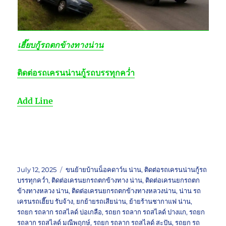
เฮี๊ยบกู้รถตกข้างทางน่าน
ติดต่อรถเครนน่านกู้รถบรรทุกคว่ำ
Add Line
Posted
Tags
July 12, 2025
ขนย้ายบ้านน็อคดาว์น น่าน
,
ติดต่อรถเครนน่านกู้รถ
on
บรรทุกคว่ำ
,
ติดต่อเครนยกรถตกข้างทาง น่าน
,
ติดต่อเครนยกรถตก
ข้างทางหลวง น่าน
,
ติดต่อเครนยกรถตกข้างทางหลวงน่าน
,
น่าน รถ
เครนรถเฮี๊ยบ รับจ้าง
,
ยกย้ายรถเสียน่าน
,
ย้ายร้านชากาแฟ น่าน
,
รถยก รถลาก รถสไลด์ บ่อเกลือ
,
รถยก รถลาก รถสไลด์ ปางแก
,
รถยก
รถลาก รถสไลด์ มณีพฤกษ์
,
รถยก รถลาก รถสไลด์ สะปัน
,
รถยก รถ