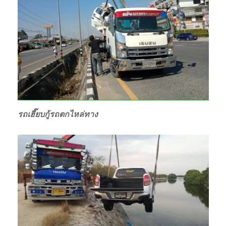
รถเฮี๊ยบกู้รถตกไหล่ทาง