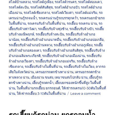
สไลด์บ้านหลวง
,
รถสไลด์ภูเพียง
,
รถสไลด์วรนคร
,
รถสไลด์สองแคว
,
รถสไลด์สะปัน
,
รถสไลด์สันติสุข
,
รถสไลด์อำเภอปัว
,
รถสไลด์อำเภอ
เมืองน่าน
,
รถสไลด์เชียงกลาง
,
รถสไลด์เวียงสา
,
รถสไลด์แม่จริม
,
รถ
เครนน่านกู้รถจมน้ำ
,
รถเครนน่านกู้รถบรรทุกคว่ำ
,
รถเครนยกย้ายรถ
ในพื้นที่น่าน
,
รถเครนรับจ้างในพื้นที่น่าน
,
รถเฮี๊ยบ รถเครน น่าน
,
รถ
เฮี๊ยบรับจ้างท่าวังผา
,
รถเฮี๊ยบรับจ้างทุ่งช้าง
,
รถเฮี๊ยบรับจ้างปัว
,
รถเฮี๊ย
บรับจ้างมณีพฤกษ์
,
รถเฮี๊ยบรับจ้างสะปัน
,
รถเฮี๊ยบรับจ้างอำเภอ
นาน้อย
,
รถเฮี๊ยบรับจ้างอำเภอนาหมื่น
,
รถเฮี๊ยบรับจ้างอำเภอบ่อเกลือ
,
รถเฮี๊ยบรับจ้างอำเภอบ้านหลวง
,
รถเฮี๊ยบรับจ้างอำเภอภูเพียง
,
รถเฮี๊ย
บรับจ้างอำเภอสองแคว
,
รถเฮี๊ยบรับจ้างอำเภอสันติสุข
,
รถเฮี๊ยบรับจ้าง
อำเภอเฉลิมพระเกียรติ
,
รถเฮี๊ยบรับจ้างอำเภอเมืองน่าน
,
รถเฮี๊ยบรับ
จ้างอำเภอเวียงสา
,
รถเฮี๊ยบรับจ้างอำเภอแม่จริม
,
รถเฮี๊ยบรับจ้าง
เชียงกลาง
,
รถเฮี๊ยบรับจ้างในพื้นที่น่าน
,
รถเฮี๊ยบรับจ้างในเวียง
,
ลากรถ
เสียในจังหวัดน่าน
,
เครนยกรถตกข้างทาง น่าน
,
เครนยกรถตกข้าง
ทางหลวง น่าน
,
เมืองน่าน ขนส่ง
,
เหมาขนส่งไปกลับ น่าน
,
เฮี๊ยบกู้รถ
ตกข้างทางน่าน
,
เฮี๊ยบกู้รถตกน้ำ
,
เฮี๊ยบยกของหนักขึ้นที่สูง ในพื้นที่
น่าน
,
ในพื้นที่น่านรถเฮี๊ยบ ยกรถยนต์
,
ให้เช่ารถเครน10-50ตันในพื้นที่
on
น่าน
,
ให้เช่ารถเฮี๊ยบ 3-10ตันในพื้นที่น่าน
Leave a comment
รถ
เครน
น่าน
กู้