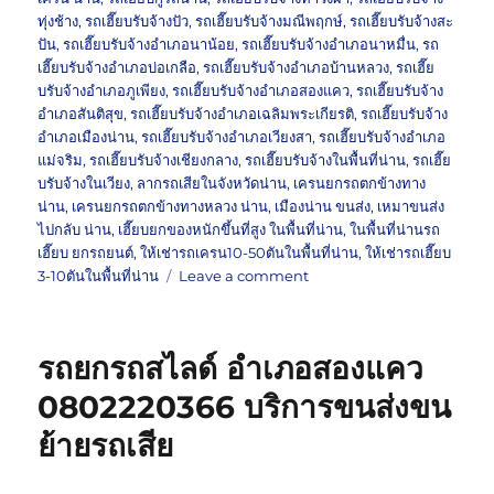
ทุ่งช้าง
,
รถเฮี๊ยบรับจ้างปัว
,
รถเฮี๊ยบรับจ้างมณีพฤกษ์
,
รถเฮี๊ยบรับจ้างสะ
ปัน
,
รถเฮี๊ยบรับจ้างอำเภอนาน้อย
,
รถเฮี๊ยบรับจ้างอำเภอนาหมื่น
,
รถ
เฮี๊ยบรับจ้างอำเภอบ่อเกลือ
,
รถเฮี๊ยบรับจ้างอำเภอบ้านหลวง
,
รถเฮี๊ย
บรับจ้างอำเภอภูเพียง
,
รถเฮี๊ยบรับจ้างอำเภอสองแคว
,
รถเฮี๊ยบรับจ้าง
อำเภอสันติสุข
,
รถเฮี๊ยบรับจ้างอำเภอเฉลิมพระเกียรติ
,
รถเฮี๊ยบรับจ้าง
อำเภอเมืองน่าน
,
รถเฮี๊ยบรับจ้างอำเภอเวียงสา
,
รถเฮี๊ยบรับจ้างอำเภอ
แม่จริม
,
รถเฮี๊ยบรับจ้างเชียงกลาง
,
รถเฮี๊ยบรับจ้างในพื้นที่น่าน
,
รถเฮี๊ย
บรับจ้างในเวียง
,
ลากรถเสียในจังหวัดน่าน
,
เครนยกรถตกข้างทาง
น่าน
,
เครนยกรถตกข้างทางหลวง น่าน
,
เมืองน่าน ขนส่ง
,
เหมาขนส่ง
ไปกลับ น่าน
,
เฮี๊ยบยกของหนักขึ้นที่สูง ในพื้นที่น่าน
,
ในพื้นที่น่านรถ
เฮี๊ยบ ยกรถยนต์
,
ให้เช่ารถเครน10-50ตันในพื้นที่น่าน
,
ให้เช่ารถเฮี๊ยบ
on
3-10ตันในพื้นที่น่าน
Leave a comment
รถ
เฮี๊ย
บกู้
รถยกรถสไลด์ อำเภอสองแคว
รถ
น่าน
0802220366 บริการขนส่งขน
ยก
ย้ายรถเสีย
รถ
จม
น้ำ