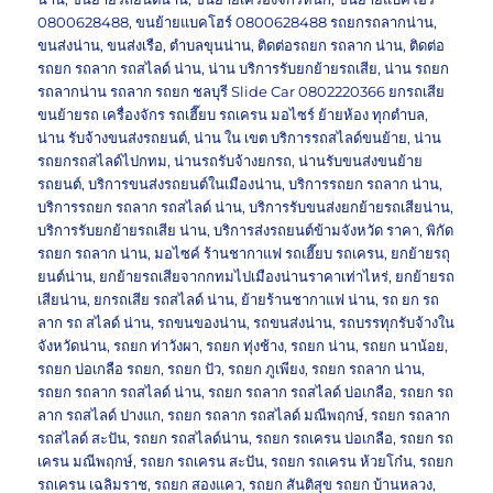
0800628488
,
ขนย้ายแบคโฮร์ 0800628488 รถยกรถลากน่าน
,
ขนส่งน่าน
,
ขนส่งเรือ
,
ตำบลขุนน่าน
,
ติดต่อรถยก รถลาก น่าน
,
ติดต่อ
รถยก รถลาก รถสไลด์ น่าน
,
น่าน บริการรับยกย้ายรถเสีย
,
น่าน รถยก
รถลากน่าน รถลาก รถยก ชลบุรี Slide Car 0802220366 ยกรถเสีย
ขนย้ายรถ เครื่องจักร รถเฮี๊ยบ รถเครน มอไซร์ ย้ายห้อง ทุกตำบล
,
น่าน รับจ้างขนส่งรถยนต์
,
น่าน ใน เขต บริการรถสไลด์ขนย้าย
,
น่าน
รถยกรถสไลด์ไปกทม
,
น่านรถรับจ้างยกรถ
,
น่านรับขนส่งขนย้าย
รถยนต์
,
บริการขนส่งรถยนต์ในเมืองน่าน
,
บริการรถยก รถลาก น่าน
,
บริการรถยก รถลาก รถสไลด์ น่าน
,
บริการรับขนส่งยกย้ายรถเสียน่าน
,
บริการรับยกย้ายรถเสีย น่าน
,
บริการส่งรถยนต์ข้ามจังหวัด ราคา
,
พิกัด
รถยก รถลาก น่าน
,
มอไซค์ ร้านชากาแฟ รถเฮี๊ยบ รถเครน
,
ยกย้ายรถุ
ยนต์น่าน
,
ยกย้ายรถเสียจากกทมไปเมืองน่านราคาเท่าไหร่
,
ยกย้ายรถ
เสียน่าน
,
ยกรถเสีย รถสไลด์ น่าน
,
ย้ายร้านชากาแฟ น่าน
,
รถ ยก รถ
ลาก รถ สไลด์ น่าน
,
รถขนของน่าน
,
รถขนส่งน่าน
,
รถบรรทุกรับจ้างใน
จังหวัดน่าน
,
รถยก ท่าวังผา
,
รถยก ทุ่งช้าง
,
รถยก น่าน
,
รถยก นาน้อย
,
รถยก บ่อเกลือ รถยก
,
รถยก ปัว
,
รถยก ภูเพียง
,
รถยก รถลาก น่าน
,
รถยก รถลาก รถสไลด์ น่าน
,
รถยก รถลาก รถสไลด์ บ่อเกลือ
,
รถยก รถ
ลาก รถสไลด์ ปางแก
,
รถยก รถลาก รถสไลด์ มณีพฤกษ์
,
รถยก รถลาก
รถสไลด์ สะปัน
,
รถยก รถสไลด์น่าน
,
รถยก รถเครน บ่อเกลือ
,
รถยก รถ
เครน มณีพฤกษ์
,
รถยก รถเครน สะปัน
,
รถยก รถเครน ห้วยโก๋น
,
รถยก
รถเครน เฉลิมราช
,
รถยก สองแคว
,
รถยก สันติสุข รถยก บ้านหลวง
,