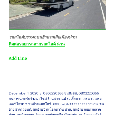
รถสไลด์บรรทุกขนย้ายรถเสียเมืองน่าน
ติดต่อ
รถยกรถลากรถสไลด์ น่าน
Add Line
Posted
Tags
December 1, 2020
0802220366 ขนส่งขน
,
0802220366
on
ขนส่งขน รถรับจ้าง มอไซค์ ร้านชากาแฟ รถเฮี๊ยบ รถเครน รถเทรล
เลอร์ โลวเบท ขนย้ายแบคโฮร์ 0800628488 รถยกรถลากน่าน
,
ขน
ย้ายซากรถยนต์
,
ขนย้ายบ้านน็อคดาว์น น่าน
,
ขนย้ายรถยกรถลาก
น่าน
,
ขนย้ายรถยนต์น่าน
,
ขนย้ายเครื่องจักรหนัก
,
ขนย้ายแบคโฮร์