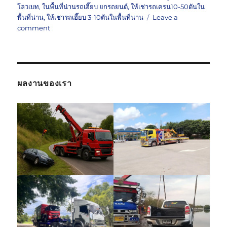
โลวเบท
,
ในพื้นที่น่านรถเฮี๊ยบ ยกรถยนต์
,
ให้เช่ารถเครน10-50ตันใน
พื้นที่น่าน
,
ให้เช่ารถเฮี๊ยบ 3-10ตันในพื้นที่น่าน
Leave a
on
comment
รถ
ยก
รถ
ลาก
รถ
ผลงานของเรา
สไลด์
น่าน
0802220366
บริการ
ขน
ย้าย
รถ
เสีย