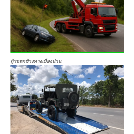
กู้รถตกข้างทางเมืองน่าน