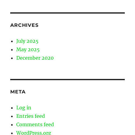
ARCHIVES
July 2025
May 2025
December 2020
META
Log in
Entries feed
Comments feed
WordPress.org