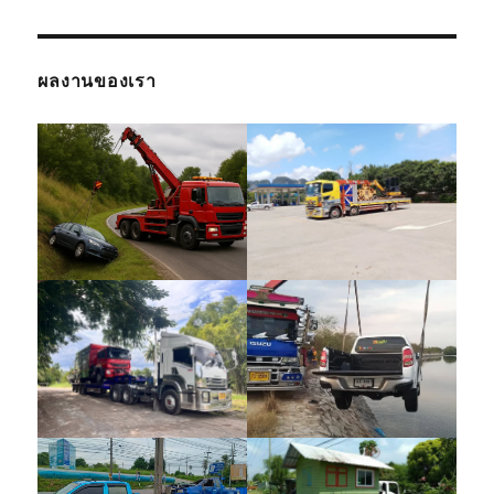
ยก
รถ
ลาก
รถ
ผลงานของเรา
สไลด์
สะ
ปัน
0802220366
บริการ
ลาก
รถ
เสีย
บน
ถนน
หมายเลข
3
กู้
รถ
ตก
ดอย