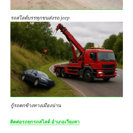
รถสไลด์บรรทุกขนส่งรถ jeep
กู้รถตกข้างทางเมืองน่าน
ติดต่อ
รถยกรถสไลด์ อำเภอเวียงสา