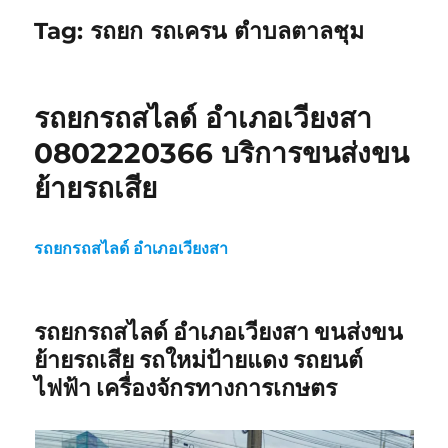
Tag:
รถยก รถเครน ตำบลตาลชุม
รถยกรถสไลด์ อำเภอเวียงสา
0802220366 บริการขนส่งขน
ย้ายรถเสีย
รถยกรถสไลด์ อำเภอเวียงสา
รถยกรถสไลด์ อำเภอเวียงสา
ขนส่งขน
ย้ายรถเสีย รถใหม่ป้ายแดง รถยนต์
ไฟฟ้า เครื่องจักรทางการเกษตร