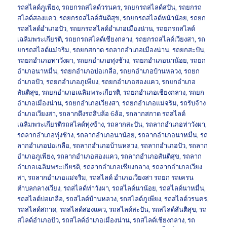
รถสไลด์ภูเพียง
,
รถยกรถสไลด์วรนคร
,
รถยกรถสไลด์สปัน
,
รถยกรถ
สไลด์สองแคว
,
รถยกรถสไลด์สันติสุข
,
รถยกรถสไลด์หน้าน้อย
,
รถยก
รถสไลด์อำเภอปัว
,
รถยกรถสไลด์อำเภอเมืองน่าน
,
รถยกรถสไลด์
เฉลิมพระเกียรติ
,
รถยกรถสไลด์เชียงกลาง
,
รถยกรถสไลด์เวียงสา
,
รถ
ยกรถสไลด์แม่จริม
,
รถยกสกาด รถลากอำเภอเมืองน่าน
,
รถยกสะปัน
,
รถยกอำเภอท่าวังผา
,
รถยกอำเภอทุ่งช้าง
,
รถยกอำเภอนาน้อย
,
รถยก
อำเภอนาหมื่น
,
รถยกอำเภอบ่อเกลือ
,
รถยกอำเภอบ้านหลวง
,
รถยก
อำเภอปัว
,
รถยกอำเภอภูเพียง
,
รถยกอำเภอสองแคว
,
รถยกอำเภอ
สันติสุข
,
รถยกอำเภอเฉลิมพระเกียรติ
,
รถยกอำเภอเชียงกลาง
,
รถยก
อำเภอเมืองน่าน
,
รถยกอำเภอเวียงสา
,
รถยกอำเภอแม่จริม
,
รถรับจ้าง
อำเภอเวียงสา
,
รถลากดึงรถสิบล้อ 6ล้อ
,
รถลากสกาด รถสไลด์
เฉลิมพระเกียรติรถสไลด์ทุ่งช้าง
,
รถลากสะปัน
,
รถลากอำเภอท่าวังผา
,
รถลากอำเภอทุ่งช้าง
,
รถลากอำเภอนาน้อย
,
รถลากอำเภอนาหมื่น
,
รถ
ลากอำเภอบ่อเกลือ
,
รถลากอำเภอบ้านหลวง
,
รถลากอำเภอปัว
,
รถลาก
อำเภอภูเพียง
,
รถลากอำเภอสองแคว
,
รถลากอำเภอสันติสุข
,
รถลาก
อำเภอเฉลิมพระเกียรติ
,
รถลากอำเภอเชียงกลาง
,
รถลากอำเภอเวียง
สา
,
รถลากอำเภอแม่จริม
,
รถสไลด์ อำเภอเวียงสา รถยก รถเครน
ตำบลกลางเวียง
,
รถสไลด์ท่าวังผา
,
รถสไลด์นาน้อย
,
รถสไลด์นาหมื่น
,
รถสไลด์บ่อเกลือ
,
รถสไลด์บ้านหลวง
,
รถสไลด์ภูเพียง
,
รถสไลด์วรนคร
,
รถสไลด์สกาด
,
รถสไลด์สองแคว
,
รถสไลด์สะปัน
,
รถสไลด์สันติสุข
,
รถ
สไลด์อำเภอปัว
,
รถสไลด์อำเภอเมืองน่าน
,
รถสไลด์เชียงกลาง
,
รถ