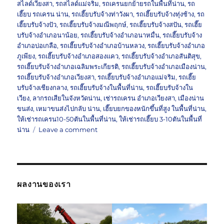
สไลด์เวียงสา
,
รถสไลด์แม่จริม
,
รถเครนยกย้ายรถในพื้นที่น่าน
,
รถ
เฮี๊ยบ รถเครน น่าน
,
รถเฮี๊ยบรับจ้างท่าวังผา
,
รถเฮี๊ยบรับจ้างทุ่งช้าง
,
รถ
เฮี๊ยบรับจ้างปัว
,
รถเฮี๊ยบรับจ้างมณีพฤกษ์
,
รถเฮี๊ยบรับจ้างสปัน
,
รถเฮี๊ย
บรับจ้างอำเภอนาน้อย
,
รถเฮี๊ยบรับจ้างอำเภอนาหมื่น
,
รถเฮี๊ยบรับจ้าง
อำเภอบ่อเกลือ
,
รถเฮี๊ยบรับจ้างอำเภอบ้านหลวง
,
รถเฮี๊ยบรับจ้างอำเภอ
ภูเพียง
,
รถเฮี๊ยบรับจ้างอำเภอสองแคว
,
รถเฮี๊ยบรับจ้างอำเภอสันติสุข
,
รถเฮี๊ยบรับจ้างอำเภอเฉลิมพระเกียรติ
,
รถเฮี๊ยบรับจ้างอำเภอเมืองน่าน
,
รถเฮี๊ยบรับจ้างอำเภอเวียงสา
,
รถเฮี๊ยบรับจ้างอำเภอแม่จริม
,
รถเฮี๊ย
บรับจ้างเชียงกลาง
,
รถเฮี๊ยบรับจ้างในพื้นที่น่าน
,
รถเฮี๊ยบรับจ้างใน
เวียง
,
ลากรถเสียในจังหวัดน่าน
,
เช่ารถเครน อำเภอเวียงสา
,
เมืองน่าน
ขนส่ง
,
เหมาขนส่งไปกลับ น่าน
,
เฮี๊ยบยกของหนักขึ้นที่สูง ในพื้นที่น่าน
,
ให้เช่ารถเครน10-50ตันในพื้นที่น่าน
,
ให้เช่ารถเฮี๊ยบ 3-10ตันในพื้นที่
on
น่าน
Leave a comment
รถ
ยก
รถ
สไลด์
อำเภอ
ผลงานของเรา
เวียง
สา
0802220366
บริการ