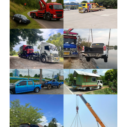
ขนส่ง
ขน
ย้าย
รถ
เสีย