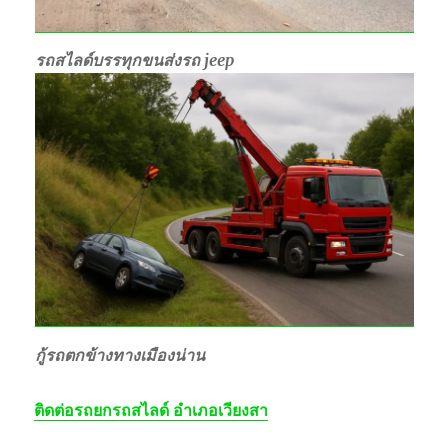
รถสไลด์บรรทุกขนส่งรถ jeep
กู้รถตกข้างทางเมืองน่าน
ติดต่อ
รถยกรถสไลด์ อำเภอเวียงสา