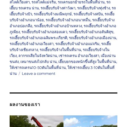
สไลด์เวียงสา
,
รถสไลด์แม่จริม
,
รถเครนยกย้ายรถในพื้นที่น่าน
,
รถ
เฮี๊ยบ รถเครน น่าน
,
รถเฮี๊ยบรับจ้างท่าวังผา
,
รถเฮี๊ยบรับจ้างทุ่งช้าง
,
รถ
เฮี๊ยบรับจ้างปัว
,
รถเฮี๊ยบรับจ้างมณีพฤกษ์
,
รถเฮี๊ยบรับจ้างสปัน
,
รถเฮี๊ย
บรับจ้างอำเภอนาน้อย
,
รถเฮี๊ยบรับจ้างอำเภอนาหมื่น
,
รถเฮี๊ยบรับจ้าง
อำเภอบ่อเกลือ
,
รถเฮี๊ยบรับจ้างอำเภอบ้านหลวง
,
รถเฮี๊ยบรับจ้างอำเภอ
ภูเพียง
,
รถเฮี๊ยบรับจ้างอำเภอสองแคว
,
รถเฮี๊ยบรับจ้างอำเภอสันติสุข
,
รถเฮี๊ยบรับจ้างอำเภอเฉลิมพระเกียรติ
,
รถเฮี๊ยบรับจ้างอำเภอเมืองน่าน
,
รถเฮี๊ยบรับจ้างอำเภอเวียงสา
,
รถเฮี๊ยบรับจ้างอำเภอแม่จริม
,
รถเฮี๊ย
บรับจ้างเชียงกลาง
,
รถเฮี๊ยบรับจ้างในพื้นที่น่าน
,
รถเฮี๊ยบรับจ้างใน
เวียง
,
ลากรถเสียในจังหวัดน่าน
,
เช่ารถเครน อำเภอเวียงสา
,
เมืองน่าน
ขนส่ง
,
เหมาขนส่งไปกลับ น่าน
,
เฮี๊ยบยกของหนักขึ้นที่สูง ในพื้นที่น่าน
,
ให้เช่ารถเครน10-50ตันในพื้นที่น่าน
,
ให้เช่ารถเฮี๊ยบ 3-10ตันในพื้นที่
on
น่าน
Leave a comment
รถ
ยก
รถ
สไลด์
อำเภอ
ผลงานของเรา
เวียง
สา
0802220366
บริการ