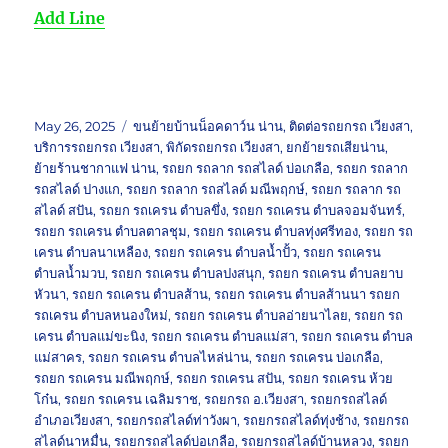
Add Line
Posted
Tags
May 26, 2025
ขนย้ายบ้านน็อคดาว์น น่าน
,
ติดต่อรถยกรถ เวียงสา
,
on
บริการรถยกรถ เวียงสา
,
พิกัดรถยกรถ เวียงสา
,
ยกย้ายรถเสียน่าน
,
ย้ายร้านชากาแฟ น่าน
,
รถยก รถลาก รถสไลด์ บ่อเกลือ
,
รถยก รถลาก
รถสไลด์ ปางแก
,
รถยก รถลาก รถสไลด์ มณีพฤกษ์
,
รถยก รถลาก รถ
สไลด์ สปัน
,
รถยก รถเครน ตำบลขึ่ง
,
รถยก รถเครน ตำบลจอมจันทร์
,
รถยก รถเครน ตำบลตาลชุม
,
รถยก รถเครน ตำบลทุ่งศรีทอง
,
รถยก รถ
เครน ตำบลนาเหลือง
,
รถยก รถเครน ตำบลน้ำปั้ว
,
รถยก รถเครน
ตำบลน้ำมวบ
,
รถยก รถเครน ตำบลปงสนุก
,
รถยก รถเครน ตำบลยาบ
หัวนา
,
รถยก รถเครน ตำบลส้าน
,
รถยก รถเครน ตำบลส้านนา รถยก
รถเครน ตำบลหนองใหม่
,
รถยก รถเครน ตำบลอ่ายนาไลย
,
รถยก รถ
เครน ตำบลแม่ขะนิง
,
รถยก รถเครน ตำบลแม่สา
,
รถยก รถเครน ตำบล
แม่สาคร
,
รถยก รถเครน ตำบลไหล่น่าน
,
รถยก รถเครน บ่อเกลือ
,
รถยก รถเครน มณีพฤกษ์
,
รถยก รถเครน สปัน
,
รถยก รถเครน ห้วย
โก๋น
,
รถยก รถเครน เฉลิมราช
,
รถยกรถ อ.เวียงสา
,
รถยกรถสไลด์
อำเภอเวียงสา
,
รถยกรถสไลด์ท่าวังผา
,
รถยกรถสไลด์ทุ่งช้าง
,
รถยกรถ
สไลด์นาหมื่น
,
รถยกรถสไลด์บ่อเกลือ
,
รถยกรถสไลด์บ้านหลวง
,
รถยก