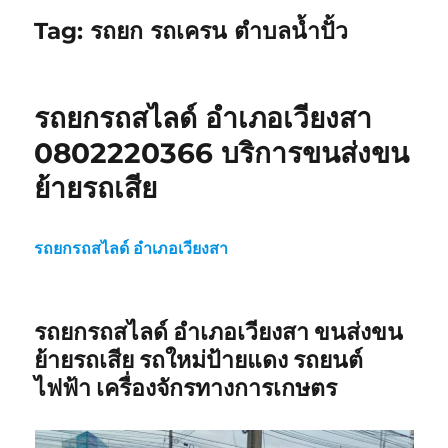
Tag:
รถยก รถเครน ตำบลน้ำปั้ว
รถยกรถสไลด์ อำเภอเวียงสา
0802220366 บริการขนส่งขน
ย้ายรถเสีย
รถยกรถสไลด์ อำเภอเวียงสา
รถยกรถสไลด์ อำเภอเวียงสา
ขนส่งขน
ย้ายรถเสีย รถใหม่ป้ายแดง รถยนต์
ไฟฟ้า เครื่องจักรทางการเกษตร