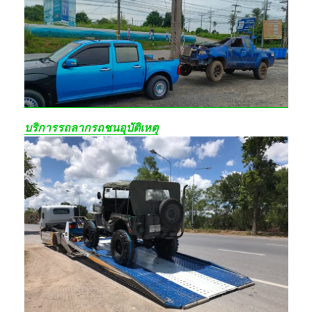
บริการรถลากรถชนอุบัติเหตุ