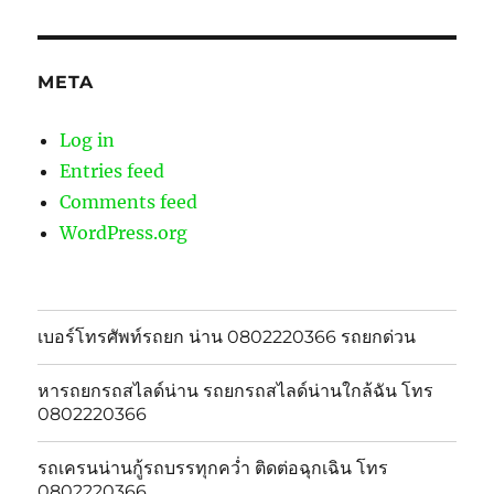
META
Log in
Entries feed
Comments feed
WordPress.org
เบอร์โทรศัพท์รถยก น่าน 0802220366 รถยกด่วน
หารถยกรถสไลด์น่าน รถยกรถสไลด์น่านใกล้ฉัน โทร
0802220366
รถเครนน่านกู้รถบรรทุกคว่ำ ติดต่อฉุกเฉิน โทร
0802220366