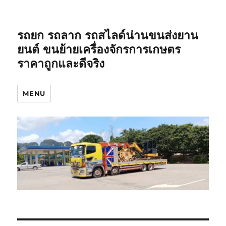
รถยก รถลาก รถสไลด์น่านขนส่งยาน
ยนต์ ขนย้ายเครื่องจักรการเกษตร
ราคาถูกและดีจริง
MENU