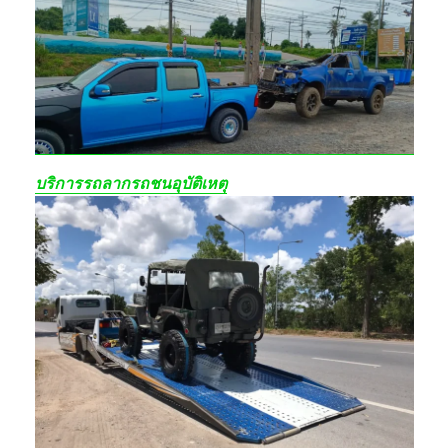
บริการรถลากรถชนอุบัติเหตุ