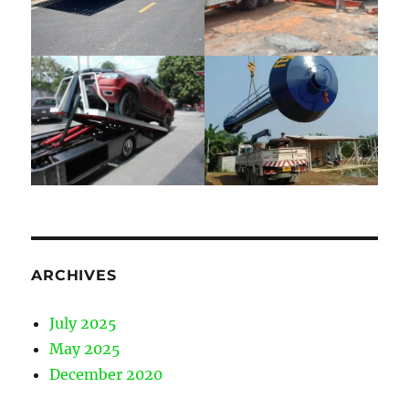
ARCHIVES
July 2025
May 2025
December 2020