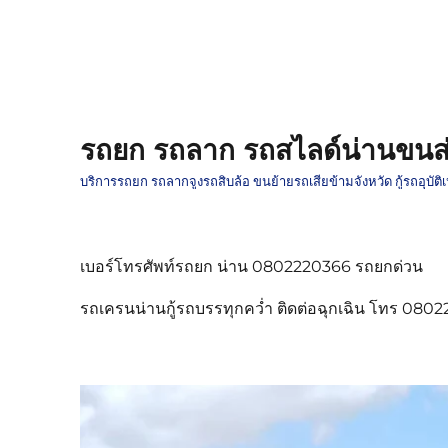
รถยก รถลาก รถสไลด์น่านขนส่
บริการรถยก รถลากจูงรถสิบล้อ ขนย้ายรถเสียข้ามจังหวัด กู้รถอุบั
เบอร์โทรศัพท์รถยก น่าน 0802220366 รถยกด่วน
รถเครนน่านกู้รถบรรทุกคว่ำ ติดต่อฉุกเฉิน โทร 080