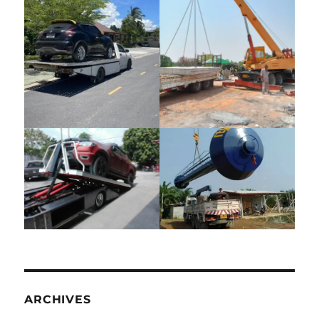
ARCHIVES