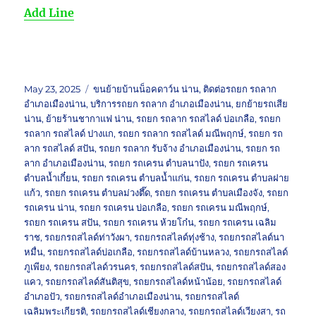
Add Line
Posted
Tags
May 23, 2025
ขนย้ายบ้านน็อคดาว์น น่าน
,
ติดต่อรถยก รถลาก
on
อำเภอเมืองน่าน
,
บริการรถยก รถลาก อำเภอเมืองน่าน
,
ยกย้ายรถเสีย
น่าน
,
ย้ายร้านชากาแฟ น่าน
,
รถยก รถลาก รถสไลด์ บ่อเกลือ
,
รถยก
รถลาก รถสไลด์ ปางแก
,
รถยก รถลาก รถสไลด์ มณีพฤกษ์
,
รถยก รถ
ลาก รถสไลด์ สปัน
,
รถยก รถลาก รับจ้าง อำเภอเมืองน่าน
,
รถยก รถ
ลาก อำเภอเมืองน่าน
,
รถยก รถเครน ตำบลนาปัง
,
รถยก รถเครน
ตำบลน้ำเกี๋ยน
,
รถยก รถเครน ตำบลน้ำแก่น
,
รถยก รถเครน ตำบลฝาย
แก้ว
,
รถยก รถเครน ตำบลม่วงตึ๊ด
,
รถยก รถเครน ตำบลเมืองจัง
,
รถยก
รถเครน น่าน
,
รถยก รถเครน บ่อเกลือ
,
รถยก รถเครน มณีพฤกษ์
,
รถยก รถเครน สปัน
,
รถยก รถเครน ห้วยโก๋น
,
รถยก รถเครน เฉลิม
ราช
,
รถยกรถสไลด์ท่าวังผา
,
รถยกรถสไลด์ทุ่งช้าง
,
รถยกรถสไลด์นา
หมื่น
,
รถยกรถสไลด์บ่อเกลือ
,
รถยกรถสไลด์บ้านหลวง
,
รถยกรถสไลด์
ภูเพียง
,
รถยกรถสไลด์วรนคร
,
รถยกรถสไลด์สปัน
,
รถยกรถสไลด์สอง
แคว
,
รถยกรถสไลด์สันติสุข
,
รถยกรถสไลด์หน้าน้อย
,
รถยกรถสไลด์
อำเภอปัว
,
รถยกรถสไลด์อำเภอเมืองน่าน
,
รถยกรถสไลด์
เฉลิมพระเกียรติ
,
รถยกรถสไลด์เชียงกลาง
,
รถยกรถสไลด์เวียงสา
,
รถ