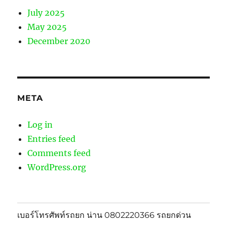
July 2025
May 2025
December 2020
META
Log in
Entries feed
Comments feed
WordPress.org
เบอร์โทรศัพท์รถยก น่าน 0802220366 รถยกด่วน