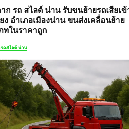
ลาก รถ สไลด์ น่าน
รับขนย้ายรถเสียเข้
วียง อำเภอเมืองน่าน ขนส่งเคลื่อนย้าย
เภทในราคาถูก
รถสไลด์ น่าน