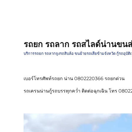
รถยก รถลาก รถสไลด์น่านขนส่
บริการรถยก รถลากจูงรถสิบล้อ ขนย้ายรถเสียข้ามจังหวัด กู้รถอุบั
เบอร์โทรศัพท์รถยก น่าน 0802220366 รถยกด่วน
รถเครนน่านกู้รถบรรทุกคว่ำ ติดต่อฉุกเฉิน โทร 080