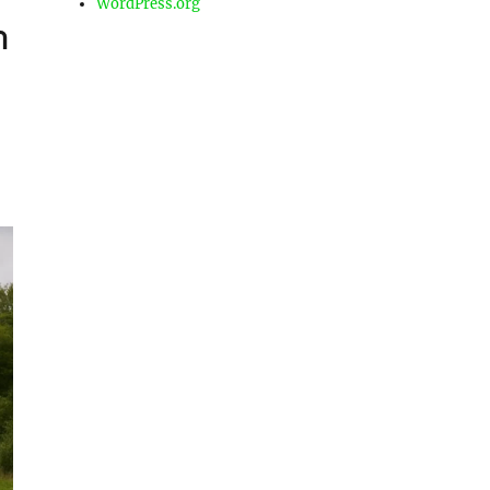
WordPress.org
า