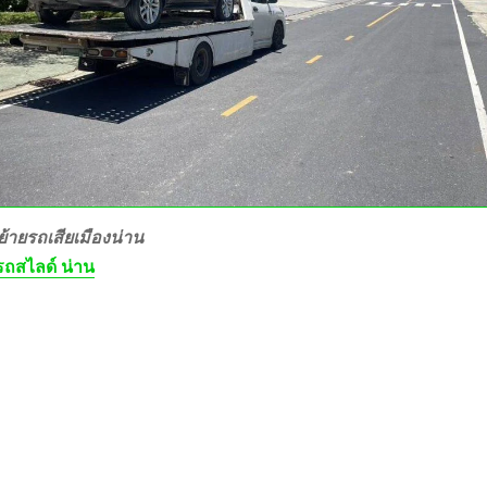
้ายรถเสียเมืองน่าน
ถสไลด์ น่าน