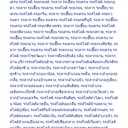
เครน รถสไลด์-รถยกพงษ์
,
รถลาก รถเฮี๊ยบ รถเครน รถสไลด์-รถยกภู
คา
,
รถลาก รถเฮี๊ยบ รถเครน รถสไลด์-รถยกยม
,
รถลาก รถเฮี๊ยบ รถ
เครน รถสไลด์-รถยกริม
,
รถลาก รถเฮี๊ยบ รถเครน รถสไลด์-รถยกว
รนคร
,
รถลาก รถเฮี๊ยบ รถเครน รถสไลด์-รถยกศรีภูมิ
,
รถลาก รถเฮี๊ยบ
รถเครน รถสไลด์-รถยกศิลาเพชร
,
รถลาก รถเฮี๊ยบ รถเครน รถสไลด์-
รถยกศิลาแลง
,
รถลาก รถเฮี๊ยบ รถเครน รถสไลด์-รถยกสกาด
,
รถลาก
รถเฮี๊ยบ รถเครน รถสไลด์-รถยกสถาน
,
รถลาก รถเฮี๊ยบ รถเครน รถ
สไลด์-รถยกอวน
,
รถลาก รถเฮี๊ยบ รถเครน รถสไลด์-รถยกเจดียชัย
,
รถ
ลาก รถเฮี๊ยบ รถเครน รถสไลด์-รถยกแงง
,
รถลาก รถเฮี๊ยบ รถเครน รถ
สไลด์-รถยกไชยวัฒนา
,
รถลากดึงรถสิบล้อ 6ล้อ
,
รถลากน่าน
,
รถลาก
น่าน บริการรถสไลด์ขนย้าย
,
รถลากสกาด รถสไลด์เฉลิมพระเกียรติรถ
สไลด์ทุ่งช้าง
,
รถลากสะปัน
,
รถลากอำเภอท่าวังผา
,
รถลากอำเภอ
ทุ่งช้าง
,
รถลากอำเภอนาน้อย
,
รถลากอำเภอนาหมื่น
,
รถลากอำเภอบ่อ
เกลือ
,
รถลากอำเภอบ้านหลวง
,
รถลากอำเภอปัว
,
รถลากอำเภอภูเพียง
,
รถลากอำเภอสองแคว
,
รถลากอำเภอสันติสุข
,
รถลากอำเภอ
เฉลิมพระเกียรติ
,
รถลากอำเภอเชียงกลาง
,
รถลากอำเภอเวียงสา
,
รถ
ลากอำเภอแม่จริม
,
รถสไลด์-รถยกสันติสุข
,
รถสไลด์ท่าวังผา
,
รถสไลด์
นาน้อย
,
รถสไลด์นาหมื่น
,
รถสไลด์บ่อเกลือ
,
รถสไลด์บ้านหลวง
,
รถ
สไลด์ภูเพียง
,
รถสไลด์รับจ้างขนส่งรถยนต์น่าน
,
รถสไลด์วรนคร
,
รถ
สไลด์สองแคว
,
รถสไลด์สะปัน
,
รถสไลด์สันติสุข
,
รถสไลด์อำเภอปัว
,
รถ
สไลด์อำเภอเมืองน่าน
,
รถสไลด์เชียงกลาง
,
รถสไลด์เวียงสา
,
รถสไลด์
แม่จริม
,
รถเครน รถสไลด์-รถยกท่าวังผา
,
รถเครน รถเทรลเลอร์