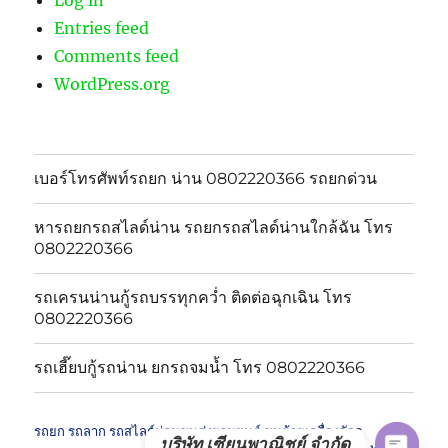
Entries feed
Comments feed
WordPress.org
เบอร์โทรศัพท์รถยก น่าน 0802220366 รถยกด่วน
หารถยกรถสไลด์น่าน รถยกรถสไลด์น่านใกล้ฉัน โทร
0802220366
รถเครนน่านกู้รถบรรทุกคว่ำ ติดต่อฉุกเฉิน โทร
0802220366
รถเฮี๊ยบกู้รถน่าน ยกรถจมน้ำ โทร 0802220366
รถยก รถลาก รถสไลด์น่านขนส่งยานยนต์ ขนย้ายเครื่องจักร
บริษัท เซียนพาณิชย์ จำกัด