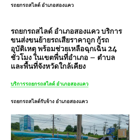
โทร
รถยกรถสไลด์ อำเภอสองแคว
0802220366
รถยกรถสไลด์ อำเภอสองแคว บริการ
ขนส่งขนย้ายรถเสียราคาถูก กู้รถ
อุบัติเหตุ พร้อมช่วยเหลือฉุกเฉิน 24
ชั่วโมง ในเขตพื่นที่อำเภอ – ตำบล
และพื้นที่จังหวัดใกล้เคียง
บริการรถยกรถสไลด์ อำเภอสองแคว
รถยกรถสไลด์รับจ้าง
อำเภอสองแคว