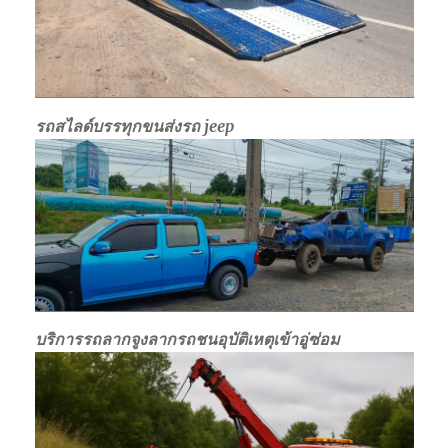
รถสไลด์บรรทุกขนส่งรถ jeep
บริการรถลากจูงลากรถชนอุบัติเหตุเข้าอู่ซ่อม