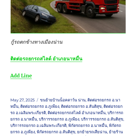
กู้รถตกข้างทางเมืองน่าน
ติดต่อ
รถยกรถสไลด์ อำเภอนาหมื่น
Add Line
Posted
Tags
May 27, 2025
ขนย้ายบ้านน็อคดาว์น น่าน
,
ติดต่อรถยกรถ อ.นา
on
หมื่น
,
ติดต่อรถยกรถ อ.ภูเพียง
,
ติดต่อรถยกรถ อ.สันติสุข
,
ติดต่อรถยก
รถ อ.เฉลิมพระเกียรติ
,
ติดต่อรถยกรถสไลด์ อำเภอนาหมื่น
,
บริการรถ
ยกรถ อ.นาหมื่น
,
บริการรถยกรถ อ.ภูเพียง
,
บริการรถยกรถ อ.สันติสุข
,
บริการรถยกรถ อ.เฉลิมพระเกียรติ
,
พิกัดรถยกรถ อ.นาหมื่น
,
พิกัดรถ
ยกรถ อ.ภูเพียง
,
พิกัดรถยกรถ อ.สันติสุข
,
ยกย้ายรถเสียน่าน
,
ย้ายร้าน