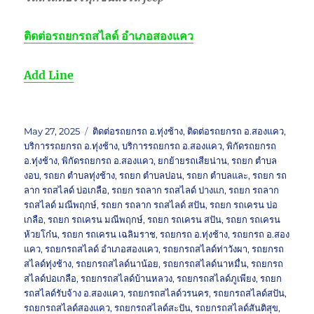
ติดต่อ
รถยกรถสไลด์ อำเภอสองแคว
Add Line
Posted
Tags
May 27, 2025
ติดต่อรถยกรถ อ.ทุ่งช้าง
,
ติดต่อรถยกรถ อ.สองแคว
,
on
บริการรถยกรถ อ.ทุ่งช้าง
,
บริการรถยกรถ อ.สองแคว
,
พิกัดรถยกรถ
อ.ทุ่งช้าง
,
พิกัดรถยกรถ อ.สองแคว
,
ยกย้ายรถเสียน่าน
,
รถยก ตำบล
งอบ
,
รถยก ตำบลทุ่งช้าง
,
รถยก ตำบลปอน
,
รถยก ตำบลและ
,
รถยก รถ
ลาก รถสไลด์ บ่อเกลือ
,
รถยก รถลาก รถสไลด์ ปางแก
,
รถยก รถลาก
รถสไลด์ มณีพฤกษ์
,
รถยก รถลาก รถสไลด์ สปัน
,
รถยก รถเครน บ่อ
เกลือ
,
รถยก รถเครน มณีพฤกษ์
,
รถยก รถเครน สปัน
,
รถยก รถเครน
ห้วยโก๋น
,
รถยก รถเครน เฉลิมราช
,
รถยกรถ อ.ทุ่งช้าง
,
รถยกรถ อ.สอง
แคว
,
รถยกรถสไลด์ อำเภอสองแคว
,
รถยกรถสไลด์ท่าวังผา
,
รถยกรถ
สไลด์ทุ่งช้าง
,
รถยกรถสไลด์นาน้อย
,
รถยกรถสไลด์นาหมื่น
,
รถยกรถ
สไลด์บ่อเกลือ
,
รถยกรถสไลด์บ้านหลวง
,
รถยกรถสไลด์ภูเพียง
,
รถยก
รถสไลด์รับจ้าง อ.สองแคว
,
รถยกรถสไลด์วรนคร
,
รถยกรถสไลด์สปัน
,
รถยกรถสไลด์สองแคว
,
รถยกรถสไลด์สะปัน
,
รถยกรถสไลด์สันติสุข
,