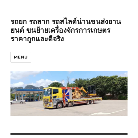
รถยก รถลาก รถสไลด์น่านขนส่งยาน
ยนต์ ขนย้ายเครื่องจักรการเกษตร
ราคาถูกและดีจริง
MENU