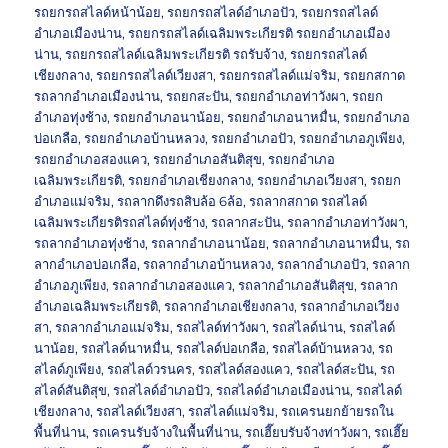
รถยกรถสไลด์หน้าน้อย
,
รถยกรถสไลด์อำเภอปัว
,
รถยกรถสไลด์
อำเภอเมืองน่าน
,
รถยกรถสไลด์เฉลิมพระเกียรติ รถยกอำเภอเมือง
น่าน
,
รถยกรถสไลด์เฉลิมพระเกียรติ รถรับจ้าง
,
รถยกรถสไลด์
เชียงกลาง
,
รถยกรถสไลด์เวียงสา
,
รถยกรถสไลด์แม่จริม
,
รถยกสกาด
รถลากอำเภอเมืองน่าน
,
รถยกสะปัน
,
รถยกอำเภอท่าวังผา
,
รถยก
อำเภอทุ่งช้าง
,
รถยกอำเภอนาน้อย
,
รถยกอำเภอนาหมื่น
,
รถยกอำเภอ
บ่อเกลือ
,
รถยกอำเภอบ้านหลวง
,
รถยกอำเภอปัว
,
รถยกอำเภอภูเพียง
,
รถยกอำเภอสองแคว
,
รถยกอำเภอสันติสุข
,
รถยกอำเภอ
เฉลิมพระเกียรติ
,
รถยกอำเภอเชียงกลาง
,
รถยกอำเภอเวียงสา
,
รถยก
อำเภอแม่จริม
,
รถลากดึงรถสิบล้อ 6ล้อ
,
รถลากสกาด รถสไลด์
เฉลิมพระเกียรติรถสไลด์ทุ่งช้าง
,
รถลากสะปัน
,
รถลากอำเภอท่าวังผา
,
รถลากอำเภอทุ่งช้าง
,
รถลากอำเภอนาน้อย
,
รถลากอำเภอนาหมื่น
,
รถ
ลากอำเภอบ่อเกลือ
,
รถลากอำเภอบ้านหลวง
,
รถลากอำเภอปัว
,
รถลาก
อำเภอภูเพียง
,
รถลากอำเภอสองแคว
,
รถลากอำเภอสันติสุข
,
รถลาก
อำเภอเฉลิมพระเกียรติ
,
รถลากอำเภอเชียงกลาง
,
รถลากอำเภอเวียง
สา
,
รถลากอำเภอแม่จริม
,
รถสไลด์ท่าวังผา
,
รถสไลด์น่าน
,
รถสไลด์
นาน้อย
,
รถสไลด์นาหมื่น
,
รถสไลด์บ่อเกลือ
,
รถสไลด์บ้านหลวง
,
รถ
สไลด์ภูเพียง
,
รถสไลด์วรนคร
,
รถสไลด์สองแคว
,
รถสไลด์สะปัน
,
รถ
สไลด์สันติสุข
,
รถสไลด์อำเภอปัว
,
รถสไลด์อำเภอเมืองน่าน
,
รถสไลด์
เชียงกลาง
,
รถสไลด์เวียงสา
,
รถสไลด์แม่จริม
,
รถเครนยกย้ายรถใน
พื้นที่น่าน
,
รถเครนรับจ้างในพื้นที่น่าน
,
รถเฮี๊ยบรับจ้างท่าวังผา
,
รถเฮี๊ย