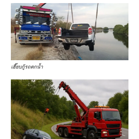
เฮี๊ยบกู้รถตกน้ำ