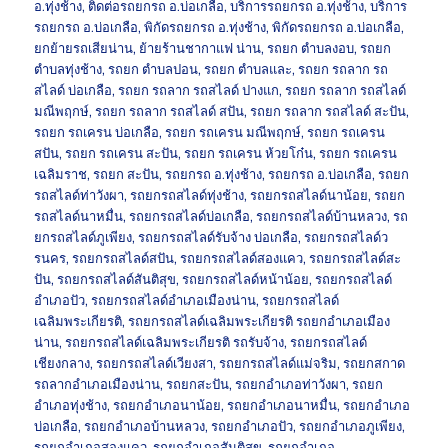
on
อ.ทุ่งช้าง
,
ติดต่อรถยกรถ อ.บ่อเกลือ
,
บริการรถยกรถ อ.ทุ่งช้าง
,
บริการ
รถยกรถ อ.บ่อเกลือ
,
พิกัดรถยกรถ อ.ทุ่งช้าง
,
พิกัดรถยกรถ อ.บ่อเกลือ
,
ยกย้ายรถเสียน่าน
,
ย้ายร้านชากาแฟ น่าน
,
รถยก ตำบลงอบ
,
รถยก
ตำบลทุ่งช้าง
,
รถยก ตำบลปอน
,
รถยก ตำบลและ
,
รถยก รถลาก รถ
สไลด์ บ่อเกลือ
,
รถยก รถลาก รถสไลด์ ปางแก
,
รถยก รถลาก รถสไลด์
มณีพฤกษ์
,
รถยก รถลาก รถสไลด์ สปัน
,
รถยก รถลาก รถสไลด์ สะปัน
,
รถยก รถเครน บ่อเกลือ
,
รถยก รถเครน มณีพฤกษ์
,
รถยก รถเครน
สปัน
,
รถยก รถเครน สะปัน
,
รถยก รถเครน ห้วยโก๋น
,
รถยก รถเครน
เฉลิมราช
,
รถยก สะปัน
,
รถยกรถ อ.ทุ่งช้าง
,
รถยกรถ อ.บ่อเกลือ
,
รถยก
รถสไลด์ท่าวังผา
,
รถยกรถสไลด์ทุ่งช้าง
,
รถยกรถสไลด์นาน้อย
,
รถยก
รถสไลด์นาหมื่น
,
รถยกรถสไลด์บ่อเกลือ
,
รถยกรถสไลด์บ้านหลวง
,
รถ
ยกรถสไลด์ภูเพียง
,
รถยกรถสไลด์รับจ้าง บ่อเกลือ
,
รถยกรถสไลด์ว
รนคร
,
รถยกรถสไลด์สปัน
,
รถยกรถสไลด์สองแคว
,
รถยกรถสไลด์สะ
ปัน
,
รถยกรถสไลด์สันติสุข
,
รถยกรถสไลด์หน้าน้อย
,
รถยกรถสไลด์
อำเภอปัว
,
รถยกรถสไลด์อำเภอเมืองน่าน
,
รถยกรถสไลด์
เฉลิมพระเกียรติ
,
รถยกรถสไลด์เฉลิมพระเกียรติ รถยกอำเภอเมือง
น่าน
,
รถยกรถสไลด์เฉลิมพระเกียรติ รถรับจ้าง
,
รถยกรถสไลด์
เชียงกลาง
,
รถยกรถสไลด์เวียงสา
,
รถยกรถสไลด์แม่จริม
,
รถยกสกาด
รถลากอำเภอเมืองน่าน
,
รถยกสะปัน
,
รถยกอำเภอท่าวังผา
,
รถยก
อำเภอทุ่งช้าง
,
รถยกอำเภอนาน้อย
,
รถยกอำเภอนาหมื่น
,
รถยกอำเภอ
บ่อเกลือ
,
รถยกอำเภอบ้านหลวง
,
รถยกอำเภอปัว
,
รถยกอำเภอภูเพียง
,
รถยกอำเภอสองแคว
,
รถยกอำเภอสันติสุข
,
รถยกอำเภอ