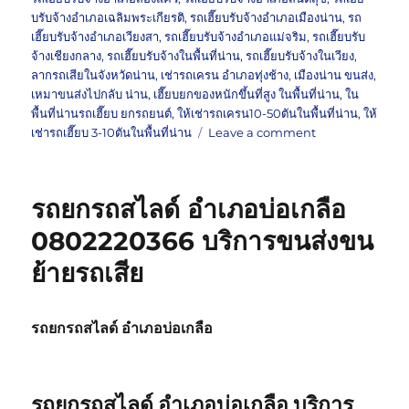
บรับจ้างอำเภอเฉลิมพระเกียรติ
,
รถเฮี๊ยบรับจ้างอำเภอเมืองน่าน
,
รถ
เฮี๊ยบรับจ้างอำเภอเวียงสา
,
รถเฮี๊ยบรับจ้างอำเภอแม่จริม
,
รถเฮี๊ยบรับ
จ้างเชียงกลาง
,
รถเฮี๊ยบรับจ้างในพื้นที่น่าน
,
รถเฮี๊ยบรับจ้างในเวียง
,
ลากรถเสียในจังหวัดน่าน
,
เช่ารถเครน อำเภอทุ่งช้าง
,
เมืองน่าน ขนส่ง
,
เหมาขนส่งไปกลับ น่าน
,
เฮี๊ยบยกของหนักขึ้นที่สูง ในพื้นที่น่าน
,
ใน
พื้นที่น่านรถเฮี๊ยบ ยกรถยนต์
,
ให้เช่ารถเครน10-50ตันในพื้นที่น่าน
,
ให้
on
เช่ารถเฮี๊ยบ 3-10ตันในพื้นที่น่าน
Leave a comment
รถ
ยก
รถ
รถยกรถสไลด์ อำเภอบ่อเกลือ
ลาก
รถ
0802220366 บริการขนส่งขน
สไลด์
ย้ายรถเสีย
สะ
ปัน
0802220366
บริการ
รถยกรถสไลด์ อำเภอบ่อเกลือ
ลาก
รถ
เสีย
รถยกรถสไลด์ อำเภอบ่อเกลือ
บริการ
บน