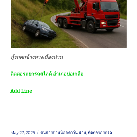
กู้รถตกข้างทางเมืองน่าน
ติดต่อ
รถยกรถสไลด์ อำเภอบ่อเกลือ
Add Line
Posted
Tags
May 27, 2025
ขนย้ายบ้านน็อคดาว์น น่าน
,
ติดต่อรถยกรถ