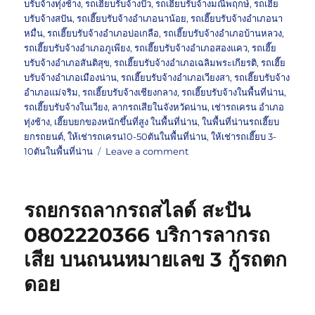
บรับจ้างทุ่งช้าง
,
รถเฮี๊ยบรับจ้างปัว
,
รถเฮี๊ยบรับจ้างมณีพฤกษ์
,
รถเฮี๊ย
บรับจ้างสปัน
,
รถเฮี๊ยบรับจ้างอำเภอนาน้อย
,
รถเฮี๊ยบรับจ้างอำเภอนา
หมื่น
,
รถเฮี๊ยบรับจ้างอำเภอบ่อเกลือ
,
รถเฮี๊ยบรับจ้างอำเภอบ้านหลวง
,
รถเฮี๊ยบรับจ้างอำเภอภูเพียง
,
รถเฮี๊ยบรับจ้างอำเภอสองแคว
,
รถเฮี๊ย
บรับจ้างอำเภอสันติสุข
,
รถเฮี๊ยบรับจ้างอำเภอเฉลิมพระเกียรติ
,
รถเฮี๊ย
บรับจ้างอำเภอเมืองน่าน
,
รถเฮี๊ยบรับจ้างอำเภอเวียงสา
,
รถเฮี๊ยบรับจ้าง
อำเภอแม่จริม
,
รถเฮี๊ยบรับจ้างเชียงกลาง
,
รถเฮี๊ยบรับจ้างในพื้นที่น่าน
,
รถเฮี๊ยบรับจ้างในเวียง
,
ลากรถเสียในจังหวัดน่าน
,
เช่ารถเครน อำเภอ
ทุ่งช้าง
,
เฮี๊ยบยกของหนักขึ้นที่สูง ในพื้นที่น่าน
,
ในพื้นที่น่านรถเฮี๊ยบ
ยกรถยนต์
,
ให้เช่ารถเครน10-50ตันในพื้นที่น่าน
,
ให้เช่ารถเฮี๊ยบ 3-
on
10ตันในพื้นที่น่าน
Leave a comment
รถ
ยก
รถ
รถยกรถลากรถสไลด์ สะปัน
สไลด์
อำเภอ
0802220366 บริการลากรถ
สอง
เสีย บนถนนหมายเลข 3 กู้รถตก
แคว
0802220366
ดอย
บริการ
ขนส่ง
ขน