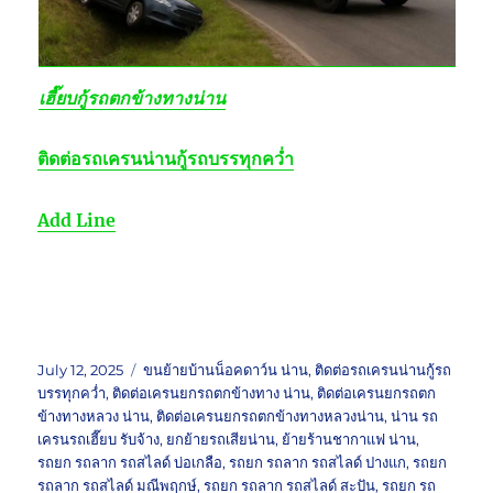
เฮี๊ยบกู้รถตกข้างทางน่าน
ติดต่อรถเครนน่านกู้รถบรรทุกคว่ำ
Add Line
Posted
Tags
July 12, 2025
ขนย้ายบ้านน็อคดาว์น น่าน
,
ติดต่อรถเครนน่านกู้รถ
on
บรรทุกคว่ำ
,
ติดต่อเครนยกรถตกข้างทาง น่าน
,
ติดต่อเครนยกรถตก
ข้างทางหลวง น่าน
,
ติดต่อเครนยกรถตกข้างทางหลวงน่าน
,
น่าน รถ
เครนรถเฮี๊ยบ รับจ้าง
,
ยกย้ายรถเสียน่าน
,
ย้ายร้านชากาแฟ น่าน
,
รถยก รถลาก รถสไลด์ บ่อเกลือ
,
รถยก รถลาก รถสไลด์ ปางแก
,
รถยก
รถลาก รถสไลด์ มณีพฤกษ์
,
รถยก รถลาก รถสไลด์ สะปัน
,
รถยก รถ