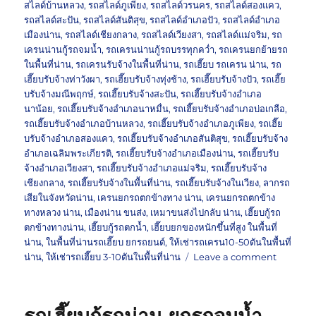
สไลด์บ้านหลวง
,
รถสไลด์ภูเพียง
,
รถสไลด์วรนคร
,
รถสไลด์สองแคว
,
รถสไลด์สะปัน
,
รถสไลด์สันติสุข
,
รถสไลด์อำเภอปัว
,
รถสไลด์อำเภอ
เมืองน่าน
,
รถสไลด์เชียงกลาง
,
รถสไลด์เวียงสา
,
รถสไลด์แม่จริม
,
รถ
เครนน่านกู้รถจมน้ำ
,
รถเครนน่านกู้รถบรรทุกคว่ำ
,
รถเครนยกย้ายรถ
ในพื้นที่น่าน
,
รถเครนรับจ้างในพื้นที่น่าน
,
รถเฮี๊ยบ รถเครน น่าน
,
รถ
เฮี๊ยบรับจ้างท่าวังผา
,
รถเฮี๊ยบรับจ้างทุ่งช้าง
,
รถเฮี๊ยบรับจ้างปัว
,
รถเฮี๊ย
บรับจ้างมณีพฤกษ์
,
รถเฮี๊ยบรับจ้างสะปัน
,
รถเฮี๊ยบรับจ้างอำเภอ
นาน้อย
,
รถเฮี๊ยบรับจ้างอำเภอนาหมื่น
,
รถเฮี๊ยบรับจ้างอำเภอบ่อเกลือ
,
รถเฮี๊ยบรับจ้างอำเภอบ้านหลวง
,
รถเฮี๊ยบรับจ้างอำเภอภูเพียง
,
รถเฮี๊ย
บรับจ้างอำเภอสองแคว
,
รถเฮี๊ยบรับจ้างอำเภอสันติสุข
,
รถเฮี๊ยบรับจ้าง
อำเภอเฉลิมพระเกียรติ
,
รถเฮี๊ยบรับจ้างอำเภอเมืองน่าน
,
รถเฮี๊ยบรับ
จ้างอำเภอเวียงสา
,
รถเฮี๊ยบรับจ้างอำเภอแม่จริม
,
รถเฮี๊ยบรับจ้าง
เชียงกลาง
,
รถเฮี๊ยบรับจ้างในพื้นที่น่าน
,
รถเฮี๊ยบรับจ้างในเวียง
,
ลากรถ
เสียในจังหวัดน่าน
,
เครนยกรถตกข้างทาง น่าน
,
เครนยกรถตกข้าง
ทางหลวง น่าน
,
เมืองน่าน ขนส่ง
,
เหมาขนส่งไปกลับ น่าน
,
เฮี๊ยบกู้รถ
ตกข้างทางน่าน
,
เฮี๊ยบกู้รถตกน้ำ
,
เฮี๊ยบยกของหนักขึ้นที่สูง ในพื้นที่
น่าน
,
ในพื้นที่น่านรถเฮี๊ยบ ยกรถยนต์
,
ให้เช่ารถเครน10-50ตันในพื้นที่
on
น่าน
,
ให้เช่ารถเฮี๊ยบ 3-10ตันในพื้นที่น่าน
Leave a comment
รถ
เครน
น่าน
กู้