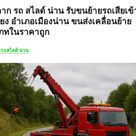
ลาก รถ สไลด์ น่าน
รับขนย้ายรถเสียเข้
วียง อำเภอเมืองน่าน ขนส่งเคลื่อนย้าย
เภทในราคาถูก
รถสไลด์ น่าน