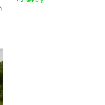
WordPress.org
า