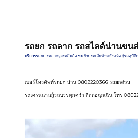
รถยก รถลาก รถสไลด์น่านขนส่
บริการรถยก รถลากจูงรถสิบล้อ ขนย้ายรถเสียข้ามจังหวัด กู้รถอุบั
เบอร์โทรศัพท์รถยก น่าน 0802220366 รถยกด่วน
รถเครนน่านกู้รถบรรทุกคว่ำ ติดต่อฉุกเฉิน โทร 080