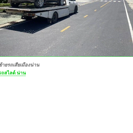
้ายรถเสียเมืองน่าน
ถสไลด์ น่าน