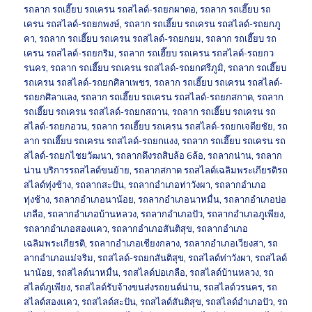
รถลาก รถเฮี๊ยบ รถเครน รถสไลด์-รถยกผาตอ
,
รถลาก รถเฮี๊ยบ รถ
เครน รถสไลด์-รถยกพงษ์
,
รถลาก รถเฮี๊ยบ รถเครน รถสไลด์-รถยกภู
คา
,
รถลาก รถเฮี๊ยบ รถเครน รถสไลด์-รถยกยม
,
รถลาก รถเฮี๊ยบ รถ
เครน รถสไลด์-รถยกริม
,
รถลาก รถเฮี๊ยบ รถเครน รถสไลด์-รถยกว
รนคร
,
รถลาก รถเฮี๊ยบ รถเครน รถสไลด์-รถยกศรีภูมิ
,
รถลาก รถเฮี๊ยบ
รถเครน รถสไลด์-รถยกศิลาเพชร
,
รถลาก รถเฮี๊ยบ รถเครน รถสไลด์-
รถยกศิลาแลง
,
รถลาก รถเฮี๊ยบ รถเครน รถสไลด์-รถยกสกาด
,
รถลาก
รถเฮี๊ยบ รถเครน รถสไลด์-รถยกสถาน
,
รถลาก รถเฮี๊ยบ รถเครน รถ
สไลด์-รถยกอวน
,
รถลาก รถเฮี๊ยบ รถเครน รถสไลด์-รถยกเจดียชัย
,
รถ
ลาก รถเฮี๊ยบ รถเครน รถสไลด์-รถยกแงง
,
รถลาก รถเฮี๊ยบ รถเครน รถ
สไลด์-รถยกไชยวัฒนา
,
รถลากดึงรถสิบล้อ 6ล้อ
,
รถลากน่าน
,
รถลาก
น่าน บริการรถสไลด์ขนย้าย
,
รถลากสกาด รถสไลด์เฉลิมพระเกียรติรถ
สไลด์ทุ่งช้าง
,
รถลากสะปัน
,
รถลากอำเภอท่าวังผา
,
รถลากอำเภอ
ทุ่งช้าง
,
รถลากอำเภอนาน้อย
,
รถลากอำเภอนาหมื่น
,
รถลากอำเภอบ่อ
เกลือ
,
รถลากอำเภอบ้านหลวง
,
รถลากอำเภอปัว
,
รถลากอำเภอภูเพียง
,
รถลากอำเภอสองแคว
,
รถลากอำเภอสันติสุข
,
รถลากอำเภอ
เฉลิมพระเกียรติ
,
รถลากอำเภอเชียงกลาง
,
รถลากอำเภอเวียงสา
,
รถ
ลากอำเภอแม่จริม
,
รถสไลด์-รถยกสันติสุข
,
รถสไลด์ท่าวังผา
,
รถสไลด์
นาน้อย
,
รถสไลด์นาหมื่น
,
รถสไลด์บ่อเกลือ
,
รถสไลด์บ้านหลวง
,
รถ
สไลด์ภูเพียง
,
รถสไลด์รับจ้างขนส่งรถยนต์น่าน
,
รถสไลด์วรนคร
,
รถ
สไลด์สองแคว
,
รถสไลด์สะปัน
,
รถสไลด์สันติสุข
,
รถสไลด์อำเภอปัว
,
รถ