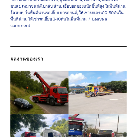
ขนส่ง
,
เหมาขนส่งไปกลับ น่าน
,
เฮี๊ยบยกของหนักขึ้นที่สูง ในพื้นที่น่าน
,
โลวเบท
,
ในพื้นที่น่านรถเฮี๊ยบ ยกรถยนต์
,
ให้เช่ารถเครน10-50ตันใน
พื้นที่น่าน
,
ให้เช่ารถเฮี๊ยบ 3-10ตันในพื้นที่น่าน
Leave a
on
comment
รถ
ยก
รถ
ลาก
รถ
ผลงานของเรา
สไลด์
น่าน
0802220366
บริการ
ขน
ย้าย
รถ
เสีย