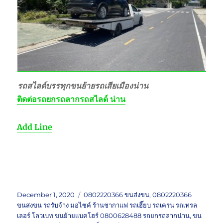
รถสไลด์บรรทุกขนย้ายรถเสียเมืองน่าน
ติดต่อ
รถยกรถลากรถสไลด์ น่าน
Add Line
Posted
Tags
December 1, 2020
0802220366 ขนส่งขน
,
0802220366
on
ขนส่งขน รถรับจ้าง มอไซค์ ร้านชากาแฟ รถเฮี๊ยบ รถเครน รถเทรล
เลอร์ โลวเบท ขนย้ายแบคโฮร์ 0800628488 รถยกรถลากน่าน
,
ขน