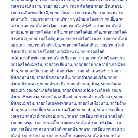
รถเครน เฉลิมราช
,
รถยก สองแคว
,
รถยก สันติสุข รถยก บ้านหลวง
,
รถยก เฉลิมพระเกียรติ
,
รถยก เวียงสา
,
รถยก แม่จริม
,
รถยกน่าน
,
รถ
ยกนาหมื่น
,
รถยกรถลากน่าน บริการ ขนย้ายเครื่องจักร รถเฮี๊ยบ รถ
เครน
,
รถยกรถสไลด์ท่าวังผา
,
รถยกรถสไลด์ทุ่งช้าง
,
รถยกรถสไลด์
นาน้อย
,
รถยกรถสไลด์นาหมื่น
,
รถยกรถสไลด์บ่อเกลือ
,
รถยกรถสไลด์
บ้านหลวง
,
รถยกรถสไลด์ภูเพียง
,
รถยกรถสไลด์วรนคร
,
รถยกรถสไลด์
สองแคว
,
รถยกรถสไลด์สะปัน
,
รถยกรถสไลด์สันติสุข
,
รถยกรถสไลด์
อำเภอปัว
,
รถยกรถสไลด์อำเภอเมืองน่าน
,
รถยกรถสไลด์
เฉลิมพระเกียรติ
,
รถยกรถสไลด์เชียงกลาง
,
รถยกรถสไลด์เวียงสา
,
รถ
ยกรถสไลด์แม่จริม
,
รถยกรถเสียน่าน
,
รถยกสกาด รถลากอำเภอเมือง
น่าน
,
รถยกสะปัน
,
รถยกอำเภอท่าวังผา
,
รถยกอำเภอทุ่งช้าง
,
รถยก
อำเภอนาน้อย
,
รถยกอำเภอนาหมื่น
,
รถยกอำเภอบ่อเกลือ
,
รถยก
อำเภอบ้านหลวง
,
รถยกอำเภอปัว
,
รถยกอำเภอภูเพียง
,
รถยกอำเภอ
สองแคว
,
รถยกอำเภอสันติสุข
,
รถยกอำเภอเฉลิมพระเกียรติ
,
รถยก
อำเภอเชียงกลาง
,
รถยกอำเภอเมืองน่าน
,
รถยกอำเภอเวียงสา
,
รถยก
อำเภอแม่จริม
,
รถยกในเขตจังหวัดน่าน
,
รถยกในเมืองน่าน
,
รถรับจ้าง
น่าน
,
รถลาก รถเฮี๊ยบ รถเครน รถสไลด์-รถยก น่าน
,
รถลาก รถเฮี๊ยบ
รถเครน รถสไลด์-รถยกจอมพระ
,
รถลาก รถเฮี๊ยบ รถเครน รถสไลด์-
รถยกตาลชุม
,
รถลาก รถเฮี๊ยบ รถเครน รถสไลด์-รถยกท่าวังผา
,
รถ
ลาก รถเฮี๊ยบ รถเครน รถสไลด์-รถยกปัว
,
รถลาก รถเฮี๊ยบ รถเครน รถ
สไลด์-รถยกป่ากลาง
,
รถลาก รถเฮี๊ยบ รถเครน รถสไลด์-รถยกป่าคา
,