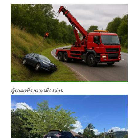
กู้รถตกข้างทางเมืองน่าน