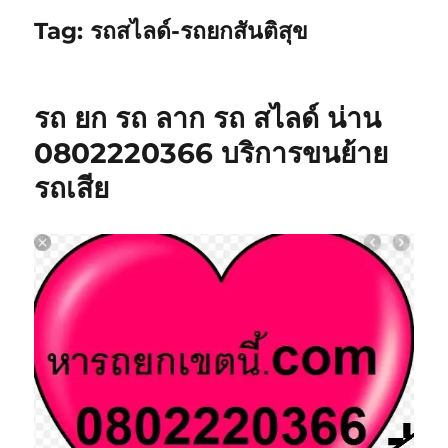
Tag:
รถสไลด์-รถยกสันติสุข
รถ ยก รถ ลาก รถ สไลด์ น่าน
0802220366 บริการขนย้าย
รถเสีย