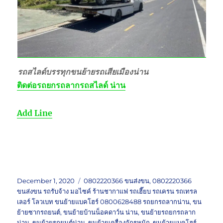
รถสไลด์บรรทุกขนย้ายรถเสียเมืองน่าน
ติดต่อ
รถยกรถลากรถสไลด์ น่าน
Add Line
Posted
Tags
December 1, 2020
0802220366 ขนส่งขน
,
0802220366
on
ขนส่งขน รถรับจ้าง มอไซค์ ร้านชากาแฟ รถเฮี๊ยบ รถเครน รถเทรล
เลอร์ โลวเบท ขนย้ายแบคโฮร์ 0800628488 รถยกรถลากน่าน
,
ขน
ย้ายซากรถยนต์
,
ขนย้ายบ้านน็อคดาว์น น่าน
,
ขนย้ายรถยกรถลาก
น่าน
,
ขนย้ายรถยนต์น่าน
,
ขนย้ายเครื่องจักรหนัก
,
ขนย้ายแบคโฮร์