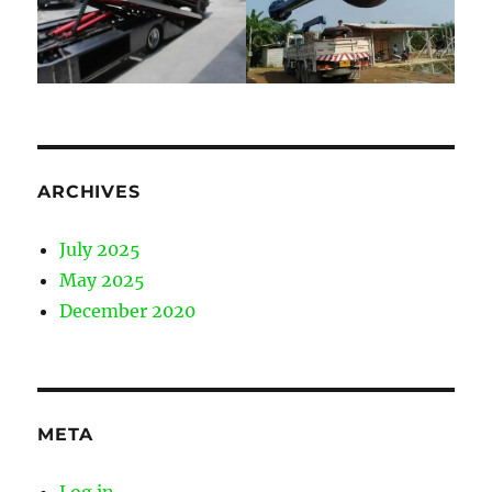
ARCHIVES
July 2025
May 2025
December 2020
META
Log in