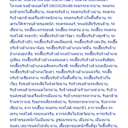
โลวเบท ขนย้ายแบคโฮร์ 0800628488 รถยกรถลากน่าน
,
รถเครน
ยกย้ายรถในพื้นที่น่าน
,
รถเครนรับจ้าง
,
รถเครนรับจ้างน่าน
,
รถเครน
รับจ้างยกย้ายเครื่องจักรหนักน่าน
,
รถเครนรับจ้างในพื้นที่น่าน
,
รถ
เครนให้เช่าขนย้ายของหนัก
,
รถเทรลเลอร์
,
รถเมย์เสียรับขนย้าย
,
รถ
เสียน่าน
,
รถเฮี๊ยบ ยกรถยนต์
,
รถเฮี๊ยบ รถเครน น่าน
,
รถเฮี๊ยบ รถเครน
รถสไลด์-รถยกปัว
,
รถเฮี๊ยบรับจ้างท่าวังผา
,
รถเฮี๊ยบรับจ้างทุ่งช้าง
,
รถ
เฮี๊ยบรับจ้างปัว
,
รถเฮี๊ยบรับจ้างมณีพฤกษ์
,
รถเฮี๊ยบรับจ้างสะปัน
,
รถเฮี๊ย
บรับจ้างอำเภอนาน้อย
,
รถเฮี๊ยบรับจ้างอำเภอนาหมื่น
,
รถเฮี๊ยบรับจ้าง
อำเภอบ่อเกลือ
,
รถเฮี๊ยบรับจ้างอำเภอบ้านหลวง
,
รถเฮี๊ยบรับจ้างอำเภอ
ภูเพียง
,
รถเฮี๊ยบรับจ้างอำเภอสองแคว
,
รถเฮี๊ยบรับจ้างอำเภอสันติสุข
,
รถเฮี๊ยบรับจ้างอำเภอเฉลิมพระเกียรติ
,
รถเฮี๊ยบรับจ้างอำเภอเมืองน่าน
,
รถเฮี๊ยบรับจ้างอำเภอเวียงสา
,
รถเฮี๊ยบรับจ้างอำเภอแม่จริม
,
รถเฮี๊ย
บรับจ้างเชียงกลาง
,
รถเฮี๊ยบรับจ้างในพื้นที่น่าน
,
รถเฮี๊ยบรับจ้างใน
เวียง
,
รับขนย้ายรถเสียในจังหวัดน่าน
,
รับจ้างขนย้ายรถเสียน่าน
,
รับจ้างขนย้ายรถแมคโครน่าน
,
รับจ้างขนย้ายร้านกาแฟ น่าน
,
รับจ้าง
ขนส่งขนย้ายเครื่องจักรเมืองน่าน
,
รับจ้างรถยกรถลากน่าน
,
รับยกย้าย
ร้านชากาแฟ
,
รับยกรถเสียรถพังน่าน
,
รับรถยกรถลากน่าน
,
รับลากรถ
เสียน่าน
,
ลาก รถเฮี๊ยบ รถเครน รถสไลด์-รถยกปัว
,
ลาก รถเฮี๊ยบ รถ
เครน รถสไลด์-รถยกแม่จริม
,
ลากรถเสียในจังหวัดน่าน
,
หารถรับจ้าง
ยกย้ายของหนักในเมืองน่าน
,
อู่ซ่อมรถน่าน
,
เมืองน่าน
,
เมืองน่าน
ขนส่ง
,
เหมาขนส่งไปกลับ น่าน
,
เฮี๊ยบยกของหนักขึ้นที่สูง ในพื้นที่น่าน
,