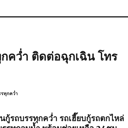
กคว่ำ ติดต่อฉุกเฉิน โทร
รรทุกคว่ำ
นกู้รถบรรทุกคว่ำ
รถเฮี๊ยบกู้รถตกไหล่