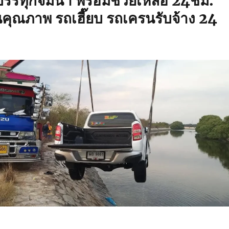
รรทุกจมน้ำ พร้อมช่วยเหลือ 24ชม.
นคุณภาพ รถเฮี๊ยบ รถเครนรับจ้าง 24