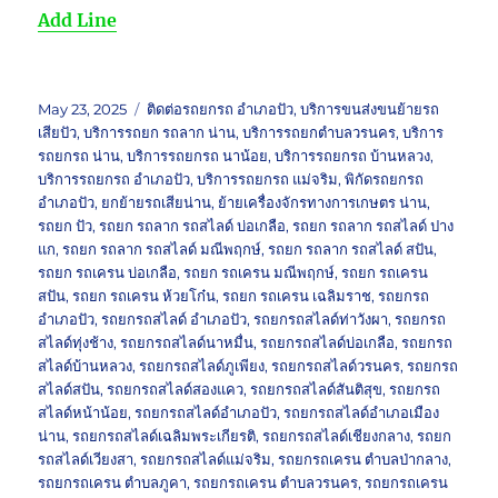
Add Line
Posted
Tags
May 23, 2025
ติดต่อรถยกรถ อำเภอปัว
,
บริการขนส่งขนย้ายรถ
on
เสียปัว
,
บริการรถยก รถลาก น่าน
,
บริการรถยกตำบลวรนคร
,
บริการ
รถยกรถ น่าน
,
บริการรถยกรถ นาน้อย
,
บริการรถยกรถ บ้านหลวง
,
บริการรถยกรถ อำเภอปัว
,
บริการรถยกรถ แม่จริม
,
พิกัดรถยกรถ
อำเภอปัว
,
ยกย้ายรถเสียน่าน
,
ย้ายเครื่องจักรทางการเกษตร น่าน
,
รถยก ปัว
,
รถยก รถลาก รถสไลด์ บ่อเกลือ
,
รถยก รถลาก รถสไลด์ ปาง
แก
,
รถยก รถลาก รถสไลด์ มณีพฤกษ์
,
รถยก รถลาก รถสไลด์ สปัน
,
รถยก รถเครน บ่อเกลือ
,
รถยก รถเครน มณีพฤกษ์
,
รถยก รถเครน
สปัน
,
รถยก รถเครน ห้วยโก๋น
,
รถยก รถเครน เฉลิมราช
,
รถยกรถ
อำเภอปัว
,
รถยกรถสไลด์ อำเภอปัว
,
รถยกรถสไลด์ท่าวังผา
,
รถยกรถ
สไลด์ทุ่งช้าง
,
รถยกรถสไลด์นาหมื่น
,
รถยกรถสไลด์บ่อเกลือ
,
รถยกรถ
สไลด์บ้านหลวง
,
รถยกรถสไลด์ภูเพียง
,
รถยกรถสไลด์วรนคร
,
รถยกรถ
สไลด์สปัน
,
รถยกรถสไลด์สองแคว
,
รถยกรถสไลด์สันติสุข
,
รถยกรถ
สไลด์หน้าน้อย
,
รถยกรถสไลด์อำเภอปัว
,
รถยกรถสไลด์อำเภอเมือง
น่าน
,
รถยกรถสไลด์เฉลิมพระเกียรติ
,
รถยกรถสไลด์เชียงกลาง
,
รถยก
รถสไลด์เวียงสา
,
รถยกรถสไลด์แม่จริม
,
รถยกรถเครน ตำบลป่ากลาง
,
รถยกรถเครน ตำบลภูคา
,
รถยกรถเครน ตำบลวรนคร
,
รถยกรถเครน