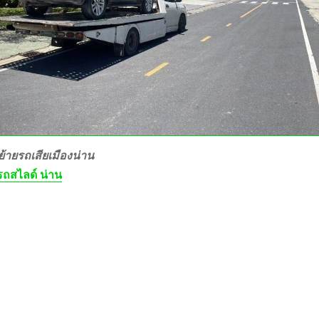
้ายรถเสียเมืองน่าน
ถสไลด์ น่าน