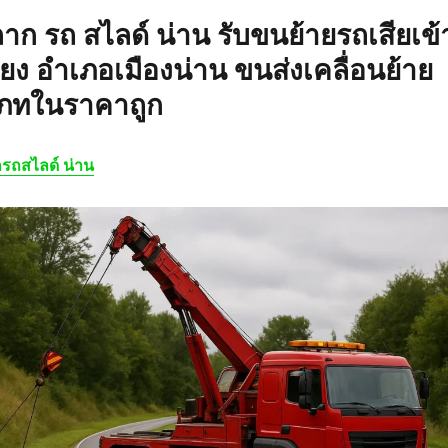
ลาก รถ สไลด์ น่าน
รับขนย้ายรถเสียเข้
วียง อำเภอเมืองน่าน ขนส่งเคลื่อนย้าย
เภทในราคาถูก
รถสไลด์ น่าน