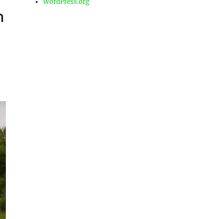
WordPress.org
า