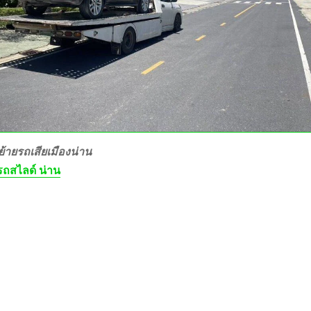
้ายรถเสียเมืองน่าน
ถสไลด์ น่าน