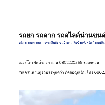
รถยก รถลาก รถสไลด์น่านขนส่
บริการรถยก รถลากจูงรถสิบล้อ ขนย้ายรถเสียข้ามจังหวัด กู้รถอุบั
เบอร์โทรศัพท์รถยก น่าน 0802220366 รถยกด่วน
รถเครนน่านกู้รถบรรทุกคว่ำ ติดต่อฉุกเฉิน โทร 080