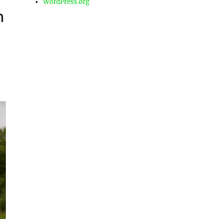
WordPress.org
า