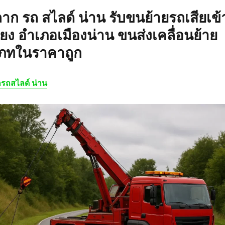
ลาก รถ สไลด์ น่าน
รับขนย้ายรถเสียเข้
วียง อำเภอเมืองน่าน ขนส่งเคลื่อนย้าย
เภทในราคาถูก
รถสไลด์ น่าน