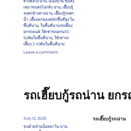
ทางหลวง น่าน
,
เมืองน่าน ขนส่ง
,
เหมาขนส่งไปกลับ น่าน
,
เฮี๊ยบกู้
รถตกข้างทางน่าน
,
เฮี๊ยบกู้รถตก
น้ำ
,
เฮี๊ยบยกของหนักขึ้นที่สูง ใน
พื้นที่น่าน
,
ในพื้นที่น่านรถเฮี๊ยบ
ยกรถยนต์
,
ให้เช่ารถเครน10-
50ตันในพื้นที่น่าน
,
ให้เช่ารถ
เฮี๊ยบ 3-10ตันในพื้นที่น่าน
on
Leave a comment
รถ
เครน
น่าน
กู้
รถ
บรรทุก
รถเฮี๊ยบกู้รถน่าน 
คว่ำ
ติดต่อ
ฉุกเฉิน
โทร
Posted
July 12, 2025
รถเฮี๊ยบกู้รถน่าน
0802220366
on
Tags
ขนย้ายบ้านน็อคดาว์น น่าน
,