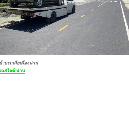
้ายรถเสียเมืองน่าน
ถสไลด์ น่าน