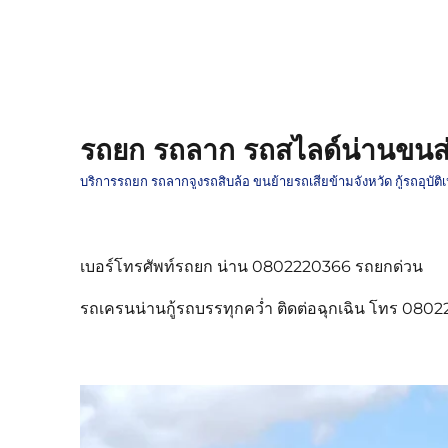
รถยก รถลาก รถสไลด์น่านขนส่
บริการรถยก รถลากจูงรถสิบล้อ ขนย้ายรถเสียข้ามจังหวัด กู้รถอุบั
เบอร์โทรศัพท์รถยก น่าน 0802220366 รถยกด่วน
รถเครนน่านกู้รถบรรทุกคว่ำ ติดต่อฉุกเฉิน โทร 080