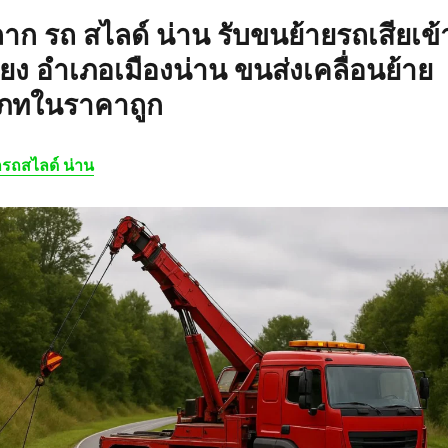
ลาก รถ สไลด์ น่าน
รับขนย้ายรถเสียเข้
วียง อำเภอเมืองน่าน ขนส่งเคลื่อนย้าย
เภทในราคาถูก
รถสไลด์ น่าน