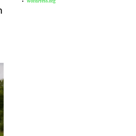
WordPress.org
า