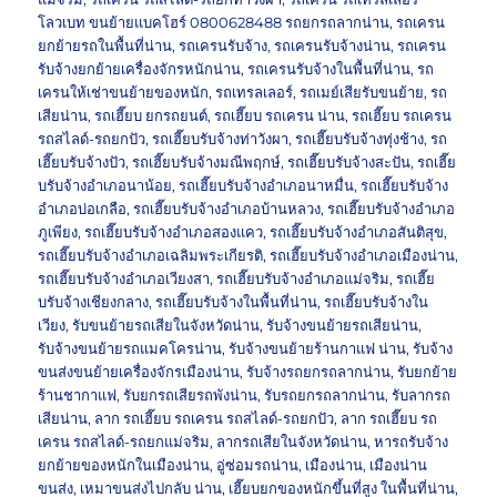
โลวเบท ขนย้ายแบคโฮร์ 0800628488 รถยกรถลากน่าน
,
รถเครน
ยกย้ายรถในพื้นที่น่าน
,
รถเครนรับจ้าง
,
รถเครนรับจ้างน่าน
,
รถเครน
รับจ้างยกย้ายเครื่องจักรหนักน่าน
,
รถเครนรับจ้างในพื้นที่น่าน
,
รถ
เครนให้เช่าขนย้ายของหนัก
,
รถเทรลเลอร์
,
รถเมย์เสียรับขนย้าย
,
รถ
เสียน่าน
,
รถเฮี๊ยบ ยกรถยนต์
,
รถเฮี๊ยบ รถเครน น่าน
,
รถเฮี๊ยบ รถเครน
รถสไลด์-รถยกปัว
,
รถเฮี๊ยบรับจ้างท่าวังผา
,
รถเฮี๊ยบรับจ้างทุ่งช้าง
,
รถ
เฮี๊ยบรับจ้างปัว
,
รถเฮี๊ยบรับจ้างมณีพฤกษ์
,
รถเฮี๊ยบรับจ้างสะปัน
,
รถเฮี๊ย
บรับจ้างอำเภอนาน้อย
,
รถเฮี๊ยบรับจ้างอำเภอนาหมื่น
,
รถเฮี๊ยบรับจ้าง
อำเภอบ่อเกลือ
,
รถเฮี๊ยบรับจ้างอำเภอบ้านหลวง
,
รถเฮี๊ยบรับจ้างอำเภอ
ภูเพียง
,
รถเฮี๊ยบรับจ้างอำเภอสองแคว
,
รถเฮี๊ยบรับจ้างอำเภอสันติสุข
,
รถเฮี๊ยบรับจ้างอำเภอเฉลิมพระเกียรติ
,
รถเฮี๊ยบรับจ้างอำเภอเมืองน่าน
,
รถเฮี๊ยบรับจ้างอำเภอเวียงสา
,
รถเฮี๊ยบรับจ้างอำเภอแม่จริม
,
รถเฮี๊ย
บรับจ้างเชียงกลาง
,
รถเฮี๊ยบรับจ้างในพื้นที่น่าน
,
รถเฮี๊ยบรับจ้างใน
เวียง
,
รับขนย้ายรถเสียในจังหวัดน่าน
,
รับจ้างขนย้ายรถเสียน่าน
,
รับจ้างขนย้ายรถแมคโครน่าน
,
รับจ้างขนย้ายร้านกาแฟ น่าน
,
รับจ้าง
ขนส่งขนย้ายเครื่องจักรเมืองน่าน
,
รับจ้างรถยกรถลากน่าน
,
รับยกย้าย
ร้านชากาแฟ
,
รับยกรถเสียรถพังน่าน
,
รับรถยกรถลากน่าน
,
รับลากรถ
เสียน่าน
,
ลาก รถเฮี๊ยบ รถเครน รถสไลด์-รถยกปัว
,
ลาก รถเฮี๊ยบ รถ
เครน รถสไลด์-รถยกแม่จริม
,
ลากรถเสียในจังหวัดน่าน
,
หารถรับจ้าง
ยกย้ายของหนักในเมืองน่าน
,
อู่ซ่อมรถน่าน
,
เมืองน่าน
,
เมืองน่าน
ขนส่ง
,
เหมาขนส่งไปกลับ น่าน
,
เฮี๊ยบยกของหนักขึ้นที่สูง ในพื้นที่น่าน
,