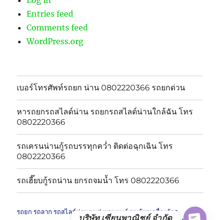
Entries feed
Comments feed
WordPress.org
เบอร์โทรศัพท์รถยก น่าน 0802220366 รถยกด่วน
หารถยกรถสไลด์น่าน รถยกรถสไลด์น่านใกล้ฉัน โทร
0802220366
รถเครนน่านกู้รถบรรทุกคว่ำ ติดต่อฉุกเฉิน โทร
0802220366
รถเฮี๊ยบกู้รถน่าน ยกรถจมน้ำ โทร 0802220366
รถยก รถลาก รถสไลด์น่านขนส่งยานยนต์ ขนย้ายเครื่องจักร
บริษัท เซียนพาณิชย์ จำกัด