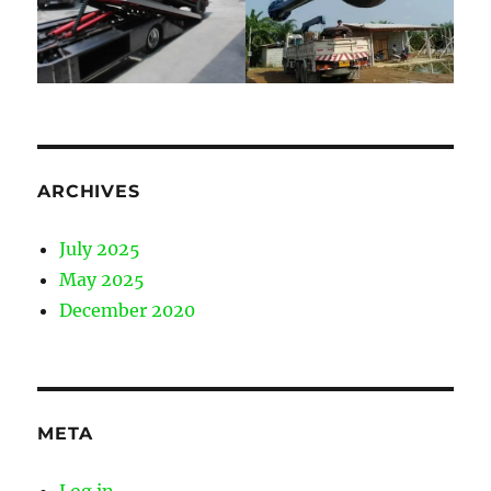
ARCHIVES
July 2025
May 2025
December 2020
META
Log in