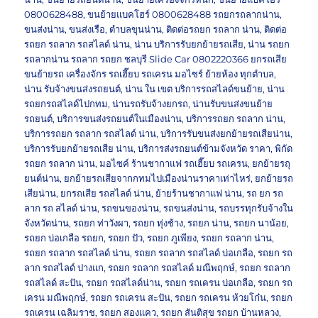
0800628488
,
ขนย้ายแบคโฮร์ 0800628488 รถยกรถลากน่าน
,
ขนส่งน่าน
,
ขนส่งเรือ
,
ตำบลขุนน่าน
,
ติดต่อรถยก รถลาก น่าน
,
ติดต่อ
รถยก รถลาก รถสไลด์ น่าน
,
น่าน บริการรับยกย้ายรถเสีย
,
น่าน รถยก
รถลากน่าน รถลาก รถยก ชลบุรี Slide Car 0802220366 ยกรถเสีย
ขนย้ายรถ เครื่องจักร รถเฮี๊ยบ รถเครน มอไซร์ ย้ายห้อง ทุกตำบล
,
น่าน รับจ้างขนส่งรถยนต์
,
น่าน ใน เขต บริการรถสไลด์ขนย้าย
,
น่าน
รถยกรถสไลด์ไปกทม
,
น่านรถรับจ้างยกรถ
,
น่านรับขนส่งขนย้าย
รถยนต์
,
บริการขนส่งรถยนต์ในเมืองน่าน
,
บริการรถยก รถลาก น่าน
,
บริการรถยก รถลาก รถสไลด์ น่าน
,
บริการรับขนส่งยกย้ายรถเสียน่าน
,
บริการรับยกย้ายรถเสีย น่าน
,
บริการส่งรถยนต์ข้ามจังหวัด ราคา
,
พิกัด
รถยก รถลาก น่าน
,
มอไซค์ ร้านชากาแฟ รถเฮี๊ยบ รถเครน
,
ยกย้ายรถุ
ยนต์น่าน
,
ยกย้ายรถเสียจากกทมไปเมืองน่านราคาเท่าไหร่
,
ยกย้ายรถ
เสียน่าน
,
ยกรถเสีย รถสไลด์ น่าน
,
ย้ายร้านชากาแฟ น่าน
,
รถ ยก รถ
ลาก รถ สไลด์ น่าน
,
รถขนของน่าน
,
รถขนส่งน่าน
,
รถบรรทุกรับจ้างใน
จังหวัดน่าน
,
รถยก ท่าวังผา
,
รถยก ทุ่งช้าง
,
รถยก น่าน
,
รถยก นาน้อย
,
รถยก บ่อเกลือ รถยก
,
รถยก ปัว
,
รถยก ภูเพียง
,
รถยก รถลาก น่าน
,
รถยก รถลาก รถสไลด์ น่าน
,
รถยก รถลาก รถสไลด์ บ่อเกลือ
,
รถยก รถ
ลาก รถสไลด์ ปางแก
,
รถยก รถลาก รถสไลด์ มณีพฤกษ์
,
รถยก รถลาก
รถสไลด์ สะปัน
,
รถยก รถสไลด์น่าน
,
รถยก รถเครน บ่อเกลือ
,
รถยก รถ
เครน มณีพฤกษ์
,
รถยก รถเครน สะปัน
,
รถยก รถเครน ห้วยโก๋น
,
รถยก
รถเครน เฉลิมราช
,
รถยก สองแคว
,
รถยก สันติสุข รถยก บ้านหลวง
,