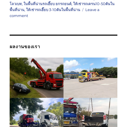
โลวเบท
,
ในพื้นที่น่านรถเฮี๊ยบ ยกรถยนต์
,
ให้เช่ารถเครน10-50ตันใน
พื้นที่น่าน
,
ให้เช่ารถเฮี๊ยบ 3-10ตันในพื้นที่น่าน
Leave a
on
comment
รถ
ยก
รถ
ลาก
รถ
ผลงานของเรา
สไลด์
น่าน
0802220366
บริการ
ขน
ย้าย
รถ
เสีย