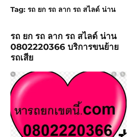
Tag:
รถ ยก รถ ลาก รถ สไลด์ น่าน
รถ ยก รถ ลาก รถ สไลด์ น่าน
0802220366 บริการขนย้าย
รถเสีย