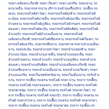
รถยก เฉลิมพระเกียรติ
,
รถยก เวียงสา
,
รถยก แม่จริม
,
รถยกน่าน
,
รถ
ยกนาหมื่น
,
รถยกรถลากน่าน บริการ ขนย้ายเครื่องจักร รถเฮี๊ยบ รถ
เครน
,
รถยกรถสไลด์ท่าวังผา
,
รถยกรถสไลด์ทุ่งช้าง
,
รถยกรถสไลด์
นาน้อย
,
รถยกรถสไลด์นาหมื่น
,
รถยกรถสไลด์บ่อเกลือ
,
รถยกรถสไลด์
บ้านหลวง
,
รถยกรถสไลด์ภูเพียง
,
รถยกรถสไลด์วรนคร
,
รถยกรถสไลด์
สองแคว
,
รถยกรถสไลด์สะปัน
,
รถยกรถสไลด์สันติสุข
,
รถยกรถสไลด์
อำเภอปัว
,
รถยกรถสไลด์อำเภอเมืองน่าน
,
รถยกรถสไลด์
เฉลิมพระเกียรติ
,
รถยกรถสไลด์เชียงกลาง
,
รถยกรถสไลด์เวียงสา
,
รถ
ยกรถสไลด์แม่จริม
,
รถยกรถเสียน่าน
,
รถยกสกาด รถลากอำเภอเมือง
น่าน
,
รถยกสะปัน
,
รถยกอำเภอท่าวังผา
,
รถยกอำเภอทุ่งช้าง
,
รถยก
อำเภอนาน้อย
,
รถยกอำเภอนาหมื่น
,
รถยกอำเภอบ่อเกลือ
,
รถยก
อำเภอบ้านหลวง
,
รถยกอำเภอปัว
,
รถยกอำเภอภูเพียง
,
รถยกอำเภอ
สองแคว
,
รถยกอำเภอสันติสุข
,
รถยกอำเภอเฉลิมพระเกียรติ
,
รถยก
อำเภอเชียงกลาง
,
รถยกอำเภอเมืองน่าน
,
รถยกอำเภอเวียงสา
,
รถยก
อำเภอแม่จริม
,
รถยกในเขตจังหวัดน่าน
,
รถยกในเมืองน่าน
,
รถรับจ้าง
น่าน
,
รถลาก รถเฮี๊ยบ รถเครน รถสไลด์-รถยก น่าน
,
รถลาก รถเฮี๊ยบ
รถเครน รถสไลด์-รถยกจอมพระ
,
รถลาก รถเฮี๊ยบ รถเครน รถสไลด์-
รถยกตาลชุม
,
รถลาก รถเฮี๊ยบ รถเครน รถสไลด์-รถยกท่าวังผา
,
รถ
ลาก รถเฮี๊ยบ รถเครน รถสไลด์-รถยกปัว
,
รถลาก รถเฮี๊ยบ รถเครน รถ
สไลด์-รถยกป่ากลาง
,
รถลาก รถเฮี๊ยบ รถเครน รถสไลด์-รถยกป่าคา
,
รถลาก รถเฮี๊ยบ รถเครน รถสไลด์-รถยกผาตอ
,
รถลาก รถเฮี๊ยบ รถ