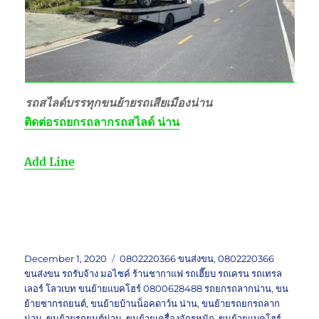
รถสไลด์บรรทุกขนย้ายรถเสียเมืองน่าน
ติดต่อ
รถยกรถลากรถสไลด์ น่าน
Add Line
Posted
Tags
December 1, 2020
0802220366 ขนส่งขน
,
0802220366
on
ขนส่งขน รถรับจ้าง มอไซค์ ร้านชากาแฟ รถเฮี๊ยบ รถเครน รถเทรล
เลอร์ โลวเบท ขนย้ายแบคโฮร์ 0800628488 รถยกรถลากน่าน
,
ขน
ย้ายซากรถยนต์
,
ขนย้ายบ้านน็อคดาว์น น่าน
,
ขนย้ายรถยกรถลาก
น่าน
,
ขนย้ายรถยนต์น่าน
,
ขนย้ายเครื่องจักรหนัก
,
ขนย้ายแบคโฮร์