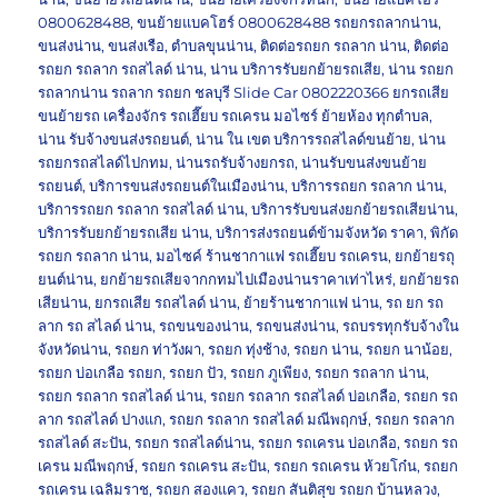
0800628488
,
ขนย้ายแบคโฮร์ 0800628488 รถยกรถลากน่าน
,
ขนส่งน่าน
,
ขนส่งเรือ
,
ตำบลขุนน่าน
,
ติดต่อรถยก รถลาก น่าน
,
ติดต่อ
รถยก รถลาก รถสไลด์ น่าน
,
น่าน บริการรับยกย้ายรถเสีย
,
น่าน รถยก
รถลากน่าน รถลาก รถยก ชลบุรี Slide Car 0802220366 ยกรถเสีย
ขนย้ายรถ เครื่องจักร รถเฮี๊ยบ รถเครน มอไซร์ ย้ายห้อง ทุกตำบล
,
น่าน รับจ้างขนส่งรถยนต์
,
น่าน ใน เขต บริการรถสไลด์ขนย้าย
,
น่าน
รถยกรถสไลด์ไปกทม
,
น่านรถรับจ้างยกรถ
,
น่านรับขนส่งขนย้าย
รถยนต์
,
บริการขนส่งรถยนต์ในเมืองน่าน
,
บริการรถยก รถลาก น่าน
,
บริการรถยก รถลาก รถสไลด์ น่าน
,
บริการรับขนส่งยกย้ายรถเสียน่าน
,
บริการรับยกย้ายรถเสีย น่าน
,
บริการส่งรถยนต์ข้ามจังหวัด ราคา
,
พิกัด
รถยก รถลาก น่าน
,
มอไซค์ ร้านชากาแฟ รถเฮี๊ยบ รถเครน
,
ยกย้ายรถุ
ยนต์น่าน
,
ยกย้ายรถเสียจากกทมไปเมืองน่านราคาเท่าไหร่
,
ยกย้ายรถ
เสียน่าน
,
ยกรถเสีย รถสไลด์ น่าน
,
ย้ายร้านชากาแฟ น่าน
,
รถ ยก รถ
ลาก รถ สไลด์ น่าน
,
รถขนของน่าน
,
รถขนส่งน่าน
,
รถบรรทุกรับจ้างใน
จังหวัดน่าน
,
รถยก ท่าวังผา
,
รถยก ทุ่งช้าง
,
รถยก น่าน
,
รถยก นาน้อย
,
รถยก บ่อเกลือ รถยก
,
รถยก ปัว
,
รถยก ภูเพียง
,
รถยก รถลาก น่าน
,
รถยก รถลาก รถสไลด์ น่าน
,
รถยก รถลาก รถสไลด์ บ่อเกลือ
,
รถยก รถ
ลาก รถสไลด์ ปางแก
,
รถยก รถลาก รถสไลด์ มณีพฤกษ์
,
รถยก รถลาก
รถสไลด์ สะปัน
,
รถยก รถสไลด์น่าน
,
รถยก รถเครน บ่อเกลือ
,
รถยก รถ
เครน มณีพฤกษ์
,
รถยก รถเครน สะปัน
,
รถยก รถเครน ห้วยโก๋น
,
รถยก
รถเครน เฉลิมราช
,
รถยก สองแคว
,
รถยก สันติสุข รถยก บ้านหลวง
,