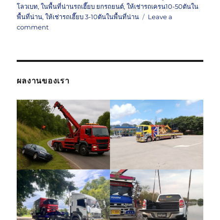
โลวเบท
,
ในพื้นที่น่านรถเฮี๊ยบ ยกรถยนต์
,
ให้เช่ารถเครน10-50ตันใน
พื้นที่น่าน
,
ให้เช่ารถเฮี๊ยบ 3-10ตันในพื้นที่น่าน
Leave a
on
comment
รถ
ยก
รถ
ลาก
รถ
ผลงานของเรา
สไลด์
น่าน
0802220366
บริการ
ขน
ย้าย
รถ
เสีย