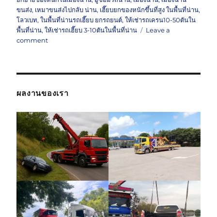
ขนส่ง
,
เหมาขนส่งไปกลับ น่าน
,
เฮี๊ยบยกของหนักขึ้นที่สูง ในพื้นที่น่าน
,
โลวเบท
,
ในพื้นที่น่านรถเฮี๊ยบ ยกรถยนต์
,
ให้เช่ารถเครน10-50ตันใน
พื้นที่น่าน
,
ให้เช่ารถเฮี๊ยบ 3-10ตันในพื้นที่น่าน
Leave a
on
comment
รถ
ยก
รถ
ลาก
รถ
ผลงานของเรา
สไลด์
น่าน
0802220366
บริการ
ขน
ย้าย
รถ
เสีย