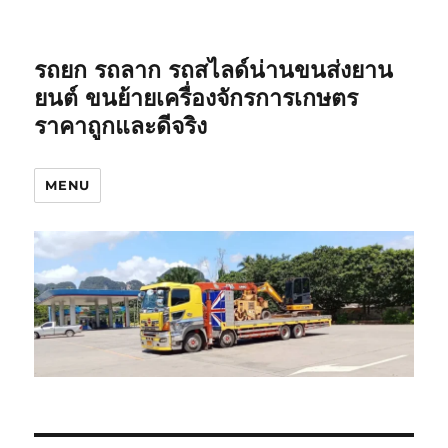
รถยก รถลาก รถสไลด์น่านขนส่งยาน
ยนต์ ขนย้ายเครื่องจักรการเกษตร
ราคาถูกและดีจริง
MENU