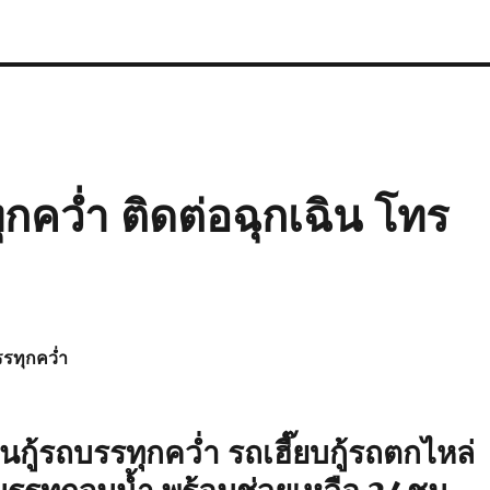
กคว่ำ ติดต่อฉุกเฉิน โทร
รรทุกคว่ำ
นกู้รถบรรทุกคว่ำ
รถเฮี๊ยบกู้รถตกไหล่