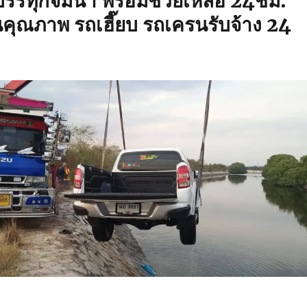
รรทุกจมน้ำ พร้อมช่วยเหลือ 24ชม.
นคุณภาพ รถเฮี๊ยบ รถเครนรับจ้าง 24