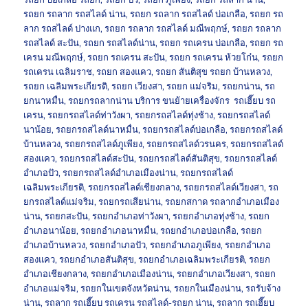
รถยก รถลาก รถสไลด์ น่าน
,
รถยก รถลาก รถสไลด์ บ่อเกลือ
,
รถยก รถ
ลาก รถสไลด์ ปางแก
,
รถยก รถลาก รถสไลด์ มณีพฤกษ์
,
รถยก รถลาก
รถสไลด์ สะปัน
,
รถยก รถสไลด์น่าน
,
รถยก รถเครน บ่อเกลือ
,
รถยก รถ
เครน มณีพฤกษ์
,
รถยก รถเครน สะปัน
,
รถยก รถเครน ห้วยโก๋น
,
รถยก
รถเครน เฉลิมราช
,
รถยก สองแคว
,
รถยก สันติสุข รถยก บ้านหลวง
,
รถยก เฉลิมพระเกียรติ
,
รถยก เวียงสา
,
รถยก แม่จริม
,
รถยกน่าน
,
รถ
ยกนาหมื่น
,
รถยกรถลากน่าน บริการ ขนย้ายเครื่องจักร รถเฮี๊ยบ รถ
เครน
,
รถยกรถสไลด์ท่าวังผา
,
รถยกรถสไลด์ทุ่งช้าง
,
รถยกรถสไลด์
นาน้อย
,
รถยกรถสไลด์นาหมื่น
,
รถยกรถสไลด์บ่อเกลือ
,
รถยกรถสไลด์
บ้านหลวง
,
รถยกรถสไลด์ภูเพียง
,
รถยกรถสไลด์วรนคร
,
รถยกรถสไลด์
สองแคว
,
รถยกรถสไลด์สะปัน
,
รถยกรถสไลด์สันติสุข
,
รถยกรถสไลด์
อำเภอปัว
,
รถยกรถสไลด์อำเภอเมืองน่าน
,
รถยกรถสไลด์
เฉลิมพระเกียรติ
,
รถยกรถสไลด์เชียงกลาง
,
รถยกรถสไลด์เวียงสา
,
รถ
ยกรถสไลด์แม่จริม
,
รถยกรถเสียน่าน
,
รถยกสกาด รถลากอำเภอเมือง
น่าน
,
รถยกสะปัน
,
รถยกอำเภอท่าวังผา
,
รถยกอำเภอทุ่งช้าง
,
รถยก
อำเภอนาน้อย
,
รถยกอำเภอนาหมื่น
,
รถยกอำเภอบ่อเกลือ
,
รถยก
อำเภอบ้านหลวง
,
รถยกอำเภอปัว
,
รถยกอำเภอภูเพียง
,
รถยกอำเภอ
สองแคว
,
รถยกอำเภอสันติสุข
,
รถยกอำเภอเฉลิมพระเกียรติ
,
รถยก
อำเภอเชียงกลาง
,
รถยกอำเภอเมืองน่าน
,
รถยกอำเภอเวียงสา
,
รถยก
อำเภอแม่จริม
,
รถยกในเขตจังหวัดน่าน
,
รถยกในเมืองน่าน
,
รถรับจ้าง
น่าน
,
รถลาก รถเฮี๊ยบ รถเครน รถสไลด์-รถยก น่าน
,
รถลาก รถเฮี๊ยบ