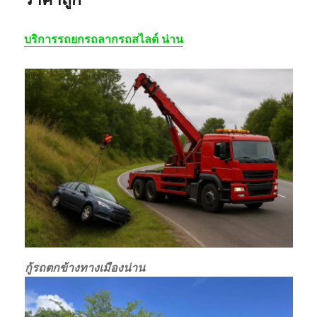
บริการรถยกรถลากรถสไลด์ น่าน
กู้รถตกข้างทางเมืองน่าน