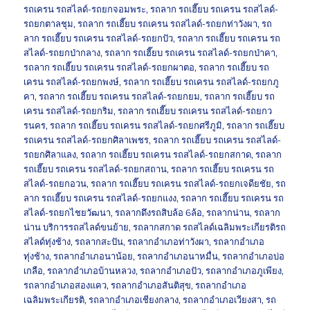
รถเครน รถสไลด์-รถยกจอมพระ
,
รถลาก รถเฮี๊ยบ รถเครน รถสไลด์-
รถยกตาลชุม
,
รถลาก รถเฮี๊ยบ รถเครน รถสไลด์-รถยกท่าวังผา
,
รถ
ลาก รถเฮี๊ยบ รถเครน รถสไลด์-รถยกปัว
,
รถลาก รถเฮี๊ยบ รถเครน รถ
สไลด์-รถยกป่ากลาง
,
รถลาก รถเฮี๊ยบ รถเครน รถสไลด์-รถยกป่าคา
,
รถลาก รถเฮี๊ยบ รถเครน รถสไลด์-รถยกผาตอ
,
รถลาก รถเฮี๊ยบ รถ
เครน รถสไลด์-รถยกพงษ์
,
รถลาก รถเฮี๊ยบ รถเครน รถสไลด์-รถยกภู
คา
,
รถลาก รถเฮี๊ยบ รถเครน รถสไลด์-รถยกยม
,
รถลาก รถเฮี๊ยบ รถ
เครน รถสไลด์-รถยกริม
,
รถลาก รถเฮี๊ยบ รถเครน รถสไลด์-รถยกว
รนคร
,
รถลาก รถเฮี๊ยบ รถเครน รถสไลด์-รถยกศรีภูมิ
,
รถลาก รถเฮี๊ยบ
รถเครน รถสไลด์-รถยกศิลาเพชร
,
รถลาก รถเฮี๊ยบ รถเครน รถสไลด์-
รถยกศิลาแลง
,
รถลาก รถเฮี๊ยบ รถเครน รถสไลด์-รถยกสกาด
,
รถลาก
รถเฮี๊ยบ รถเครน รถสไลด์-รถยกสถาน
,
รถลาก รถเฮี๊ยบ รถเครน รถ
สไลด์-รถยกอวน
,
รถลาก รถเฮี๊ยบ รถเครน รถสไลด์-รถยกเจดียชัย
,
รถ
ลาก รถเฮี๊ยบ รถเครน รถสไลด์-รถยกแงง
,
รถลาก รถเฮี๊ยบ รถเครน รถ
สไลด์-รถยกไชยวัฒนา
,
รถลากดึงรถสิบล้อ 6ล้อ
,
รถลากน่าน
,
รถลาก
น่าน บริการรถสไลด์ขนย้าย
,
รถลากสกาด รถสไลด์เฉลิมพระเกียรติรถ
สไลด์ทุ่งช้าง
,
รถลากสะปัน
,
รถลากอำเภอท่าวังผา
,
รถลากอำเภอ
ทุ่งช้าง
,
รถลากอำเภอนาน้อย
,
รถลากอำเภอนาหมื่น
,
รถลากอำเภอบ่อ
เกลือ
,
รถลากอำเภอบ้านหลวง
,
รถลากอำเภอปัว
,
รถลากอำเภอภูเพียง
,
รถลากอำเภอสองแคว
,
รถลากอำเภอสันติสุข
,
รถลากอำเภอ
เฉลิมพระเกียรติ
,
รถลากอำเภอเชียงกลาง
,
รถลากอำเภอเวียงสา
,
รถ