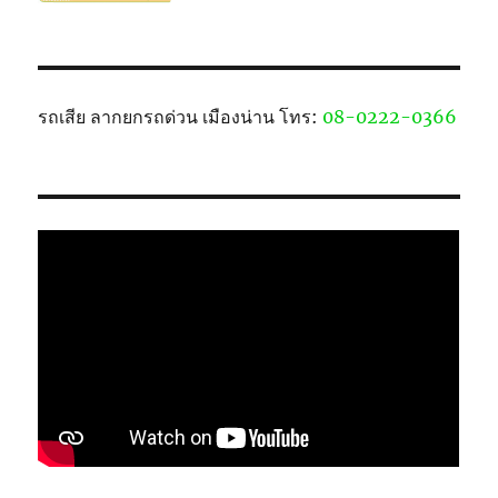
รถเสีย ลากยกรถด่วน เมืองน่าน โทร:
08-0222-0366