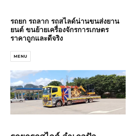
รถยก รถลาก รถสไลด์น่านขนส่งยาน
ยนต์ ขนย้ายเครื่องจักรการเกษตร
ราคาถูกและดีจริง
MENU