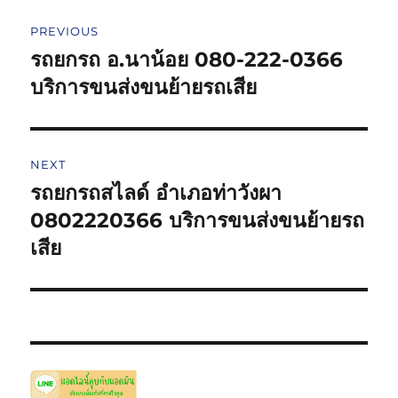
Post
PREVIOUS
navigation
รถยกรถ อ.นาน้อย 080-222-0366
Previous
post:
บริการขนส่งขนย้ายรถเสีย
NEXT
รถยกรถสไลด์ อำเภอท่าวังผา
Next
post:
0802220366 บริการขนส่งขนย้ายรถ
เสีย