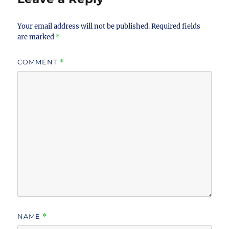
Your email address will not be published.
Required fields
are marked
*
COMMENT
*
NAME
*