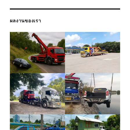
ผลงานของเรา