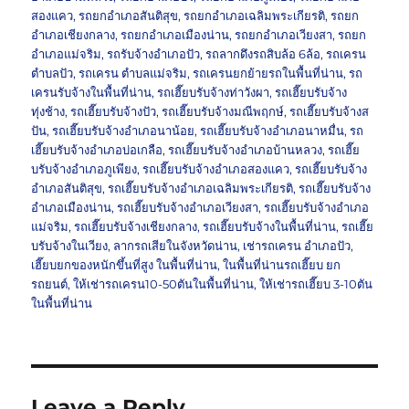
สองแคว
,
รถยกอำเภอสันติสุข
,
รถยกอำเภอเฉลิมพระเกียรติ
,
รถยก
อำเภอเชียงกลาง
,
รถยกอำเภอเมืองน่าน
,
รถยกอำเภอเวียงสา
,
รถยก
อำเภอแม่จริม
,
รถรับจ้างอำเภอปัว
,
รถลากดึงรถสิบล้อ 6ล้อ
,
รถเครน
ตำบลปัว
,
รถเครน ตำบลแม่จริม
,
รถเครนยกย้ายรถในพื้นที่น่าน
,
รถ
เครนรับจ้างในพื้นที่น่าน
,
รถเฮี๊ยบรับจ้างท่าวังผา
,
รถเฮี๊ยบรับจ้าง
ทุ่งช้าง
,
รถเฮี๊ยบรับจ้างปัว
,
รถเฮี๊ยบรับจ้างมณีพฤกษ์
,
รถเฮี๊ยบรับจ้างส
ปัน
,
รถเฮี๊ยบรับจ้างอำเภอนาน้อย
,
รถเฮี๊ยบรับจ้างอำเภอนาหมื่น
,
รถ
เฮี๊ยบรับจ้างอำเภอบ่อเกลือ
,
รถเฮี๊ยบรับจ้างอำเภอบ้านหลวง
,
รถเฮี๊ย
บรับจ้างอำเภอภูเพียง
,
รถเฮี๊ยบรับจ้างอำเภอสองแคว
,
รถเฮี๊ยบรับจ้าง
อำเภอสันติสุข
,
รถเฮี๊ยบรับจ้างอำเภอเฉลิมพระเกียรติ
,
รถเฮี๊ยบรับจ้าง
อำเภอเมืองน่าน
,
รถเฮี๊ยบรับจ้างอำเภอเวียงสา
,
รถเฮี๊ยบรับจ้างอำเภอ
แม่จริม
,
รถเฮี๊ยบรับจ้างเชียงกลาง
,
รถเฮี๊ยบรับจ้างในพื้นที่น่าน
,
รถเฮี๊ย
บรับจ้างในเวียง
,
ลากรถเสียในจังหวัดน่าน
,
เช่ารถเครน อำเภอปัว
,
เฮี๊ยบยกของหนักขึ้นที่สูง ในพื้นที่น่าน
,
ในพื้นที่น่านรถเฮี๊ยบ ยก
รถยนต์
,
ให้เช่ารถเครน10-50ตันในพื้นที่น่าน
,
ให้เช่ารถเฮี๊ยบ 3-10ตัน
ในพื้นที่น่าน
Leave a Reply