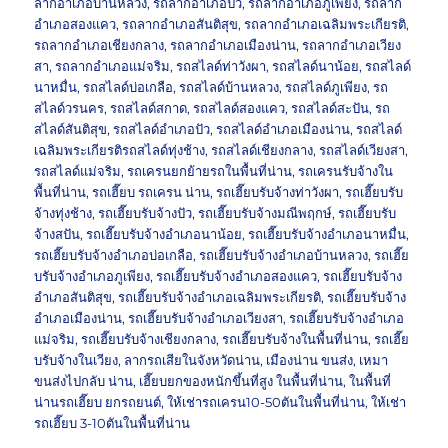
ลากอำเภอบ้านหลวง
,
รถลากอำเภอปัว
,
รถลากอำเภอภูเพียง
,
รถลาก
อำเภอสองแคว
,
รถลากอำเภอสันติสุข
,
รถลากอำเภอเฉลิมพระเกียรติ
,
รถลากอำเภอเชียงกลาง
,
รถลากอำเภอเมืองน่าน
,
รถลากอำเภอเวียง
สา
,
รถลากอำเภอแม่จริม
,
รถสไลด์ท่าวังผา
,
รถสไลด์นาน้อย
,
รถสไลด์
นาหมื่น
,
รถสไลด์บ่อเกลือ
,
รถสไลด์บ้านหลวง
,
รถสไลด์ภูเพียง
,
รถ
สไลด์วรนคร
,
รถสไลด์สกาด
,
รถสไลด์สองแคว
,
รถสไลด์สะปัน
,
รถ
สไลด์สันติสุข
,
รถสไลด์อำเภอปัว
,
รถสไลด์อำเภอเมืองน่าน
,
รถสไลด์
เฉลิมพระเกียรติรถสไลด์ทุ่งช้าง
,
รถสไลด์เชียงกลาง
,
รถสไลด์เวียงสา
,
รถสไลด์แม่จริม
,
รถเครนยกย้ายรถในพื้นที่น่าน
,
รถเครนรับจ้างใน
พื้นที่น่าน
,
รถเฮี๊ยบ รถเครน น่าน
,
รถเฮี๊ยบรับจ้างท่าวังผา
,
รถเฮี๊ยบรับ
จ้างทุ่งช้าง
,
รถเฮี๊ยบรับจ้างปัว
,
รถเฮี๊ยบรับจ้างมณีพฤกษ์
,
รถเฮี๊ยบรับ
จ้างสปัน
,
รถเฮี๊ยบรับจ้างอำเภอนาน้อย
,
รถเฮี๊ยบรับจ้างอำเภอนาหมื่น
,
รถเฮี๊ยบรับจ้างอำเภอบ่อเกลือ
,
รถเฮี๊ยบรับจ้างอำเภอบ้านหลวง
,
รถเฮี๊ย
บรับจ้างอำเภอภูเพียง
,
รถเฮี๊ยบรับจ้างอำเภอสองแคว
,
รถเฮี๊ยบรับจ้าง
อำเภอสันติสุข
,
รถเฮี๊ยบรับจ้างอำเภอเฉลิมพระเกียรติ
,
รถเฮี๊ยบรับจ้าง
อำเภอเมืองน่าน
,
รถเฮี๊ยบรับจ้างอำเภอเวียงสา
,
รถเฮี๊ยบรับจ้างอำเภอ
แม่จริม
,
รถเฮี๊ยบรับจ้างเชียงกลาง
,
รถเฮี๊ยบรับจ้างในพื้นที่น่าน
,
รถเฮี๊ย
บรับจ้างในเวียง
,
ลากรถเสียในจังหวัดน่าน
,
เมืองน่าน ขนส่ง
,
เหมา
ขนส่งไปกลับ น่าน
,
เฮี๊ยบยกของหนักขึ้นที่สูง ในพื้นที่น่าน
,
ในพื้นที่
น่านรถเฮี๊ยบ ยกรถยนต์
,
ให้เช่ารถเครน10-50ตันในพื้นที่น่าน
,
ให้เช่า
รถเฮี๊ยบ 3-10ตันในพื้นที่น่าน