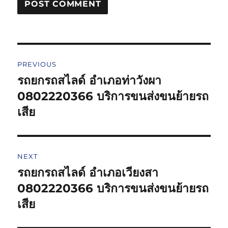
Post
PREVIOUS
navigation
รถยกรถสไลด์ อำเภอท่าวังผา
Previous
post:
0802220366 บริการขนส่งขนย้ายรถ
เสีย
NEXT
รถยกรถสไลด์ อำเภอเวียงสา
Next
post:
0802220366 บริการขนส่งขนย้ายรถ
เสีย