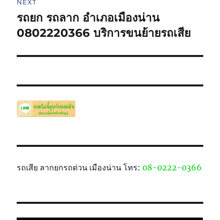
NEXT
รถยก รถลาก อำเภอเมืองน่าน
Next
post:
0802220366 บริการขนย้ายรถเสีย
รถเสีย ลากยกรถด่วน เมืองน่าน โทร:
08-0222-0366