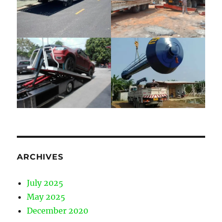
ARCHIVES
July 2025
May 2025
December 2020