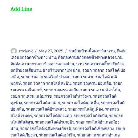
Add Line
Author
Posted
Tags
rodyok
May 23, 2025
ขนย้ายบ้านน็อคดาว์น น่าน
,
ติดต่อ
on
เครนยกรถตกข้างทาง น่าน
,
ติดต่อเครนยกรถตกข้างทางหลวง น่าน
,
ติดต่อเครนยกรถตกข้างทางหลวงน่าน
,
น่าน รถเครนรถเฮี๊ยบ รับจ้าง
,
ยกย้ายรถเสียน่าน
,
ย้ายร้านชากาแฟ น่าน
,
รถยก รถลาก รถสไลด์ บ่อ
เกลือ
,
รถยก รถลาก รถสไลด์ ปางแก
,
รถยก รถลาก รถสไลด์ มณี
พฤกษ์
,
รถยก รถลาก รถสไลด์ สะปัน
,
รถยก รถเครน บ่อเกลือ
,
รถยก
รถเครน มณีพฤกษ์
,
รถยก รถเครน สะปัน
,
รถยก รถเครน ห้วยโก๋น
,
รถยก รถเครน เฉลิมราช
,
รถยกรถสไลด์ท่าวังผา
,
รถยกรถสไลด์
ทุ่งช้าง
,
รถยกรถสไลด์นาน้อย
,
รถยกรถสไลด์นาหมื่น
,
รถยกรถสไลด์
บ่อเกลือ
,
รถยกรถสไลด์บ้านหลวง
,
รถยกรถสไลด์ภูเพียง
,
รถยกรถ
สไลด์วรนคร
,
รถยกรถสไลด์สองแคว
,
รถยกรถสไลด์สะปัน
,
รถยกรถ
สไลด์สันติสุข
,
รถยกรถสไลด์อำเภอปัว
,
รถยกรถสไลด์อำเภอเมือง
น่าน
,
รถยกรถสไลด์เฉลิมพระเกียรติ
,
รถยกรถสไลด์เชียงกลาง
,
รถยก
รถสไลด์เวียงสา
,
รถยกรถสไลด์แม่จริม
,
รถยกสกาด รถลากอำเภอ