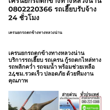
เครนยกรถตกข้างทางหลวงน่าน
0802220366 รถเฮี๊ยบรับจ้าง
24 ชั่วโมง
เครนยกรถตกข้างทางหลวงน่าน
เครนยกรถตกข้างทางหลวงน่าน
บริการรถเฮี๊ยบ รถเครน กู้รถตกไหล่ทาง
รถพลิกคว่ำ รถจมน้ำ พร้อมช่วยเหลือ
24ชม.รวดเร็ว ปลอดภัย ด้วยทีมงาน
คุณภาพ